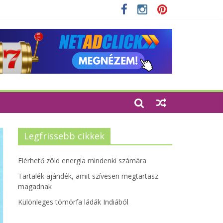
zempontjainak erősítése
Legfrissebb cikkek
Elérhető zöld energia mindenki számára
Tartalék ajándék, amit szívesen megtartasz
magadnak
Különleges tömörfa ládák Indiából