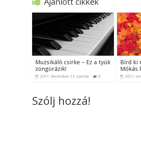
Ajánlott cikkek
Muzsikáló csirke – Ez a tyúk
Bírd ki 
zongorázik!
Mókás k
2017. december 13. szerda
0
2017. no
Szólj hozzá!