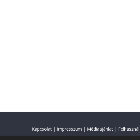
Kapcsolat
|
Impresszum
|
Médiaajánlat
|
Felhasználá
© 2018 Minden jog fenntartva.