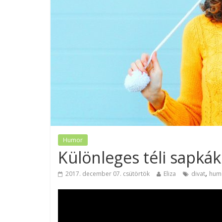
Humor
Különleges téli sapkák 
,
2017. december 07. csütörtök
Eliza
divat
hum