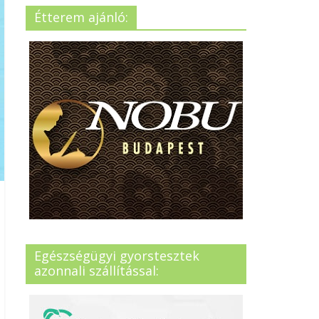
Étterem ajánló:
Egészségügyi gyorstesztek
azonnali szállítással: