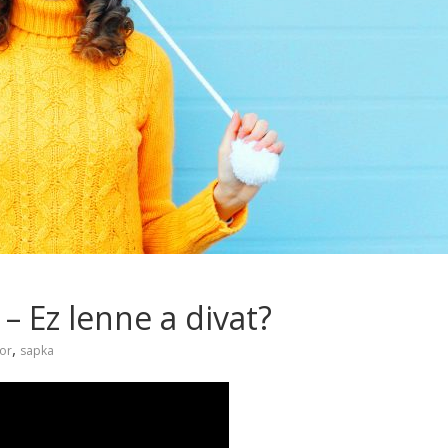
– Ez lenne a divat?
,
or
sapka