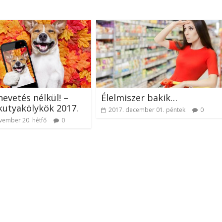
nevetés nélkül! –
Élelmiszer bakik…
utyakölykök 2017.
2017. december 01. péntek
0
vember 20. hétfő
0