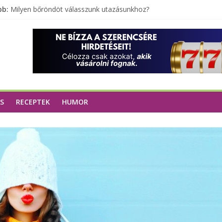
bb:
Milyen bőröndöt válasszunk utazásunkhoz?
Elérhető zöld energia mindenki számára
Tartalék ajándék, amit szívesen megtartasz magadnak
Különleges tömörfa ládák Indiából
A zöld forradalom: A mosó- és parfümtermékek környezetbarát s
S
RECEPTEK
HUMOR