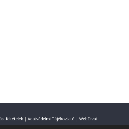
si feltételek
|
Adatvédelmi Tájékoztató
|
WebDivat