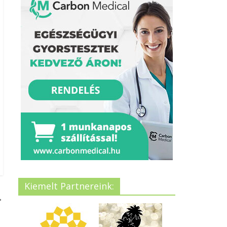
Kiemelt Partnereink:
→