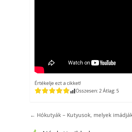
Értékelje ezt a cikket!
Összesen:
2
Átlag:
5
←
Hókutyák – Kutyusok, melyek imádják