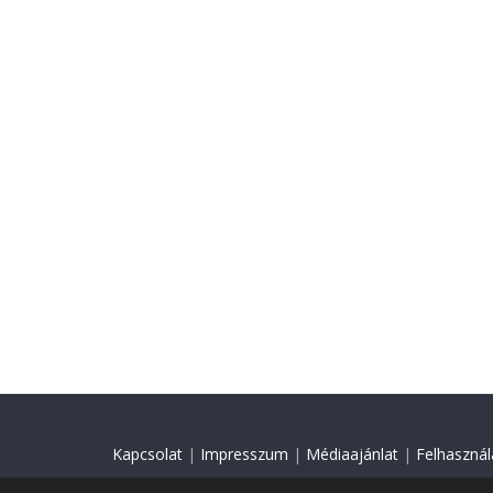
Kapcsolat
|
Impresszum
|
Médiaajánlat
|
Felhasználá
© 2018 Minden jog fenntartva.