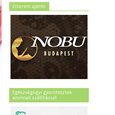
Étterem ajánló:
Egészségügyi gyorstesztek
azonnali szállítással: