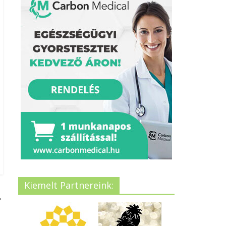
Kiemelt Partnereink:
→