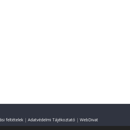
si feltételek
|
Adatvédelmi Tájékoztató
|
WebDivat