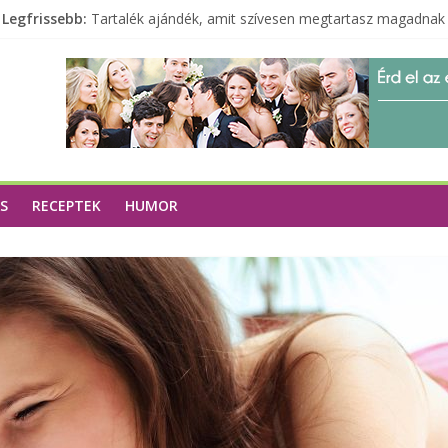
Legfrissebb:
Tartalék ajándék, amit szívesen megtartasz magadnak
Különleges tömörfa ládák Indiából
A zöld forradalom: A mosó- és parfümtermékek környe
Milyen bőröndöt válasszunk utazásunkhoz?
S
RECEPTEK
HUMOR