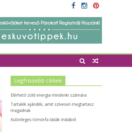
zetbarát szempontjainak erősítése
Legfrissebb cikkek
Elérhető zöld energia mindenki számára
Tartalék ajándék, amit szívesen megtartasz
magadnak
Különleges tömörfa ládák Indiából