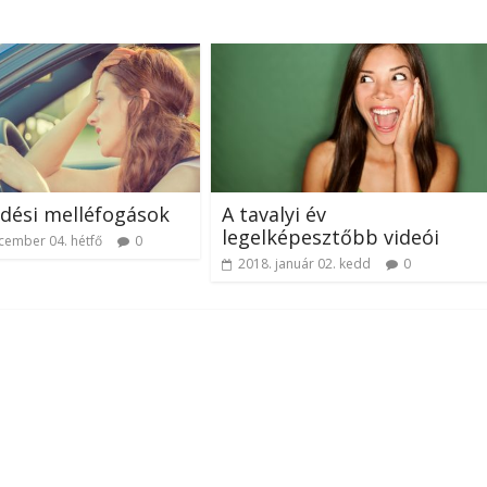
dési melléfogások
A tavalyi év
legelképesztőbb videói
cember 04. hétfő
0
2018. január 02. kedd
0