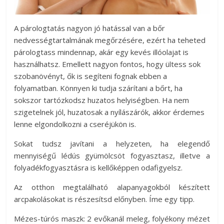
A párologtatás nagyon jó hatással van a bőr
nedvességtartalmának megőrzésére, ezért ha teheted
párologtass mindennap, akár egy kevés illóolajat is
használhatsz. Emellett nagyon fontos, hogy ültess sok
szobanövényt, ők is segíteni fognak ebben a
folyamatban. Könnyen ki tudja szárítani a bőrt, ha
sokszor tartózkodsz huzatos helyiségben. Ha nem
szigetelnek jól, huzatosak a nyílászárók, akkor érdemes
lenne elgondolkozni a cseréjükön is.
Sokat tudsz javítani a helyzeten, ha elegendő
mennyiségű lédús gyümölcsöt fogyasztasz, illetve a
folyadékfogyasztásra is kellőképpen odafigyelsz.
Az otthon megtalálható alapanyagokból készített
arcpakolásokat is részesítsd előnyben. Íme egy tipp.
Mézes-túrós maszk: 2 evőkanál meleg, folyékony mézet