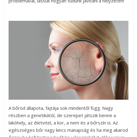
problémával, lássuk hogyan tudunk javítani a helyzeten!
A bőröd állapota, fajtája sok mindentől függ. Nagy
részben a genetikától, de szerepet játszik benne a
lakóhely, az életvitel, a kor, a nem és a bőrszín is. Az
egészséges bőr nagy kincs manapság és ha meg akarod