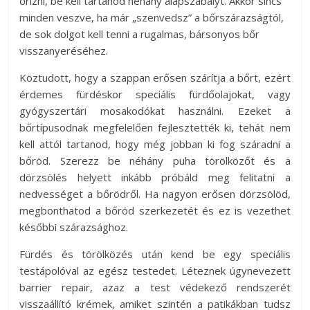
őrizni, be kell tartanod néhány alapszabályt. Akkor sincs
minden veszve, ha már „szenvedsz” a bőrszárazságtól,
de sok dolgot kell tenni a rugalmas, bársonyos bőr
visszanyeréséhez.
Köztudott, hogy a szappan erősen szárítja a bőrt, ezért
érdemes fürdéskor speciális fürdőolajokat, vagy
gyógyszertári mosakodókat használni. Ezeket a
bőrtípusodnak megfelelően fejlesztették ki, tehát nem
kell attól tartanod, hogy még jobban ki fog száradni a
bőröd. Szerezz be néhány puha törölközőt és a
dörzsölés helyett inkább próbáld meg felitatni a
nedvességet a bőrödről. Ha nagyon erősen dörzsölöd,
megbonthatod a bőröd szerkezetét és ez is vezethet
későbbi szárazsághoz.
Fürdés és törölközés után kend be egy speciális
testápolóval az egész testedet. Léteznek úgynevezett
barrier repair, azaz a test védekező rendszerét
visszaállító krémek, amiket szintén a patikákban tudsz