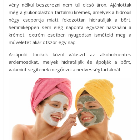
vény nélkül beszerezni nem túl olcsó áron. Ajánlottak
még a glükonolakton tartalmú krémek, amelyek a hidroxil
négy csoportja miatt fokozottan hidratálják a bõrt.
Semmiképpen sem elég naponta egyszer használni a
krémet, extrém esetben nyugodtan ismételd meg a
műveletet akár ötször egy nap.
Arcápoló tonikok közül válaszd az alkoholmentes
arclemosókat, melyek hidratálják és ápolják a bőrt,
valamint segítenek megőrizni a nedvességtartalmát.