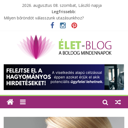
2026. augusztus 08. szombat, László napja
Legfrissebb:
Milyen bőröndöt válasszunk utazásunkhoz?
Elérhető zöld energia mindenki számára
Tartalék ajándék, amit szívesen megtartasz magadnak
Különleges tömörfa ládák Indiából
A zöld forradalom: A mosó- és parfümtermékek környezetbarát
szempontjainak erősítése