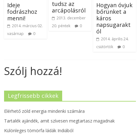
tudsz az
Ideje
Hogyan óvjuk
arcápolásról
fodrászhoz
bőrünket a
menni!
káros
2013. december
napsugarakt
2014. március 02.
20. péntek
0
ól
vasárnap
0
2014. április 24.
csütörtök
0
Szólj hozzá!
Legfrissebb cikkek
Elérhető zöld energia mindenki számára
Tartalék ajándék, amit szívesen megtartasz magadnak
Különleges tömörfa ládák Indiából