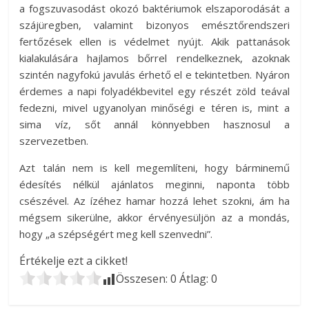
a fogszuvasodást okozó baktériumok elszaporodását a
szájüregben, valamint bizonyos emésztőrendszeri
fertőzések ellen is védelmet nyújt. Akik pattanások
kialakulására hajlamos bőrrel rendelkeznek, azoknak
szintén nagyfokú javulás érhető el e tekintetben. Nyáron
érdemes a napi folyadékbevitel egy részét zöld teával
fedezni, mivel ugyanolyan minőségi e téren is, mint a
sima víz, sőt annál könnyebben hasznosul a
szervezetben.
Azt talán nem is kell megemlíteni, hogy bárminemű
édesítés nélkül ajánlatos meginni, naponta több
csészével. Az ízéhez hamar hozzá lehet szokni, ám ha
mégsem sikerülne, akkor érvényesüljön az a mondás,
hogy „a szépségért meg kell szenvedni”.
Értékelje ezt a cikket!
Összesen:
0
Átlag:
0