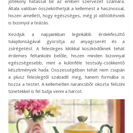
jótékony hatással bír az emberi szervezet számára.
Általa valóban összeköthetjük a kellemest a hasznossal,
hiszen amellett, hogy egészséges, még jó időtöltésnek
is bizonyul a teázás.
Kezdjük a napjainkban leginkább érdekfeszítő
tulajdonságával: gyorsítja az anyagcserét és a
zsírégetést. A felesleges kilókkal küszködőknek tehát
érdemes feltankolni belőle, hiszen minden bizonnyal
egészségesebb, mint a különféle testsúly-csökkentő
készítmények hada. Összességében tehát nem csupán
a plusz feleslegtől szabadít meg, hanem formába is
hozza a testet. A kellemetlen narancsbőr okozta felszíni
tünetekkel is fel tudja venni a harcot.