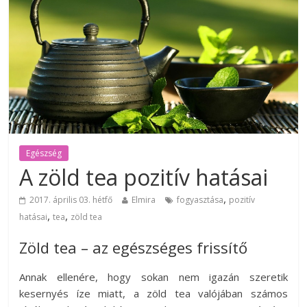
Egészség
A zöld tea pozitív hatásai
,
2017. április 03. hétfő
Elmira
fogyasztása
pozitív
,
,
hatásai
tea
zöld tea
Zöld tea – az egészséges frissítő
Annak ellenére, hogy sokan nem igazán szeretik
kesernyés íze miatt, a zöld tea valójában számos