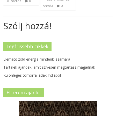
31. szerda
0
szerda
0
Szólj hozzá!
Legfrissebb cikkek
Elérhető zöld energia mindenki számára
Tartalék ajándék, amit szívesen megtartasz magadnak
Különleges tömörfa ládák Indiából
Étterem ajánló: