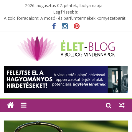
2026. augusztus 07. péntek, Ibolya napja
Legfrissebb:
A zöld forradalom: A mosó- és parfümtermékek környezetbarát
szempontjainak erősítése
Milyen bőröndöt válasszunk utazásunkhoz?
Elérhető zöld energia mindenki számára
Tartalék ajándék, amit szívesen megtartasz magadnak
Különleges tömörfa ládák Indiából