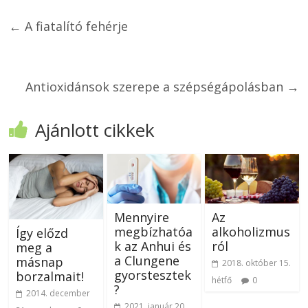
←
A fiatalító fehérje
Antioxidánsok szerepe a szépségápolásban
→
Ajánlott cikkek
Mennyire
Az
megbízhatóa
alkoholizmus
Így előzd
k az Anhui és
ról
meg a
a Clungene
másnap
2018. október 15.
gyorstesztek
borzalmait!
hétfő
0
?
2014. december
2021. január 20.