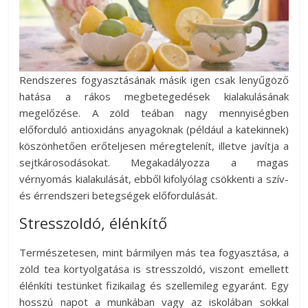
Rendszeres fogyasztásának másik igen csak lenyűgöző
hatása a rákos megbetegedések kialakulásának
megelőzése. A zöld teában nagy mennyiségben
előforduló antioxidáns anyagoknak (például a katekinnek)
köszönhetően erőteljesen méregtelenít, illetve javítja a
sejtkárosodásokat. Megakadályozza a magas
vérnyomás kialakulását, ebből kifolyólag csökkenti a szív-
és érrendszeri betegségek előfordulását.
Stresszoldó, élénkítő
Természetesen, mint bármilyen más tea fogyasztása, a
zöld tea kortyolgatása is stresszoldó, viszont emellett
élénkíti testünket fizikailag és szellemileg egyaránt. Egy
hosszú napot a munkában vagy az iskolában sokkal