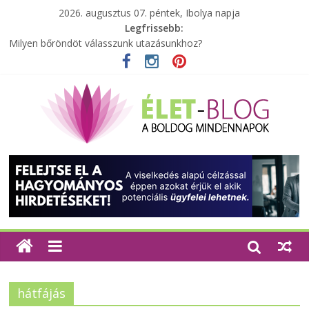
2026. augusztus 07. péntek, Ibolya napja
Legfrissebb:
Milyen bőröndöt válasszunk utazásunkhoz?
Elérhető zöld energia mindenki számára
Tartalék ajándék, amit szívesen megtartasz magadnak
Különleges tömörfa ládák Indiából
A zöld forradalom: A mosó- és parfümtermékek környezetbarát
szempontjainak erősítése
hátfájás