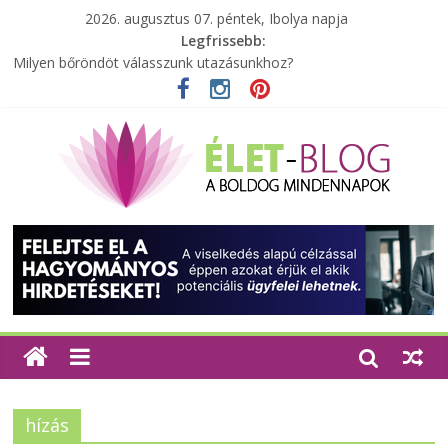
2026. augusztus 07. péntek, Ibolya napja
Legfrissebb:
Milyen bőröndöt válasszunk utazásunkhoz?
Elérhető zöld energia mindenki számára
Tartalék ajándék, amit szívesen megtartasz magadnak
Különleges tömörfa ládák Indiából
A zöld forradalom: A mosó- és parfümtermékek környezetbarát
szempontjainak erősítése
hízás