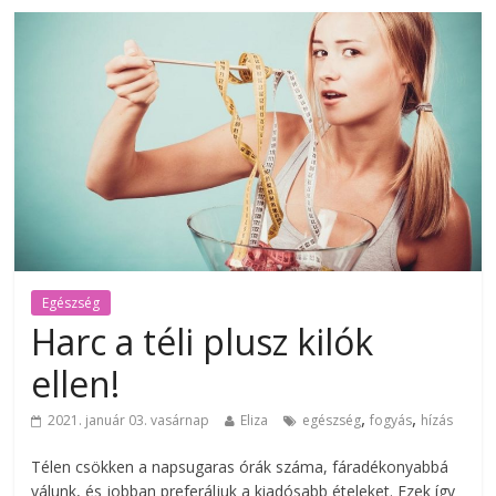
Egészség
Harc a téli plusz kilók
ellen!
,
,
2021. január 03. vasárnap
Eliza
egészség
fogyás
hízás
Télen csökken a napsugaras órák száma, fáradékonyabbá
válunk, és jobban preferáljuk a kiadósabb ételeket. Ezek így