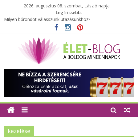
2026. augusztus 08. szombat, László napja
Legfrissebb:
Milyen bőröndöt válasszunk utazásunkhoz?
Elérhető zöld energia mindenki számára
Tartalék ajándék, amit szívesen megtartasz magadnak
Különleges tömörfa ládák Indiából
A zöld forradalom: A mosó- és parfümtermékek környezetbarát
szempontjainak erősítése
kezelése