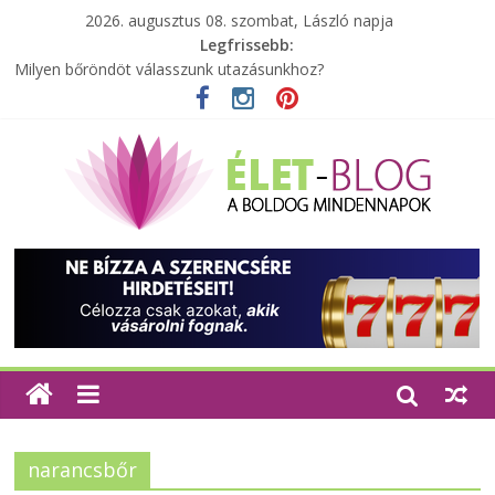
2026. augusztus 08. szombat, László napja
Legfrissebb:
Milyen bőröndöt válasszunk utazásunkhoz?
Elérhető zöld energia mindenki számára
Tartalék ajándék, amit szívesen megtartasz magadnak
Különleges tömörfa ládák Indiából
A zöld forradalom: A mosó- és parfümtermékek környezetbarát
szempontjainak erősítése
narancsbőr