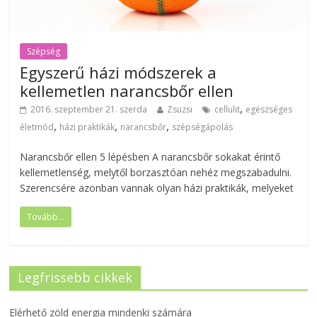
Szépség
Egyszerű házi módszerek a
kellemetlen narancsbőr ellen
,
2016. szeptember 21. szerda
Zsuzsi
cellulit
egészséges
,
,
,
életmód
házi praktikák
narancsbőr
szépségápolás
Narancsbőr ellen 5 lépésben A narancsbőr sokakat érintő
kellemetlenség, melytől borzasztóan nehéz megszabadulni.
Szerencsére azonban vannak olyan házi praktikák, melyeket
Tovább...
Legfrissebb cikkek
Elérhető zöld energia mindenki számára