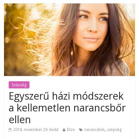
Szépség
Egyszerű házi módszerek
a kellemetlen narancsbőr
ellen
,
2018. november 20. kedd
Eliza
narancsbőr
szépség