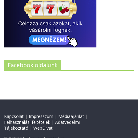
Facebook oldalunk
Kapcsolat
|
Impresszum
|
Médiaajánlat
|
Felhasználási feltételek
|
Adatvédelmi
Tájékoztató
|
WebDivat