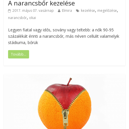
A narancsbőr kezelése
,
,
2017. május 07. vasárnap
Elmira
kezelése
megelőzése
,
narancsbőr
okai
Legyen fiatal vagy idős, sovány vagy teltebb: a nők 90-95
százalékát érinti a narancsbőr, más néven cellulit valamelyik
stádiuma, bőrük
Tovább...