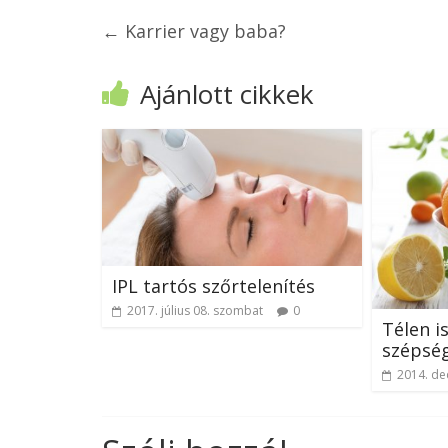
←
Karrier vagy baba?
Ajánlott cikkek
IPL tartós szőrtelenítés
2017. július 08. szombat
0
Télen i
szépsé
2014. de