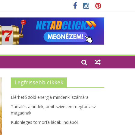
 szempontjainak erősítése
Legfrissebb cikkek
Elérhető zöld energia mindenki számára
Tartalék ajándék, amit szívesen megtartasz
magadnak
Különleges tömörfa ládák Indiából