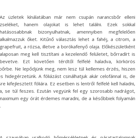
Az üzletek kínálatában már nem csupán narancsbőr elleni
zseléket, hanem olajokat is lehet találni. Ezek sokkal
hatásosabbnak bizonyulhatnak, amennyiben megfelelően
alkalmazzuk őket. Kitűnő választás lehet a fahéj, a citrom, a
grapefruit, a rózsa, illetve a borókafenyő olaja. Előkészületként
alaposan meg kell tisztítani a kezelendő felületet, bőrradírt is
bevetve. Ezt követően térdtől felfelé haladva, körkörös
a bőrbe. Ne lepődjünk meg, nem lesz túl kellemes érzés, hiszen
s hidegérzetünk. A fóliázást csinálhatjuk akár celofánnal is, de
 kifejlesztett fóliára. Ez esetben is lentről felfelé kell haladni,
aza, se túl feszes. Ezután vegyünk fel egy szorosabb nadrágot,
an maximum egy órát érdemes maradni, de a későbbiek folyamán
.
A szaunában uralkodó hőmérsékletnek és páratartalomnak