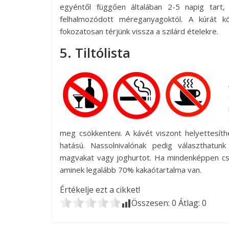
egyéntől függően általában 2-5 napig tart
felhalmozódott méreganyagoktól. A kúrát k
fokozatosan térjünk vissza a szilárd ételekre.
5. Tiltólista
meg csökkenteni. A kávét viszont helyettesíthe
hatású. Nassolnivalónak pedig választhatun
magvakat vagy joghurtot. Ha mindenképpen csok
aminek legalább 70% kakaótartalma van.
Értékelje ezt a cikket!
Összesen:
0
Átlag:
0