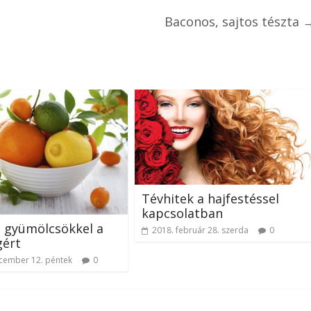
Baconos, sajtos tészta
Tévhitek a hajfestéssel
kapcsolatban
s gyümölcsökkel a
2018. február 28. szerda
0
gért
cember 12. péntek
0