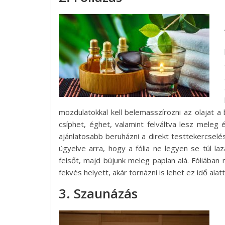
mozdulatokkal kell belemasszírozni az olajat 
csíphet, éghet, valamint felváltva lesz meleg é
ajánlatosabb beruházni a direkt testtekercselésre
ügyelve arra, hogy a fólia ne legyen se túl l
felsőt, majd bújunk meleg paplan alá. Fóliáb
fekvés helyett, akár tornázni is lehet ez idő alatt
3. Szaunázás