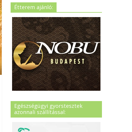
Étterem ajánló:
Egészségügyi gyorstesztek
azonnali szállítással: