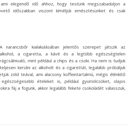
, ami elegendő idő ahhoz, hogy testünk megszabaduljon a
övető időszakban viszont kíméljük emésztésünket és csak
A narancsbőr kialakulásában jelentős szerepet játszik az
alkohol, a cigaretta, a kávé és a legtöbb egészségtelen
rágcsálnivaló, mint például a chips és a csoki. Ha nem is tudjuk
teljesen kerülni az alkoholt és a cigarettát, legalább próbáljuk
tjük zöld teával, ami alacsony koffeintartalmú, mégis élénkítő
k egészségesebb ételeket is, például gyümölcsöket, olajos
ira fáj a fogunk, akkor legalább fekete csokoládét válasszuk,