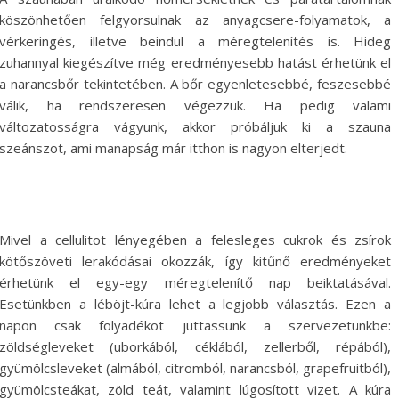
köszönhetően felgyorsulnak az anyagcsere-folyamatok, a
vérkeringés, illetve beindul a méregtelenítés is. Hideg
zuhannyal kiegészítve még eredményesebb hatást érhetünk el
a narancsbőr tekintetében. A bőr egyenletesebbé, feszesebbé
válik, ha rendszeresen végezzük. Ha pedig valami
változatosságra vágyunk, akkor próbáljuk ki a szauna
szeánszot, ami manapság már itthon is nagyon elterjedt.
Mivel a cellulitot lényegében a felesleges cukrok és zsírok
kötőszöveti lerakódásai okozzák, így kitűnő eredményeket
érhetünk el egy-egy méregtelenítő nap beiktatásával.
Esetünkben a léböjt-kúra lehet a legjobb választás. Ezen a
napon csak folyadékot juttassunk a szervezetünkbe:
zöldségleveket (uborkából, céklából, zellerből, répából),
gyümölcsleveket (almából, citromból, narancsból, grapefruitból),
gyümölcsteákat, zöld teát, valamint lúgosított vizet. A kúra