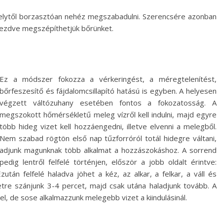
melytől borzasztóan nehéz megszabadulni. Szerencsére azonban
lkezdve megszépíthetjük bőrünket.
Ez a módszer fokozza a vérkeringést, a méregtelenítést,
bőrfeszesítő és fájdalomcsillapító hatású is egyben. A helyesen
végzett váltózuhany esetében fontos a fokozatosság. A
megszokott hőmérsékletű meleg vízről kell indulni, majd egyre
több hideg vizet kell hozzáengedni, illetve elvenni a melegből.
Nem szabad rögtön első nap tűzforróról totál hidegre váltani,
adjunk magunknak több alkalmat a hozzászokáshoz. A sorrend
pedig lentről felfelé történjen, először a jobb oldalt érintve:
után felfelé haladva jöhet a kéz, az alkar, a felkar, a váll és
etre szánjunk 3-4 percet, majd csak utána haladjunk tovább. A
l, de sose alkalmazzunk melegebb vizet a kiindulásinál.