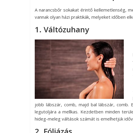
A narancsbőr sokakat érintő kellemetlenség, 
vannak olyan házi praktikák, melyeket időben e
1. Váltózuhany
jobb lábszár, comb, majd bal lábszár, comb. Ez
legutoljára a mellkas. Kezdetben minden terül
hideg-meleg váltások számát is emelhetjük időve
2. Fóliázás