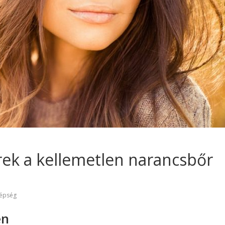
ek a kellemetlen narancsbőr
épség
en