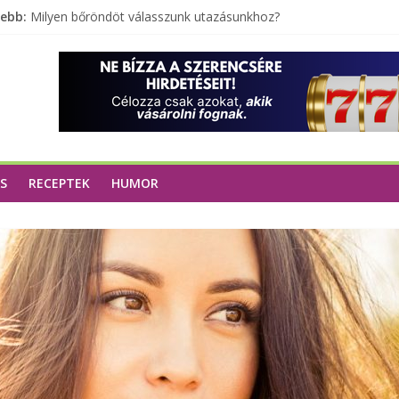
sebb:
Milyen bőröndöt válasszunk utazásunkhoz?
Elérhető zöld energia mindenki számára
Tartalék ajándék, amit szívesen megtartasz magadnak
Különleges tömörfa ládák Indiából
A zöld forradalom: A mosó- és parfümtermékek környezetbarát
S
RECEPTEK
HUMOR