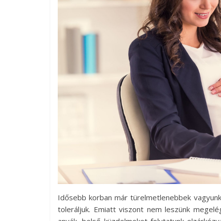
Idősebb korban már türelmetlenebbek vagyunk
toleráljuk. Emiatt viszont nem leszünk megel
anyák, belső küzdelmeket folytatunk elzárkózva