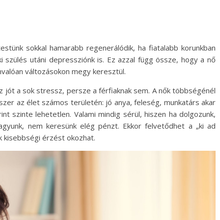
estünk sokkal hamarabb regenerálódik, ha fiatalabb korunkban
i szülés utáni depressziónk is. Ez azzal függ össze, hogy a nő
nvalóan változásokon megy keresztül.
 jót a sok stressz, persze a férfiaknak sem. A nők többségénél
szer az élet számos területén: jó anya, feleség, munkatárs akar
nt szinte lehetetlen. Valami mindig sérül, hiszen ha dolgozunk,
agyunk, nem keresünk elég pénzt. Ekkor felvetődhet a „ki ad
ek kisebbségi érzést okozhat.