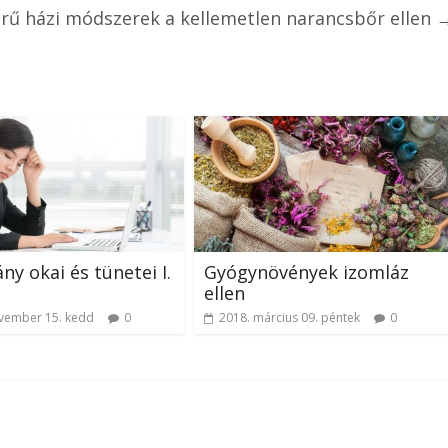
rű házi módszerek a kellemetlen narancsbőr ellen
ny okai és tünetei I.
Gyógynövények izomláz
ellen
vember 15. kedd
0
2018. március 09. péntek
0