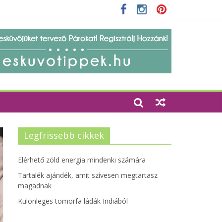
 szempontjainak erősítése
Legfrissebb cikkek
Elérhető zöld energia mindenki számára
Tartalék ajándék, amit szívesen megtartasz
magadnak
Különleges tömörfa ládák Indiából