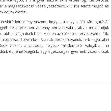
kár a magzatunkat is veszélyeztethetjük. E kor felett megnő az
k adunk életet.
 Enyhítő körülmény viszont, hogyha a nagyszülők támogatását
gyéb tekintetekben. Amennyiben van valaki, akivel meg tudjuk
godtabban vághatunk bele. Minden az előzetes tervezésen múlik,
 céljainkat, terveinket. Vannak persze olyanok, akik egyáltalán
sok viszont a családot helyezik minden elé. Valójában, ha
z időnk és lehetőségünk, egy egészséges gyermek viszont csak