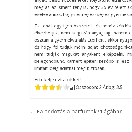
még az az ismert tény is, hogy 35 év felett a
esélye annak, hogy nem egészséges gyermekne
Ez tehát egy igen összetett és nehéz kérdés.
élvezhetjük, nem is igazán anyagilag, hanem e
osztani a gyermekvállalás „terheit”, akkor nyu
és hogy fel tudjuk mérni saját lehetőségeinket,
nem tudják magukat anyaként elképzelni, má
belegondolunk, karriert építeni később is les
limitált ideig adathat meg biztosan.
Értékelje ezt a cikket!
Összesen:
2
Átlag:
3.5
←
Kalandozás a parfümök világában