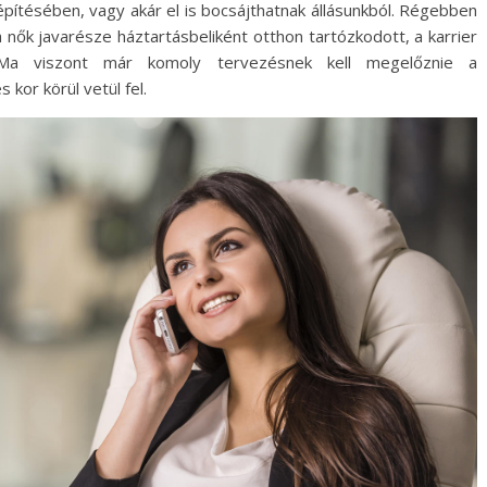
építésében, vagy akár el is bocsájthatnak állásunkból. Régebben
 nők javarésze háztartásbeliként otthon tartózkodott, a karrier
Ma viszont már komoly tervezésnek kell megelőznie a
kor körül vetül fel.