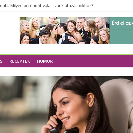
A zöld forradalom: A mosó- és parfümtermékek környezetbarát
sebb:
Milyen bőröndöt válasszunk utazásunkhoz?
Elérhető zöld energia mindenki számára
Tartalék ajándék, amit szívesen megtartasz magadnak
Különleges tömörfa ládák Indiából
S
RECEPTEK
HUMOR