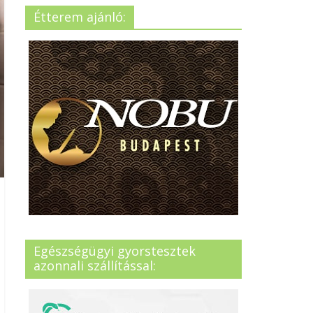
Étterem ajánló:
Egészségügyi gyorstesztek
azonnali szállítással: