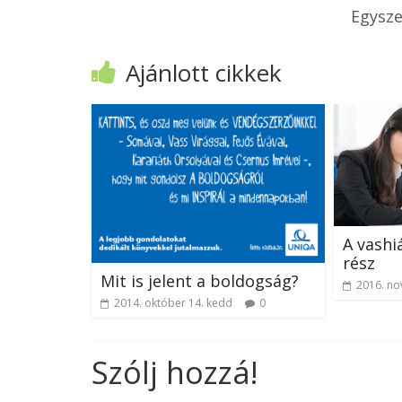
Egysze
Ajánlott cikkek
A vashiá
rész
Mit is jelent a boldogság?
2016. no
2014. október 14. kedd
0
Szólj hozzá!