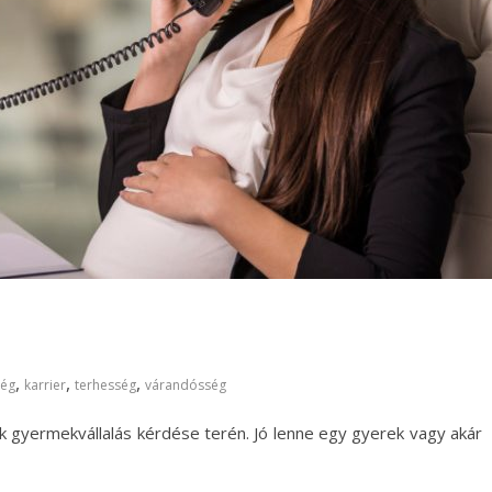
,
,
,
ség
karrier
terhesség
várandósség
k gyermekvállalás kérdése terén. Jó lenne egy gyerek vagy akár