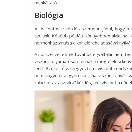
munkáltató.
Biológia
Az is fontos e kérdés szempontjából, hogy a t
szülünk. Később például könnyebben alakulhat k
hormonháztartása a kor előrehaladásával nyilvá
A női szervezetnek továbbá egyáltalán nem tesz
viszont folyamatosan fennáll a megfelelési kény
lenni. Ezeket összeegyeztetni viszont rendszeri
nem vagyunk a gyerekkel, ha viszont anyák v
kalácsot az asztalra” kérdés, ami viszont a nőn