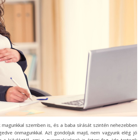
 magunkkal szemben is, és a baba sírását szintén nehezebben
égedve önmagunkkal. Azt gondoljuk majd, nem vagyunk elég jó
 a külvilágtól, ami a gyermekünknek is ártani fog. Ide tartozik