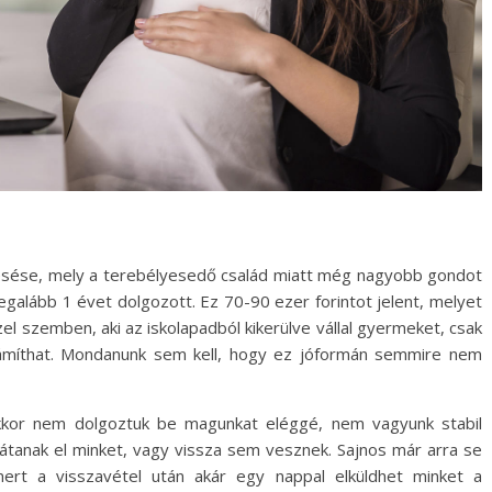
iesése, mely a terebélyesedő család miatt még nagyobb gondot
 legalább 1 évet dolgozott. Ez 70-90 ezer forintot jelent, melyet
el szemben, aki az iskolapadból kikerülve vállal gyermeket, csak
számíthat. Mondanunk sem kell, hogy ez jóformán semmire nem
akkor nem dolgoztuk be magunkat eléggé, nem vagyunk stabil
átanak el minket, vagy vissza sem vesznek. Sajnos már arra se
ert a visszavétel után akár egy nappal elküldhet minket a