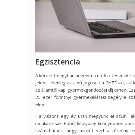
Egzisztencia
A kérdést nagyban nehezíti a nő fizetésének k
jelent. Jelenleg az a nő jogosult a GYED-re, aki
az államtól kap gyermekgondozási díj címen. Ezz
25 ezer forintnyi gyermekellátási segélyre 
elég.
Ha viszont egy év után megyünk el szülni, 
munkatársak. Ebből kifolyólag könnyebben bocs
számíthatunk, hogy minket véd a törvény, m