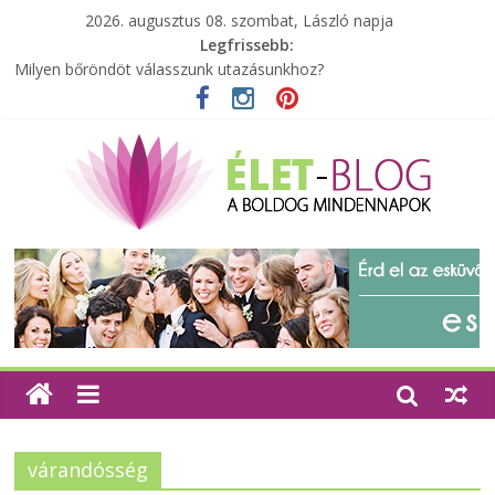
2026. augusztus 08. szombat, László napja
Legfrissebb:
Milyen bőröndöt válasszunk utazásunkhoz?
Elérhető zöld energia mindenki számára
Tartalék ajándék, amit szívesen megtartasz magadnak
Különleges tömörfa ládák Indiából
A zöld forradalom: A mosó- és parfümtermékek környezetbarát
szempontjainak erősítése
várandósség