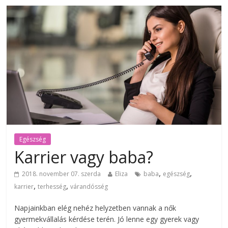
Egészség
Karrier vagy baba?
,
,
2018. november 07. szerda
Eliza
baba
egészség
,
,
karrier
terhesség
várandósség
Napjainkban elég nehéz helyzetben vannak a nők
gyermekvállalás kérdése terén. Jó lenne egy gyerek vagy