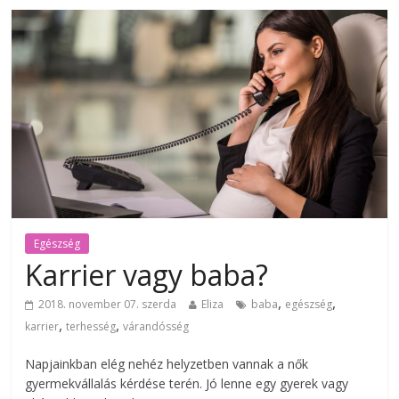
Egészség
Karrier vagy baba?
,
,
2018. november 07. szerda
Eliza
baba
egészség
,
,
karrier
terhesség
várandósség
Napjainkban elég nehéz helyzetben vannak a nők
gyermekvállalás kérdése terén. Jó lenne egy gyerek vagy