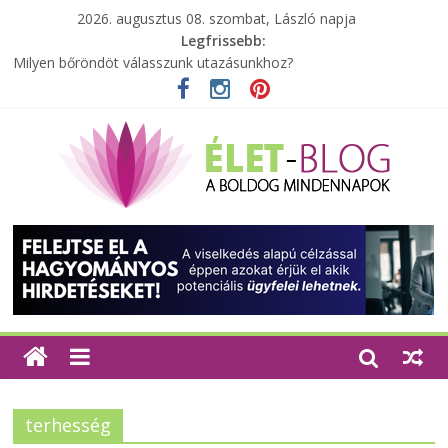
2026. augusztus 08. szombat, László napja
Legfrissebb:
Milyen bőröndöt válasszunk utazásunkhoz?
Elérhető zöld energia mindenki számára
Tartalék ajándék, amit szívesen megtartasz magadnak
Különleges tömörfa ládák Indiából
A zöld forradalom: A mosó- és parfümtermékek környezetbarát
szempontjainak erősítése
terhesség