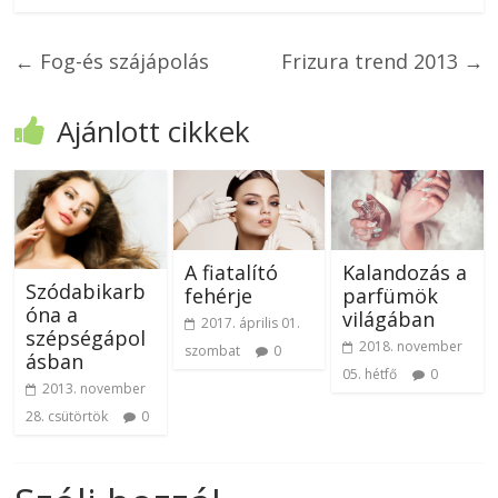
←
Fog-és szájápolás
Frizura trend 2013
→
Ajánlott cikkek
A fiatalító
Kalandozás a
Szódabikarb
fehérje
parfümök
óna a
világában
2017. április 01.
szépségápol
2018. november
szombat
0
ásban
05. hétfő
0
2013. november
28. csütörtök
0