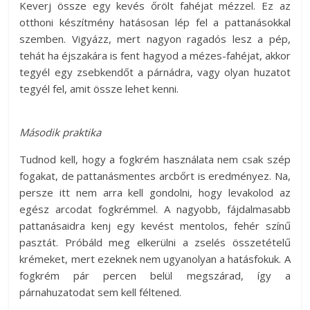
Keverj össze egy kevés őrölt fahéjat mézzel. Ez az
otthoni készítmény hatásosan lép fel a pattanásokkal
szemben. Vigyázz, mert nagyon ragadós lesz a pép,
tehát ha éjszakára is fent hagyod a mézes-fahéjat, akkor
tegyél egy zsebkendőt a párnádra, vagy olyan huzatot
tegyél fel, amit össze lehet kenni.
Második praktika
Tudnod kell, hogy a fogkrém használata nem csak szép
fogakat, de pattanásmentes arcbőrt is eredményez. Na,
persze itt nem arra kell gondolni, hogy levakolod az
egész arcodat fogkrémmel. A nagyobb, fájdalmasabb
pattanásaidra kenj egy kevést mentolos, fehér színű
pasztát. Próbáld meg elkerülni a zselés összetételű
krémeket, mert ezeknek nem ugyanolyan a hatásfokuk. A
fogkrém pár percen belül megszárad, így a
párnahuzatodat sem kell féltened.