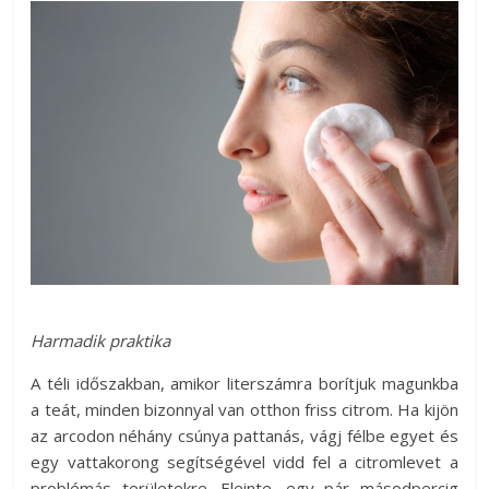
Harmadik praktika
A téli időszakban, amikor literszámra borítjuk magunkba
a teát, minden bizonnyal van otthon friss citrom. Ha kijön
az arcodon néhány csúnya pattanás, vágj félbe egyet és
egy vattakorong segítségével vidd fel a citromlevet a
problémás területekre. Eleinte, egy pár másodpercig