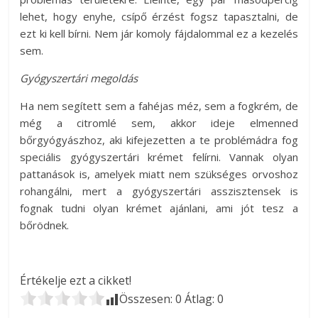
lehet, hogy enyhe, csípő érzést fogsz tapasztalni, de
ezt ki kell bírni. Nem jár komoly fájdalommal ez a kezelés
sem.
Gyógyszertári megoldás
Ha nem segített sem a fahéjas méz, sem a fogkrém, de
még a citromlé sem, akkor ideje elmenned
bőrgyógyászhoz, aki kifejezetten a te problémádra fog
speciális gyógyszertári krémet felírni. Vannak olyan
pattanások is, amelyek miatt nem szükséges orvoshoz
rohangálni, mert a gyógyszertári asszisztensek is
fognak tudni olyan krémet ajánlani, ami jót tesz a
bőrödnek.
Értékelje ezt a cikket!
Összesen:
0
Átlag:
0