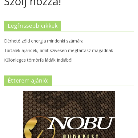
Szólj hozzá!
Legfrissebb cikkek
Elérhető zöld energia mindenki számára
Tartalék ajándék, amit szívesen megtartasz magadnak
Különleges tömörfa ládák Indiából
Étterem ajánló: