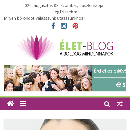
2026. augusztus 08. szombat, László napja
Legfrissebb:
Milyen bőröndöt válasszunk utazásunkhoz?
Elérhető zöld energia mindenki számára
Tartalék ajándék, amit szívesen megtartasz magadnak
Különleges tömörfa ládák Indiából
A zöld forradalom: A mosó- és parfümtermékek környezetbarát
szempontjainak erősítése