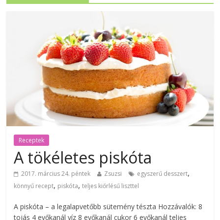
Receptek
A tökéletes piskóta
,
2017. március 24. péntek
Zsuzsi
egyszerű desszert
,
,
könnyű recept
piskóta
teljes kiőrlésű liszttel
A piskóta – a legalapvetőbb sütemény tészta Hozzávalók: 8
tojás 4 evőkanál víz 8 evőkanál cukor 6 evőkanál teljes