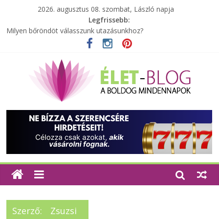
2026. augusztus 08. szombat, László napja
Legfrissebb:
A zöld forradalom: A mosó- és parfümtermékek környezetbarát
szempontjainak erősítése
Milyen bőröndöt válasszunk utazásunkhoz?
Elérhető zöld energia mindenki számára
Tartalék ajándék, amit szívesen megtartasz magadnak
Különleges tömörfa ládák Indiából
Szerző:
Zsuzsi