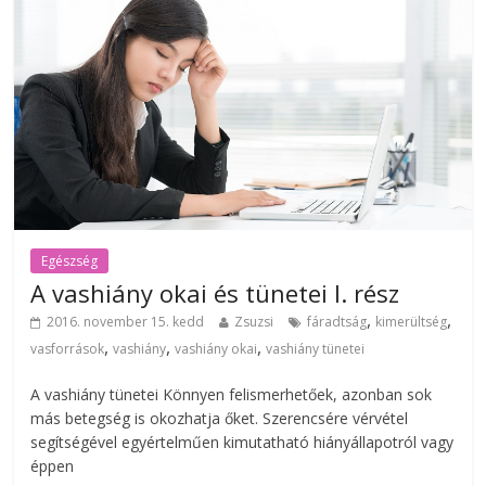
Egészség
A vashiány okai és tünetei I. rész
,
,
2016. november 15. kedd
Zsuzsi
fáradtság
kimerültség
,
,
,
vasforrások
vashiány
vashiány okai
vashiány tünetei
A vashiány tünetei Könnyen felismerhetőek, azonban sok
más betegség is okozhatja őket. Szerencsére vérvétel
segítségével egyértelműen kimutatható hiányállapotról vagy
éppen