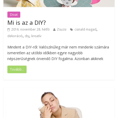
Divat
Mi is az a DIY?
,
2016. november 28. hétfő
Zsuzsi
csinald magad
,
,
dekoráció
diy
kreatív
Mindent a DIY-ről: Valószínűleg már nem mindenki számára
ismeretlen az utóbbi időkben egyre nagyobb
népszerűségnek örvendő DIY fogalma. Azonban akiknek
Tovább...