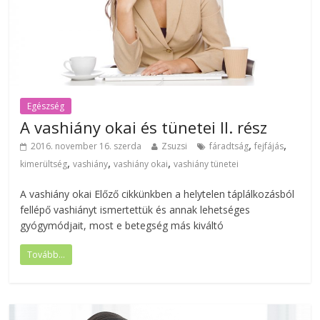
Egészség
A vashiány okai és tünetei II. rész
,
,
2016. november 16. szerda
Zsuzsi
fáradtság
fejfájás
,
,
,
kimerültség
vashiány
vashiány okai
vashiány tünetei
A vashiány okai Előző cikkünkben a helytelen táplálkozásból
fellépő vashiányt ismertettük és annak lehetséges
gyógymódjait, most e betegség más kiváltó
Tovább...