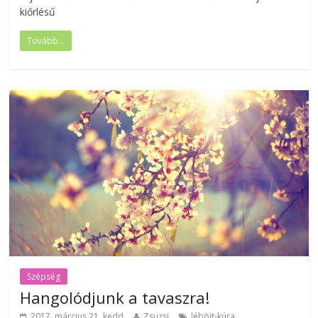
kiőrlésű
Tovább...
Szépség
Hangolódjunk a tavaszra!
,
2017. március 21. kedd
Zsuzsi
léböjt-kúra