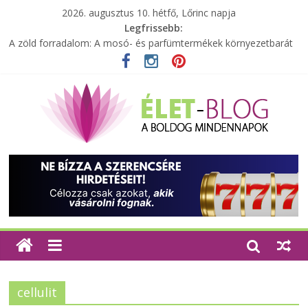
2026. augusztus 10. hétfő, Lőrinc napja
Legfrissebb:
A zöld forradalom: A mosó- és parfümtermékek környezetbarát
szempontjainak erősítése
Milyen bőröndöt válasszunk utazásunkhoz?
Elérhető zöld energia mindenki számára
Tartalék ajándék, amit szívesen megtartasz magadnak
Különleges tömörfa ládák Indiából
cellulit