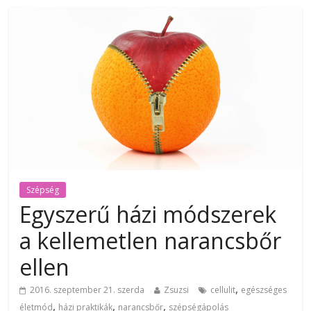
Szépség
Egyszerű házi módszerek
a kellemetlen narancsbőr
ellen
,
2016. szeptember 21. szerda
Zsuzsi
cellulit
egészséges
,
,
,
életmód
házi praktikák
narancsbőr
szépségápolás