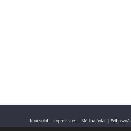
Kapcsolat
|
Impresszum
|
Médiaajánlat
|
Felhasználá
© 2018 Minden jog fenntartva.