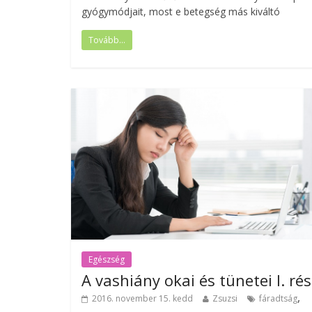
gyógymódjait, most e betegség más kiváltó
Tovább...
Egészség
A vashiány okai és tünetei I. rés
,
2016. november 15. kedd
Zsuzsi
fáradtság