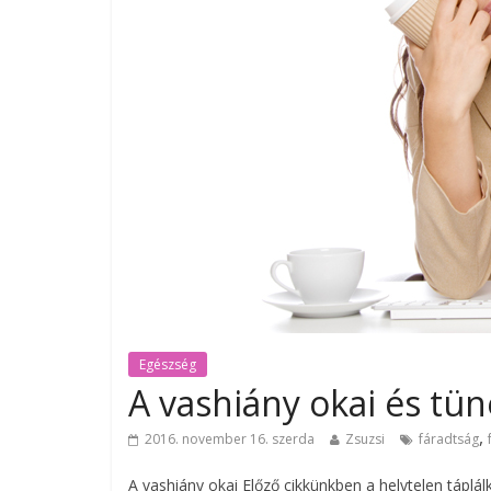
Egészség
A vashiány okai és tüne
,
2016. november 16. szerda
Zsuzsi
fáradtság
A vashiány okai Előző cikkünkben a helytelen táplá