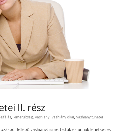
tei II. rész
,
,
,
,
fejfájás
kimerültség
vashiány
vashiány okai
vashiány tünetei
lkozásból fellépő vashiányt ismertettük és annak lehetséges