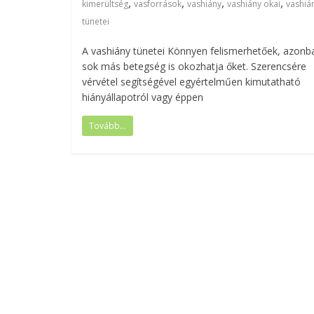
,
,
,
,
kimerültség
vasforrások
vashiány
vashiány okai
vashiá
tünetei
A vashiány tünetei Könnyen felismerhetőek, azonb
sok más betegség is okozhatja őket. Szerencsére
vérvétel segítségével egyértelműen kimutatható
hiányállapotról vagy éppen
Tovább...