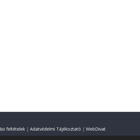
si feltételek
|
Adatvédelmi Tájékoztató
|
WebDivat