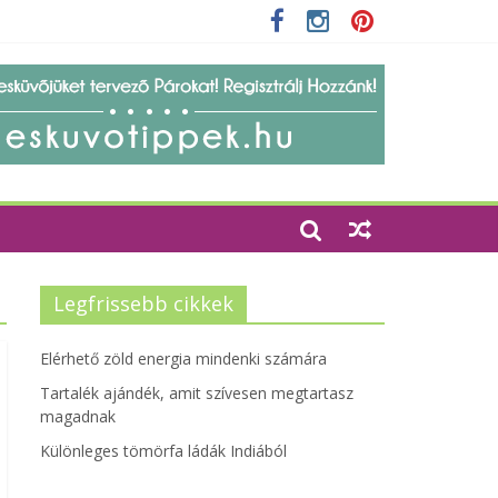
zempontjainak erősítése
Legfrissebb cikkek
Elérhető zöld energia mindenki számára
Tartalék ajándék, amit szívesen megtartasz
magadnak
Különleges tömörfa ládák Indiából