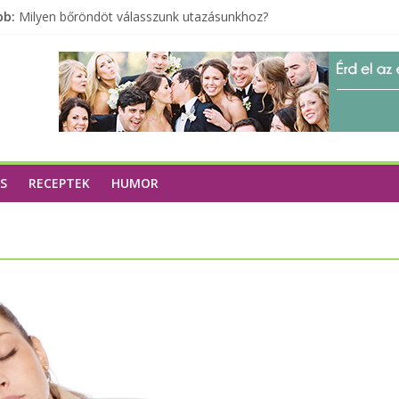
bb:
Milyen bőröndöt válasszunk utazásunkhoz?
Elérhető zöld energia mindenki számára
Tartalék ajándék, amit szívesen megtartasz magadnak
Különleges tömörfa ládák Indiából
A zöld forradalom: A mosó- és parfümtermékek környezetbarát s
S
RECEPTEK
HUMOR