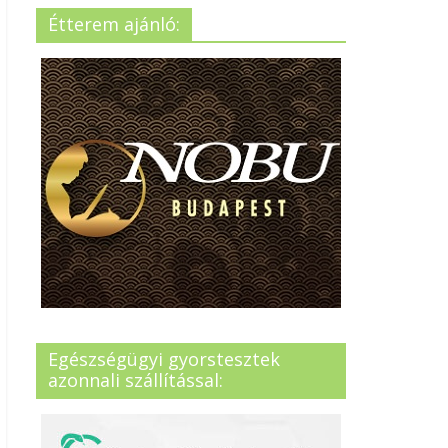
Étterem ajánló:
Egészségügyi gyorstesztek
azonnali szállítással: