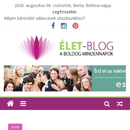
2026. augusztus 06. csütörtök, Berta, Bettina napja
Legfrissebb:
A zöld forradalom: A mosó- és parfümtermékek környezetbarát
szempontjainak erősítése
Milyen bőröndöt válasszunk utazásunkhoz?
Elérhető zöld energia mindenki számára
Tartalék ajándék, amit szívesen megtartasz magadnak
Különleges tömörfa ládák Indiából
Divat