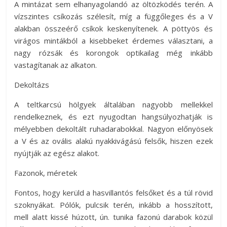
A mintázat sem elhanyagolandó az öltözködés terén. A
vízszintes csíkozás szélesít, míg a függőleges és a V
alakban összeérő csíkok keskenyítenek. A pöttyös és
virágos mintákból a kisebbeket érdemes választani, a
nagy rózsák és korongok optikailag még inkább
vastagítanak az alkaton.
Dekoltázs
A teltkarcsú hölgyek általában nagyobb mellekkel
rendelkeznek, és ezt nyugodtan hangsúlyozhatják is
mélyebben dekoltált ruhadarabokkal. Nagyon előnyösek
a V és az ovális alakú nyakkivágású felsők, hiszen ezek
nyújtják az egész alakot.
Fazonok, méretek
Fontos, hogy kerüld a hasvillantós felsőket és a túl rövid
szoknyákat. Pólók, pulcsik terén, inkább a hosszított,
mell alatt kissé húzott, ún. tunika fazonú darabok közül