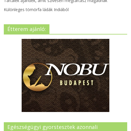
Tartalék ajándék, amit szívesen megtartasz magadnak
Különleges tömörfa ládák Indiából
Étterem ajánló:
Egészségügyi gyorstesztek azonnali