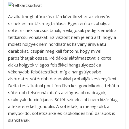
Az alkatmeghatározás után következhet az előnyös
színek és minták megtalálása. Egyszerű a szabály: a
sötét színek karcsúsítanak, a világosak pedig kiemelik a
teltkarcsú vonalakat. Ez viszont nem jelenti azt, hogy a
molett hölgyek nem hordhatnak halvány árnyalatú
darabokat, csupán meg kell fontolni, hogy mivel
párosíthatják össze. Példákkal alátámasztva: a körte
alakú hölgyek világos felsőkkel hangsúlyozzák a
vékonyabb felsőtestüket, míg a hangsúlyosabb
alsótestet sötétebb darabokkal próbálják keskenyíteni.
Delta testalkatnál pont fordítva kell gondolkodni, tehát a
sötétebb felsőruházat, és a világosabb nadrágok,
szoknyák domináljanak. Sötét színek alatt nem kizárólag
a feketére kell gondolni. A sötétkék, a méregzöld, a
mélybordó, sötétszürke és csokoládészínű darabok is
slankítanak.