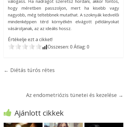
válogass. Ha nadrágot szeretsz hordani, akkor fontos,
hogy méretben passzoljon, mert ha kisebb vagy
nagyobb, még teltebbnek mutathat. A szoknyák kedvelői
mindenképpen térd környékén elvágott példányokat
vásároljanak, az az ideális hossz.
Értékelje ezt a cikket!
Összesen:
0
Átlag:
0
←
Diétás túrós rétes
Az endometriózis tünetei és kezelése
→
Ajánlott cikkek