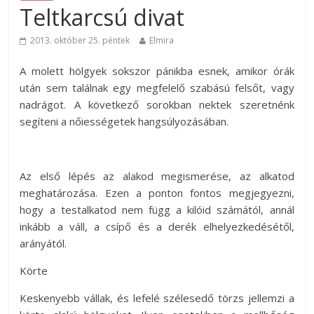
Teltkarcsú divat
2013. október 25. péntek
Elmira
A molett hölgyek sokszor pánikba esnek, amikor órák
után sem találnak egy megfelelő szabású felsőt, vagy
nadrágot. A következő sorokban nektek szeretnénk
segíteni a nőiességetek hangsúlyozásában.
Az első lépés az alakod megismerése, az alkatod
meghatározása. Ezen a ponton fontos megjegyezni,
hogy a testalkatod nem függ a kilóid számától, annál
inkább a váll, a csípő és a derék elhelyezkedésétől,
arányától.
Körte
Keskenyebb vállak, és lefelé szélesedő törzs jellemzi a