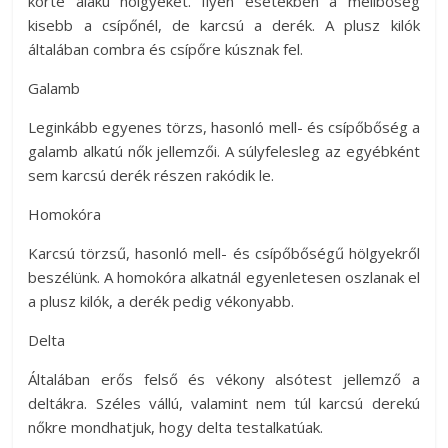
körte alakú hölgyeket. Ilyen esetekben a mellbőség
kisebb a csípőnél, de karcsú a derék. A plusz kilók
általában combra és csípőre kúsznak fel.
Galamb
Leginkább egyenes törzs, hasonló mell- és csípőbőség a
galamb alkatú nők jellemzői. A súlyfelesleg az egyébként
sem karcsú derék részen rakódik le.
Homokóra
Karcsú törzsű, hasonló mell- és csípőbőségű hölgyekről
beszélünk. A homokóra alkatnál egyenletesen oszlanak el
a plusz kilók, a derék pedig vékonyabb.
Delta
Általában erős felső és vékony alsótest jellemző a
deltákra. Széles vállú, valamint nem túl karcsú derekú
nőkre mondhatjuk, hogy delta testalkatúak.