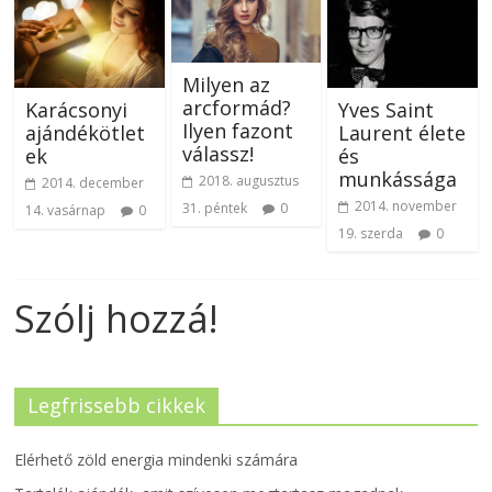
Milyen az
arcformád?
Karácsonyi
Yves Saint
Ilyen fazont
ajándékötlet
Laurent élete
válassz!
ek
és
munkássága
2018. augusztus
2014. december
2014. november
31. péntek
0
14. vasárnap
0
19. szerda
0
Szólj hozzá!
Legfrissebb cikkek
Elérhető zöld energia mindenki számára