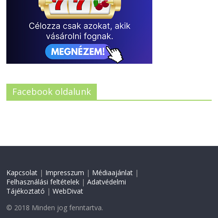
Facebook oldalunk
Kapcsolat
|
Impresszum
|
Médiaajánlat
|
Felhasználási feltételek
|
Adatvédelmi
Tájékoztató
|
WebDivat
© 2018 Minden jog fenntartva.