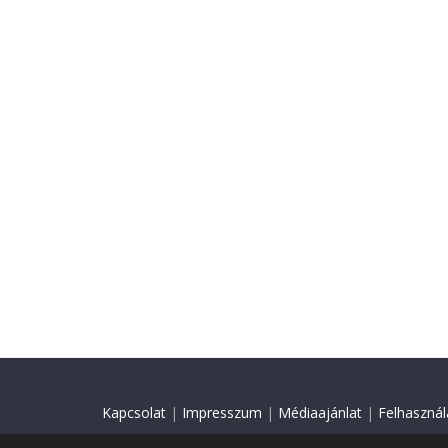
Kapcsolat
|
Impresszum
|
Médiaajánlat
|
Felhasználá
© 2018 Minden jog fenntartva.