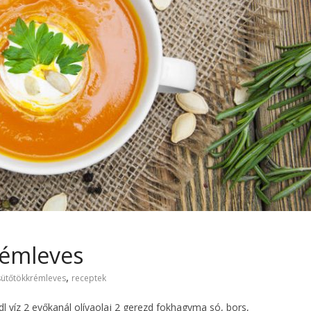
rémleves
,
sütőtökkrémleves
receptek
dl víz 2 evőkanál olívaolaj 2 gerezd fokhagyma só, bors,