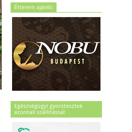
Étterem ajánló:
Egészségügyi gyorstesztek
azonnali szállítással: