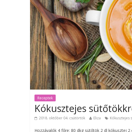
Receptek
Kókusztejes sütőtökk
2018. október 04. csütörtök
Eliza
Kókusztejes 
Hozzávalók 4 főre: 80 dkg sütőtök 2 dl kókusztej 2 