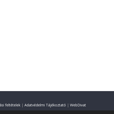
si feltételek
|
Adatvédelmi Tájékoztató
|
WebDivat