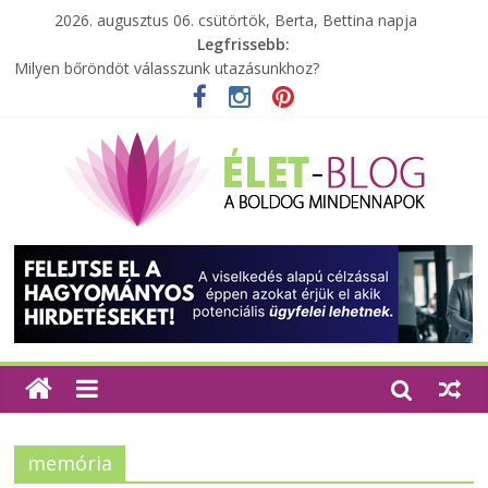
2026. augusztus 06. csütörtök, Berta, Bettina napja
Legfrissebb:
Milyen bőröndöt válasszunk utazásunkhoz?
Elérhető zöld energia mindenki számára
Tartalék ajándék, amit szívesen megtartasz magadnak
Különleges tömörfa ládák Indiából
A zöld forradalom: A mosó- és parfümtermékek környezetbarát
szempontjainak erősítése
memória