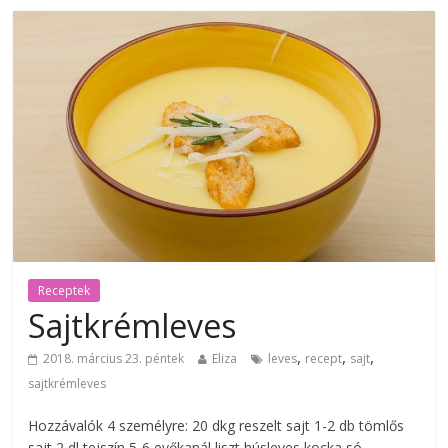
Receptek
Sajtkrémleves
,
,
,
2018. március 23. péntek
Eliza
leves
recept
sajt
sajtkrémleves
Hozzávalók 4 személyre: 20 dkg reszelt sajt 1-2 db tömlős
sajt 2 dl tejszín 5-6 evőkanál liszt húsleves kocka só,