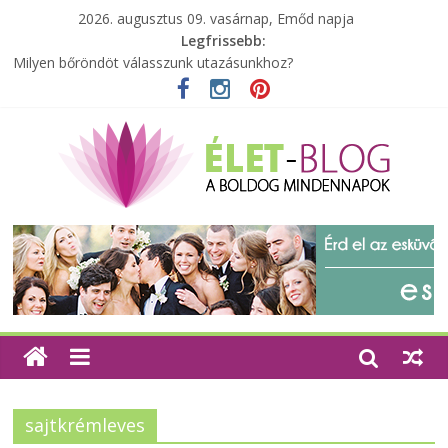
2026. augusztus 09. vasárnap, Emőd napja
Legfrissebb:
A zöld forradalom: A mosó- és parfümtermékek környezetbarát
szempontjainak erősítése
Milyen bőröndöt válasszunk utazásunkhoz?
Elérhető zöld energia mindenki számára
Tartalék ajándék, amit szívesen megtartasz magadnak
Különleges tömörfa ládák Indiából
sajtkrémleves