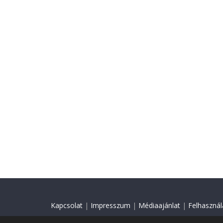
Kapcsolat
|
Impresszum
|
Médiaajánlat
|
Felhasználá
© 2018 Minden jog fenntartva.