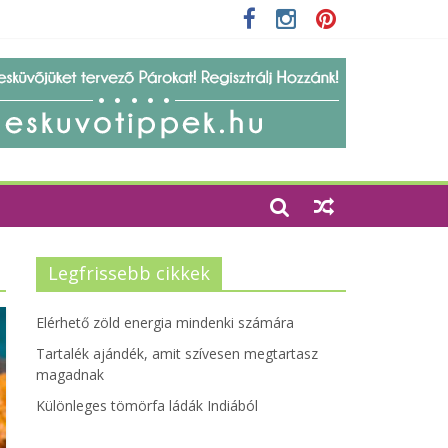
zetbarát szempontjainak erősítése
Legfrissebb cikkek
Elérhető zöld energia mindenki számára
Tartalék ajándék, amit szívesen megtartasz
magadnak
Különleges tömörfa ládák Indiából