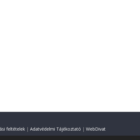
si feltételek
|
Adatvédelmi Tájékoztató
|
WebDivat