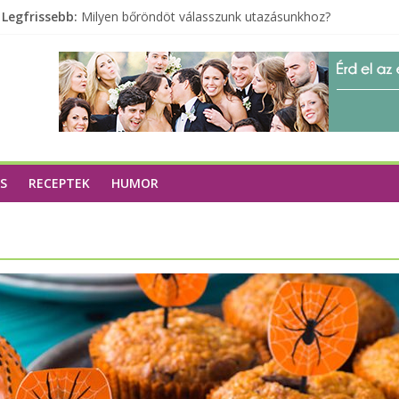
Legfrissebb:
Milyen bőröndöt válasszunk utazásunkhoz?
Elérhető zöld energia mindenki számára
Tartalék ajándék, amit szívesen megtartasz magadnak
Különleges tömörfa ládák Indiából
A zöld forradalom: A mosó- és parfümtermékek környe
S
RECEPTEK
HUMOR