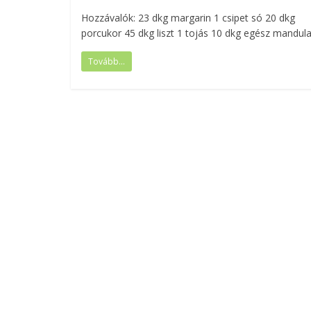
Hozzávalók: 23 dkg margarin 1 csipet só 20 dkg
porcukor 45 dkg liszt 1 tojás 10 dkg egész mandula
Tovább...