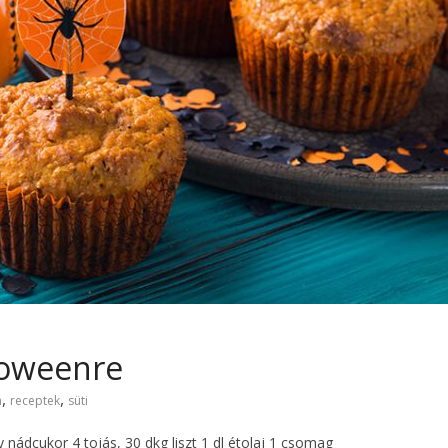
loweenre
,
,
n
receptek
süti
y nádcukor 4 tojás, 30 dkg liszt 1 dl étolaj 1 csomag