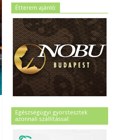
Étterem ajánló:
Egészségügyi gyorstesztek
azonnali szállítással: