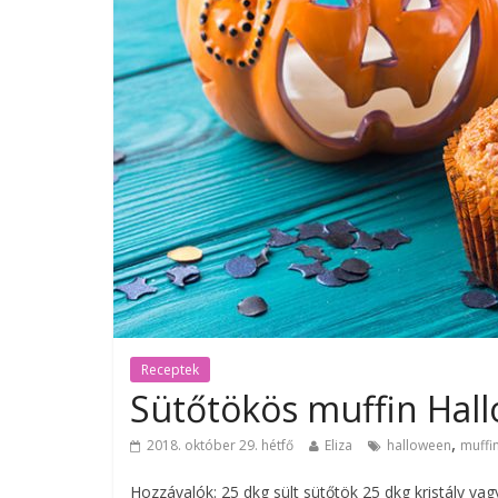
Receptek
Sütőtökös muffin Hal
,
2018. október 29. hétfő
Eliza
halloween
muffi
Hozzávalók: 25 dkg sült sütőtök 25 dkg kristály vag