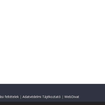
si feltételek
|
Adatvédelmi Tájékoztató
|
WebDivat