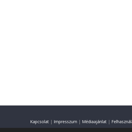
Kapcsolat
|
Impresszum
|
Médiaajánlat
|
Felhasználá
© 2018 Minden jog fenntartva.