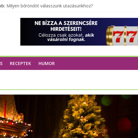
bb:
Milyen bőröndöt válasszunk utazásunkhoz?
Elérhető zöld energia mindenki számára
Tartalék ajándék, amit szívesen megtartasz magadnak
Különleges tömörfa ládák Indiából
S
RECEPTEK
HUMOR