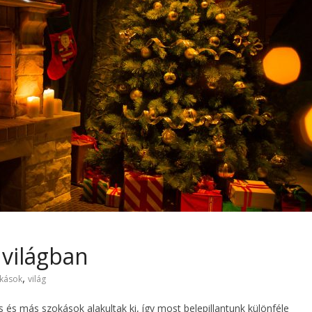
 világban
,
kások
világ
és más szokások alakultak ki, így most belepillantunk különféle