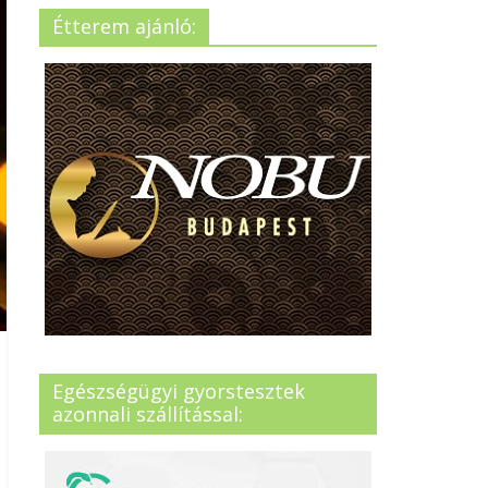
Étterem ajánló:
Egészségügyi gyorstesztek
azonnali szállítással: