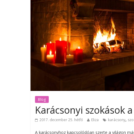
Blog
Karácsonyi szokások a
,
2017. december 25. hétfő
Eliza
karácsony
szo
A karácsonyhoz kapcsolódóan szerte a világon más 