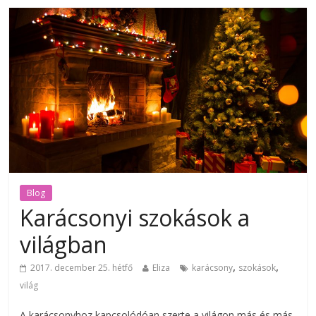
Blog
Karácsonyi szokások a
világban
,
,
2017. december 25. hétfő
Eliza
karácsony
szokások
világ
A karácsonyhoz kapcsolódóan szerte a világon más és más