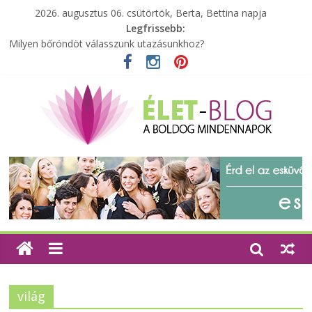
2026. augusztus 06. csütörtök, Berta, Bettina napja
Legfrissebb:
Milyen bőröndöt válasszunk utazásunkhoz?
Elérhető zöld energia mindenki számára
Tartalék ajándék, amit szívesen megtartasz magadnak
Különleges tömörfa ládák Indiából
A zöld forradalom: A mosó- és parfümtermékek környezetbarát
szempontjainak erősítése
világ