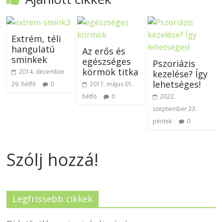
Extrém, téli
hangulatú
Az erős és
sminkek
egészséges
Pszoriázis
körmök titka
2014. december
kezelése? Így
lehetséges!
29. hétfő
0
2017. május 01.
hétfő
0
2022.
szeptember 23.
péntek
0
Szólj hozzá!
Legfrissebb cikkek