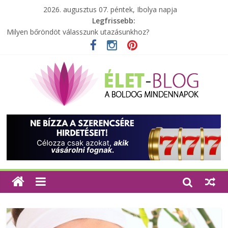
2026. augusztus 07. péntek, Ibolya napja
Legfrissebb:
Milyen bőröndöt válasszunk utazásunkhoz?
Elérhető zöld energia mindenki számára
Tartalék ajándék, amit szívesen megtartasz magadnak
Különleges tömörfa ládák Indiából
A zöld forradalom: A mosó- és parfümtermékek környezetbarát
szempontjainak erősítése