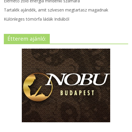
Elérhető zöld energia mindenki számára
Tartalék ajándék, amit szívesen megtartasz magadnak
Különleges tömörfa ládák Indiából
Étterem ajánló: