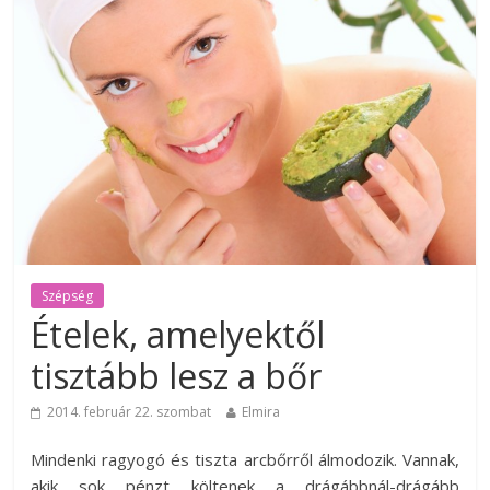
Szépség
Ételek, amelyektől
tisztább lesz a bőr
2014. február 22. szombat
Elmira
Mindenki ragyogó és tiszta arcbőrről álmodozik. Vannak,
akik sok pénzt költenek a drágábbnál-drágább