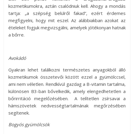
kozmetikumokra, aztán csalódniuk kell. Ahogy a mondás
tartja: „a szépség belülről fakad”, ezért érdemes
megfigyelni, hogy mit eszel. Az alábbiakban azokat az
ételeket fogjuk megvizsgálni, amelyek jótékonyan hatnak
a bőrre.
Avokádó
Gyakran lehet találkozni természetes anyagokból álló
kozmetikumok összetevői között ezzel a gyümölccsel,
ami nem véletlen. Rendkívül gazdag a B-vitamin tartalma,
különösen B3-ban bővelkedik, amely elengedhetetlen a
bőrirritáció megelőzésében. A telítetlen zsírsavai a
hámszövetek nedvességtartalmának megőrzésében
segítenek.
Bogyós gyümölcsök