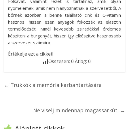
Folsavat, valamint rezet is tartalmaz, amik olyan
nyomelemek, amik nem hiányozhatnak a szervezetből. A
bőrnek azonban a benne található cink és C-vitamin
hasznos, hiszen ezen anyagok fokozzák az elasztin
termelődését. Minél kevesebb zsiradékkal érdemes
készíteni a burgonyát, hiszen így elkészítve hasznosabb
a szervezet számára.
Értékelje ezt a cikket!
Összesen:
0
Átlag:
0
←
Trükkök a memória karbantartására
Ne viselj mindennap magassarkút!
→
Ajánlott cikkek