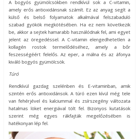
A bogyós gyümölcsökben rendkívül sok a C-vitamin,
amely erős antioxidánsnak számít. Ez az anyag segít a
külső és belső folyamatok alkalmával felszabaduló
szabad gyökök megkötésében. Ha ez nem következik
be, akkor a sejtek hamarabb használódnak fel, ami egyet
jelent az öregedéssel. A C-vitamin elengedhetetlen a
kollagén rostok termelődéséhez, amely a bőr
feszességéért felelős. Az eper, a málna és az áfonya
kiváló bogyós gyümölcsök.
Túró
Rendkívül gazdag szelénben és E-vitaminban, amik
szintén erős antioxidánsok. A túró ezen kívül még tele
van fehérjével és kalciummal és zsírszegény változata
hatalmas löket energiával tölt fel. Bizonyos kutatások
szerint még egyes rákfajták megelőzésében is
hatékonyan lép fel.