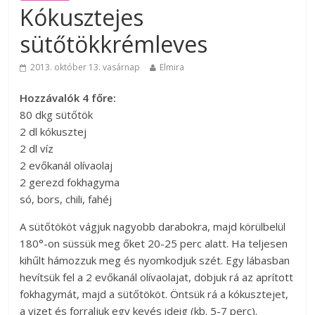
Kókusztejes
sütőtökkrémleves
2013. október 13. vasárnap
Elmira
Hozzávalók 4 főre:
80 dkg sütőtök
2 dl kókusztej
2 dl víz
2 evőkanál olívaolaj
2 gerezd fokhagyma
só, bors, chili, fahéj
A sütőtököt vágjuk nagyobb darabokra, majd körülbelül
180°-on süssük meg őket 20-25 perc alatt. Ha teljesen
kihűlt hámozzuk meg és nyomkodjuk szét. Egy lábasban
hevítsük fel a 2 evőkanál olívaolajat, dobjuk rá az aprított
fokhagymát, majd a sütőtököt. Öntsük rá a kókusztejet,
a vizet és forraljuk egy kevés ideig (kb. 5-7 perc).