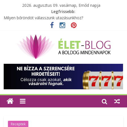
2026. augusztus 09. vasárnap, Emőd napja
Legfrissebb:
Milyen bőröndöt válasszunk utazásunkhoz?
Elérhető zöld energia mindenki számára
Tartalék ajándék, amit szívesen megtartasz magadnak
Különleges tömörfa ládák Indiából
A zöld forradalom: A mosó- és parfümtermékek környezetbarát
szempontjainak erősítése
Receptek