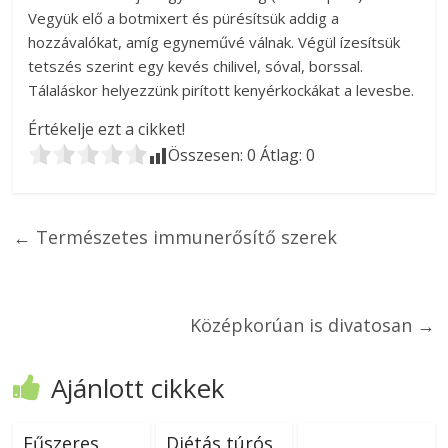
Vegyük elő a botmixert és pürésítsük addig a
hozzávalókat, amíg egyneművé válnak. Végül ízesítsük
tetszés szerint egy kevés chilivel, sóval, borssal.
Tálaláskor helyezzünk pirított kenyérkockákat a levesbe.
Értékelje ezt a cikket!
Összesen:
0
Átlag:
0
←
Természetes immunerősítő szerek
Középkorúan is divatosan
→
Ajánlott cikkek
Fűszeres
Diétás túrós