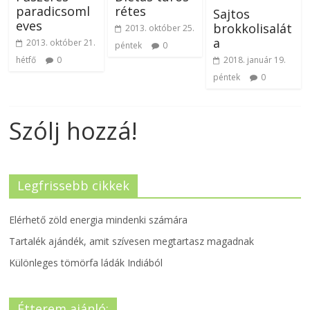
paradicsoml
rétes
Sajtos
eves
brokkolisalát
2013. október 25.
a
2013. október 21.
péntek
0
hétfő
0
2018. január 19.
péntek
0
Szólj hozzá!
Legfrissebb cikkek
Elérhető zöld energia mindenki számára
Tartalék ajándék, amit szívesen megtartasz magadnak
Különleges tömörfa ládák Indiából
Étterem ajánló: