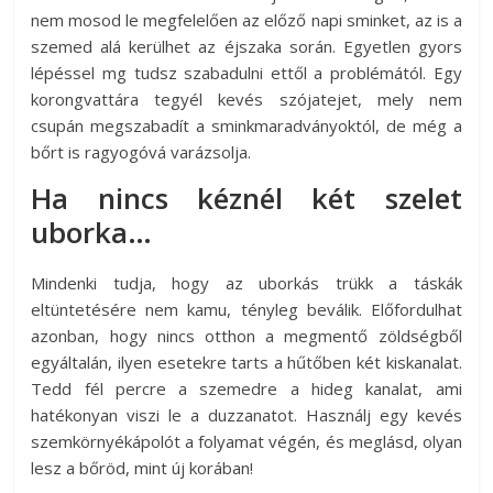
nem mosod le megfelelően az előző napi sminket, az is a
szemed alá kerülhet az éjszaka során. Egyetlen gyors
lépéssel mg tudsz szabadulni ettől a problémától. Egy
korongvattára tegyél kevés szójatejet, mely nem
csupán megszabadít a sminkmaradványoktól, de még a
bőrt is ragyogóvá varázsolja.
Ha nincs kéznél két szelet
uborka…
Mindenki tudja, hogy az uborkás trükk a táskák
eltüntetésére nem kamu, tényleg beválik. Előfordulhat
azonban, hogy nincs otthon a megmentő zöldségből
egyáltalán, ilyen esetekre tarts a hűtőben két kiskanalat.
Tedd fél percre a szemedre a hideg kanalat, ami
hatékonyan viszi le a duzzanatot. Használj egy kevés
szemkörnyékápolót a folyamat végén, és meglásd, olyan
lesz a bőröd, mint új korában!