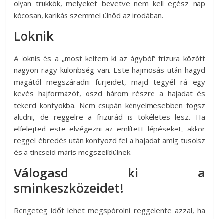
olyan trükkök, melyeket bevetve nem kell egész nap
kócosan, karikás szemmel ülnöd az irodában.
Loknik
A loknis és a „most keltem ki az ágyból” frizura között
nagyon nagy különbség van. Este hajmosás után hagyd
magától megszáradni fürjeidet, majd tegyél rá egy
kevés hajformázót, oszd három részre a hajadat és
tekerd kontyokba. Nem csupán kényelmesebben fogsz
aludni, de reggelre a frizurád is tökéletes lesz. Ha
elfelejted este elvégezni az említett lépéseket, akkor
reggel ébredés után kontyozd fel a hajadat amíg tusolsz
és a tincseid máris megszelídülnek.
Válogasd ki a
sminkeszközeidet!
Rengeteg időt lehet megspórolni reggelente azzal, ha