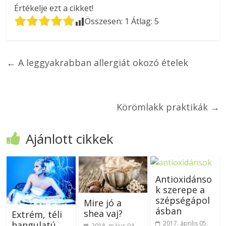
Értékelje ezt a cikket!
Összesen:
1
Átlag:
5
←
A leggyakrabban allergiát okozó ételek
Körömlakk praktikák
→
Ajánlott cikkek
Antioxidánso
k szerepe a
szépségápol
Mire jó a
ásban
shea vaj?
Extrém, téli
hangulatú
2017. április 05.
2018. május 04.