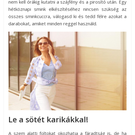
nem kell órákig kutatni a szájfény és a pirosító után. Egy
hétköznapi smink elkészítéséhez nincsen szükség az
összes sminkcuccra, válogasd ki és tedd félre azokat a
darabokat, amiket minden reggel használd.
Le a sötét karikákkal!
A szem alatti foltokat okozhatja a fáradtság is, de ha