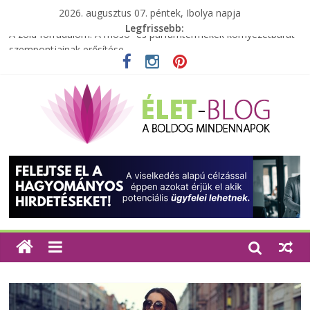
2026. augusztus 07. péntek, Ibolya napja
Legfrissebb:
A zöld forradalom: A mosó- és parfümtermékek környezetbarát
szempontjainak erősítése
Milyen bőröndöt válasszunk utazásunkhoz?
Elérhető zöld energia mindenki számára
Tartalék ajándék, amit szívesen megtartasz magadnak
Különleges tömörfa ládák Indiából