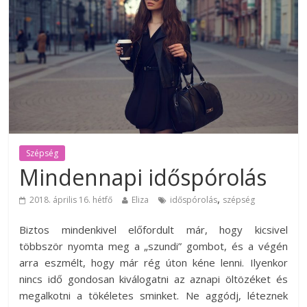
Szépség
Mindennapi időspórolás
,
2018. április 16. hétfő
Eliza
időspórolás
szépség
Biztos mindenkivel előfordult már, hogy kicsivel
többször nyomta meg a „szundi” gombot, és a végén
arra eszmélt, hogy már rég úton kéne lenni. Ilyenkor
nincs idő gondosan kiválogatni az aznapi öltözéket és
megalkotni a tökéletes sminket. Ne aggódj, léteznek