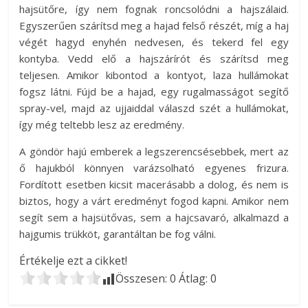
hajsütőre, így nem fognak roncsolódni a hajszálaid.
Egyszerűen szárítsd meg a hajad felső részét, míg a haj
végét hagyd enyhén nedvesen, és tekerd fel egy
kontyba. Vedd elő a hajszárírót és szárítsd meg
teljesen. Amikor kibontod a kontyot, laza hullámokat
fogsz látni. Fújd be a hajad, egy rugalmasságot segítő
spray-vel, majd az ujjaiddal válaszd szét a hullámokat,
így még teltebb lesz az eredmény.
A göndör hajú emberek a legszerencsésebbek, mert az
ő hajukból könnyen varázsolható egyenes frizura.
Fordított esetben kicsit macerásabb a dolog, és nem is
biztos, hogy a várt eredményt fogod kapni. Amikor nem
segít sem a hajsütővas, sem a hajcsavaró, alkalmazd a
hajgumis trükköt, garantáltan be fog válni.
Értékelje ezt a cikket!
Összesen:
0
Átlag:
0