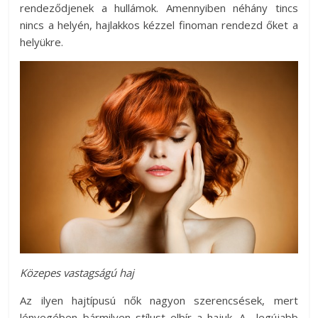
rendeződjenek a hullámok. Amennyiben néhány tincs
nincs a helyén, hajlakkos kézzel finoman rendezd őket a
helyükre.
Közepes vastagságú haj
Az ilyen hajtípusú nők nagyon szerencsések, mert
lényegében bármilyen stílust elbír a hajuk. A legújabb