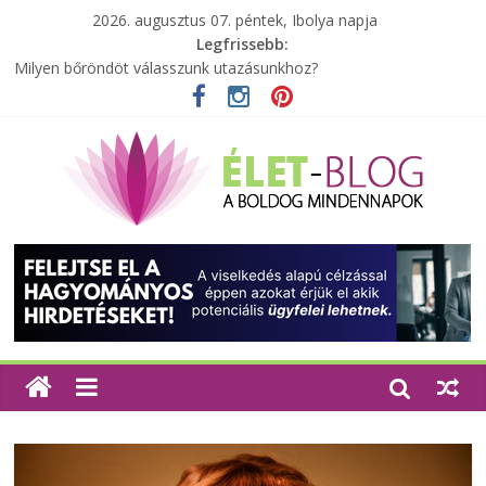
2026. augusztus 07. péntek, Ibolya napja
Legfrissebb:
Milyen bőröndöt válasszunk utazásunkhoz?
Elérhető zöld energia mindenki számára
Tartalék ajándék, amit szívesen megtartasz magadnak
Különleges tömörfa ládák Indiából
A zöld forradalom: A mosó- és parfümtermékek környezetbarát
szempontjainak erősítése