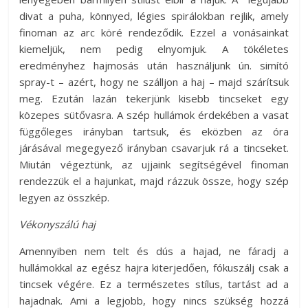
divat a puha, könnyed, légies spirálokban rejlik, amely
finoman az arc köré rendeződik. Ezzel a vonásainkat
kiemeljük, nem pedig elnyomjuk. A tökéletes
eredményhez hajmosás után használjunk ún. simító
spray-t – azért, hogy ne szálljon a haj – majd szárítsuk
meg. Ezután lazán tekerjünk kisebb tincseket egy
közepes sütővasra. A szép hullámok érdekében a vasat
függőleges irányban tartsuk, és eközben az óra
járásával megegyező irányban csavarjuk rá a tincseket.
Miután végeztünk, az ujjaink segítségével finoman
rendezzük el a hajunkat, majd rázzuk össze, hogy szép
legyen az összkép.
Vékonyszálú haj
Amennyiben nem telt és dús a hajad, ne fáradj a
hullámokkal az egész hajra kiterjedően, fókuszálj csak a
tincsek végére. Ez a természetes stílus, tartást ad a
hajadnak. Ami a legjobb, hogy nincs szükség hozzá