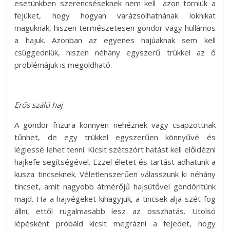
esetünkben szerencséseknek nem kell azon törniük a
fejüket, hogy hogyan varázsolhatnának loknikat
maguknak, hiszen természetesen göndör vagy hullámos
a hajuk. Azonban az egyenes hajúaknak sem kell
csüggedniük, hiszen néhány egyszerű trükkel az ő
problémájuk is megoldható.
Erős szálú haj
A göndör frizura könnyen nehéznek vagy csapzottnak
tűnhet, de egy trükkel egyszerűen könnyűvé és
légiessé lehet tenni. Kicsit szétszórt hatást kell előidézni
hajkefe segítségével. Ezzel életet és tartást adhatunk a
kusza tincseknek. Véletlenszerűen válasszunk ki néhány
tincset, amit nagyobb átmérőjű hajsütővel göndörítünk
majd. Ha a hajvégeket kihagyjuk, a tincsek alja szét fog
állni, ettől rugalmasabb lesz az összhatás. Utolsó
lépésként próbáld kicsit megrázni a fejedet, hogy