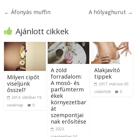
←
Áfonyás muffin
A hólyaghurut
→
Ajánlott cikkek
A zöld
Alakjavító
forradalom:
tippek
Milyen cipőt
A mosó- és
viseljünk
2017. március 30.
parfümterm
ősszel?
csütörtök
0
ékek
2014. október 19.
környezetbar
vasárnap
0
át
szempontjai
nak erősítése
2023.
szeptember 04.