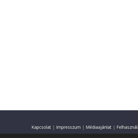
Kapcsolat
|
Impresszum
|
Médiaajánlat
|
Felhasználá
© 2018 Minden jog fenntartva.