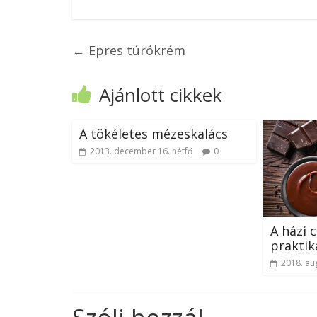
←
Epres túrókrém
Ajánlott cikkek
A tökéletes mézeskalács
2013. december 16. hétfő
0
A házi 
praktiká
2018. au