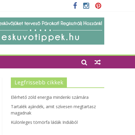
 szempontjainak erősítése
Legfrissebb cikkek
Elérhető zöld energia mindenki számára
Tartalék ajándék, amit szívesen megtartasz
magadnak
Különleges tömörfa ládák Indiából