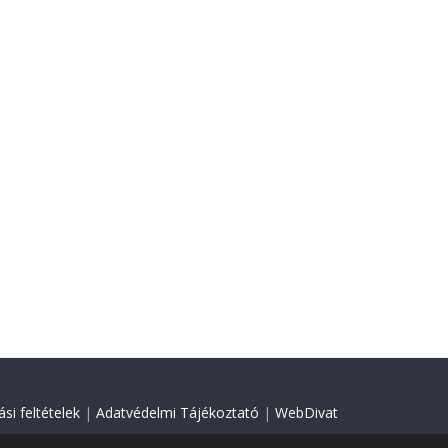
si feltételek
|
Adatvédelmi Tájékoztató
|
WebDivat