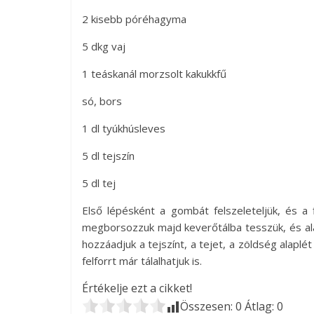
2 kisebb póréhagyma
5 dkg vaj
1 teáskanál morzsolt kakukkfű
só, bors
1 dl tyúkhúsleves
5 dl tejszín
5 dl tej
Első lépésként a gombát felszeleteljük, és a
megborsozzuk majd keverőtálba tesszük, és al
hozzáadjuk a tejszínt, a tejet, a zöldség alaplé
felforrt már tálalhatjuk is.
Értékelje ezt a cikket!
Összesen:
0
Átlag:
0