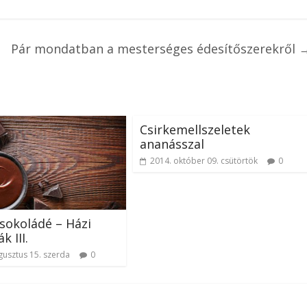
Pár mondatban a mesterséges édesítőszerekről
Csirkemellszeletek
ananásszal
2014. október 09. csütörtök
0
csokoládé – Házi
k III.
gusztus 15. szerda
0