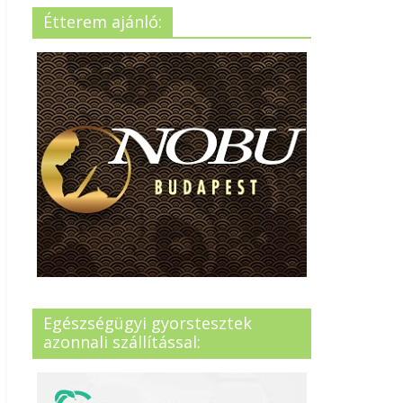
Étterem ajánló:
Egészségügyi gyorstesztek
azonnali szállítással: