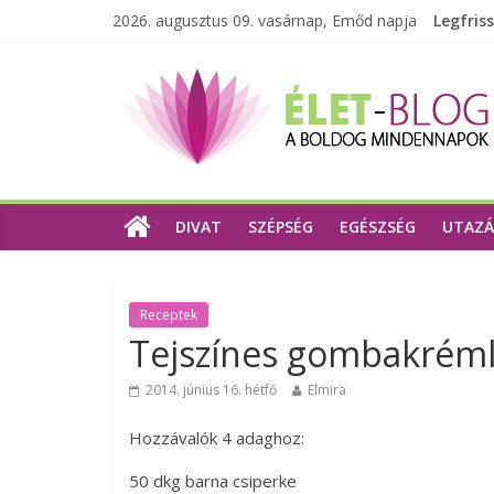
2026. augusztus 09. vasárnap, Emőd napja
Legfris
DIVAT
SZÉPSÉG
EGÉSZSÉG
UTAZÁ
Receptek
Tejszínes gombakrém
2014. június 16. hétfő
Elmira
Hozzávalók 4 adaghoz:
50 dkg barna csiperke