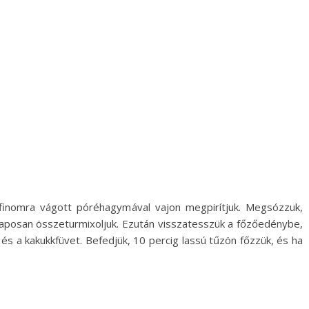
 finomra vágott póréhagymával vajon megpirítjuk. Megsózzuk,
aposan összeturmixoljuk. Ezután visszatesszük a főzőedénybe,
t és a kakukkfüvet. Befedjük, 10 percig lassú tűzön főzzük, és ha