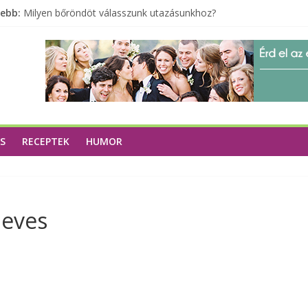
sebb:
Milyen bőröndöt válasszunk utazásunkhoz?
Elérhető zöld energia mindenki számára
Tartalék ajándék, amit szívesen megtartasz magadnak
Különleges tömörfa ládák Indiából
A zöld forradalom: A mosó- és parfümtermékek környezetbarát
S
RECEPTEK
HUMOR
leves