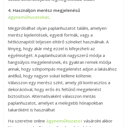
4. Használjon merész megjelenésű
ágyneműhuzatokat
.
Megpróbálhat olyan paplanhuzatot találni, amelyen
merész kijelentések, egyedi formák, vagy a
hétköznapitól teljesen eltérő színeket használnak. A
lényeg, hogy akár még ezzel is kifejezheti az
egyéniségét. A paplanhuzatok nagyszerű módja a
hangsúlyos megjelenésnek, és gyakran remek módja
annak, hogy színpompás megjelenést adjon a lakásához
anélkül, hogy nagyon sokat kellene költenie.
Válasszon egy merész színt, amely jól kontrasztos a
dekorációval, hogy erős és feltűnő megjelenést
biztosítson. Alternatívaként válasszon mintás
paplanhuzatot, amelyet a melegebb hónapokban
takaróként is használhat
Ha szeretne online
ágyneműhuzatot
vásárolni akkor