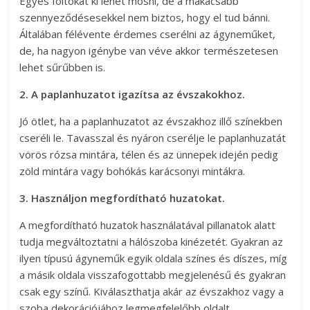
Egyes foltokat ki lehet mosni, de a makacsabb
szennyeződésesekkel nem biztos, hogy el tud bánni.
Általában félévente érdemes cserélni az ágyneműket,
de, ha nagyon igénybe van véve akkor természetesen
lehet sűrűbben is.
2. A paplanhuzatot igazítsa az évszakokhoz.
Jó ötlet, ha a paplanhuzatot az évszakhoz illő színekben
cseréli le. Tavasszal és nyáron cserélje le paplanhuzatát
vörös rózsa mintára, télen és az ünnepek idején pedig
zöld mintára vagy bohókás karácsonyi mintákra.
3. Használjon megfordítható huzatokat.
A megfordítható huzatok használatával pillanatok alatt
tudja megváltoztatni a hálószoba kinézetét. Gyakran az
ilyen típusú ágyneműk egyik oldala színes és díszes, míg
a másik oldala visszafogottabb megjelenésű és gyakran
csak egy színű. Kiválaszthatja akár az évszakhoz vagy a
szoba dekorációjához legmegfelelőbb oldalt.