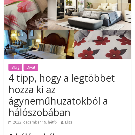
Blog
Divat
4 tipp, hogy a legtöbbet
hozza ki az
ágyneműhuzatokból a
hálószobában
2022. december 19. hétfő
Eliza