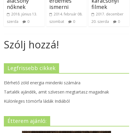
alacsony
érdemes
karácsonyi
nőknek
ismerni
filmek
2018. június 13.
2014. február 08.
2017. december
szerda
0
szombat
0
20. szerda
0
Szólj hozzá!
Legfrissebb cikkek
Elérhető zöld energia mindenki számára
Tartalék ajándék, amit szívesen megtartasz magadnak
Különleges tömörfa ládák Indiából
Étterem ajánló: