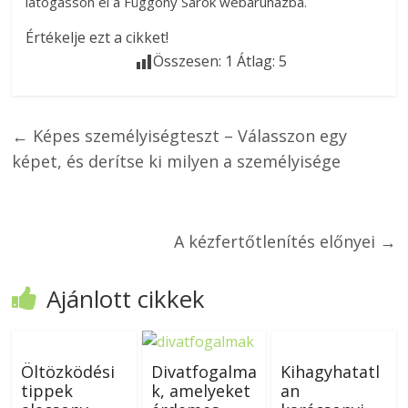
látogasson el a Függöny Sarok webáruházba.
Értékelje ezt a cikket!
Összesen:
1
Átlag:
5
←
Képes személyiségteszt – Válasszon egy
képet, és derítse ki milyen a személyisége
A kézfertőtlenítés előnyei
→
Ajánlott cikkek
Öltözködési
Divatfogalma
Kihagyhatatl
tippek
k, amelyeket
an