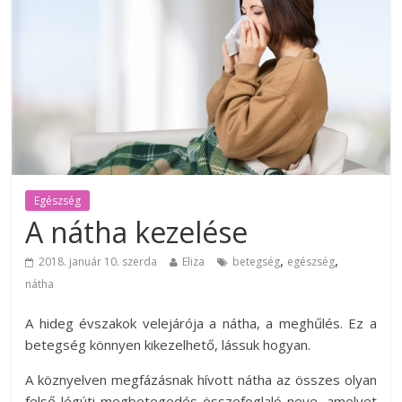
Egészség
A nátha kezelése
,
,
2018. január 10. szerda
Eliza
betegség
egészség
nátha
A hideg évszakok velejárója a nátha, a meghűlés. Ez a
betegség könnyen kikezelhető, lássuk hogyan.
A köznyelven megfázásnak hívott nátha az összes olyan
felső légúti megbetegedés összefoglaló neve, amelyet