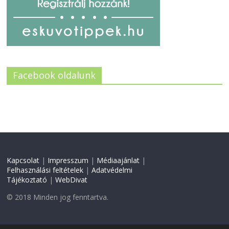
Facebook oldalunk
Kapcsolat
|
Impresszum
|
Médiaajánlat
|
Felhasználási feltételek
|
Adatvédelmi
Tájékoztató
|
WebDivat
© 2018 Minden jog fenntartva.
Weboldal készítés:
CW