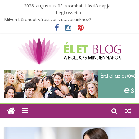
2026. augusztus 08. szombat, László napja
Legfrissebb:
Milyen bőröndöt válasszunk utazásunkhoz?
Elérhető zöld energia mindenki számára
Tartalék ajándék, amit szívesen megtartasz magadnak
Különleges tömörfa ládák Indiából
A zöld forradalom: A mosó- és parfümtermékek környezetbarát
szempontjainak erősítése