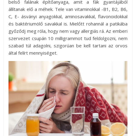
belső falának építőanyaga, amit a fák gyantájából
állítanak elő a méhek. Tele van vitaminokkal -B1, B2, B6,
C, E- ásványi anyagokkal, aminosavakkal, flavonoidokkal
és baktériumölő savakkal is. Mielőtt rohannál a patikába
győződj meg róla, hogy nem vagy allergiás rá. Az emberi
szervezet csupán 10 milligrammot tud feldolgozni, nem
szabad túl adagolni, szigorúan be kell tartani az orvos
által felírt mennyiséget.