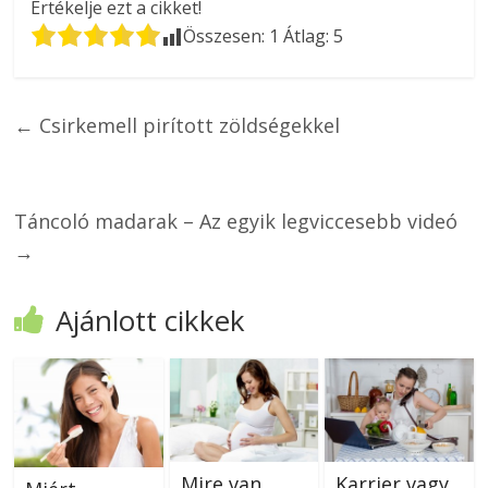
Értékelje ezt a cikket!
Összesen:
1
Átlag:
5
←
Csirkemell pirított zöldségekkel
Táncoló madarak – Az egyik legviccesebb videó
→
Ajánlott cikkek
Mire van
Karrier vagy