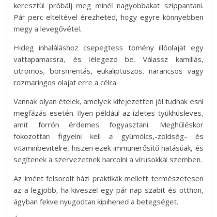
keresztül próbálj meg minél nagyobbakat szippantani.
Pár perc elteltével érezheted, hogy egyre könnyebben
megy a levegővétel.
Hideg inhaláláshoz csepegtess tömény illóolajat egy
vattapamacsra, és lélegezd be. Válassz kamillás,
citromos, borsmentás, eukaliptuszos, narancsos vagy
rozmaringos olajat erre a célra.
Vannak olyan ételek, amelyek kifejezetten jól tudnak esni
megfázás esetén. Ilyen például az ízletes tyúkhúsleves,
amit forrón érdemes fogyasztani. Meghűléskor
fokozottan figyelni kell a gyümölcs,-zöldség- és
vitaminbevitelre, hiszen ezek immunerősítő hatásúak, és
segítenek a szervezetnek harcolni a vírusokkal szemben.
Az imént felsorolt házi praktikák mellett természetesen
az a legjobb, ha kiveszel egy pár nap szabit és otthon,
ágyban fekve nyugodtan kipihened a betegséget.