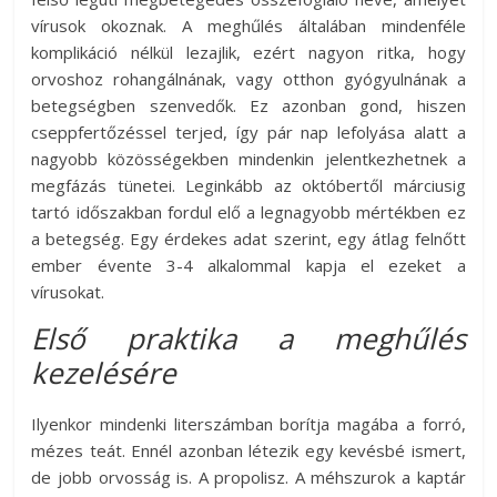
vírusok okoznak. A meghűlés általában mindenféle
komplikáció nélkül lezajlik, ezért nagyon ritka, hogy
orvoshoz rohangálnának, vagy otthon gyógyulnának a
betegségben szenvedők. Ez azonban gond, hiszen
cseppfertőzéssel terjed, így pár nap lefolyása alatt a
nagyobb közösségekben mindenkin jelentkezhetnek a
megfázás tünetei. Leginkább az októbertől márciusig
tartó időszakban fordul elő a legnagyobb mértékben ez
a betegség. Egy érdekes adat szerint, egy átlag felnőtt
ember évente 3-4 alkalommal kapja el ezeket a
vírusokat.
Első praktika a meghűlés
kezelésére
Ilyenkor mindenki literszámban borítja magába a forró,
mézes teát. Ennél azonban létezik egy kevésbé ismert,
de jobb orvosság is. A propolisz. A méhszurok a kaptár