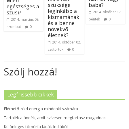
Miért
szüksége
baba?
egészséges a
leginkább a
szusi?
2014. október 17.
kismamának
péntek
0
2014. március 08.
és a benne
szombat
0
növekvő
életnek?
2014. október 02.
csütörtök
0
Szólj hozzá!
Legfrissebb cikkek
Elérhető zöld energia mindenki számára
Tartalék ajándék, amit szívesen megtartasz magadnak
Különleges tömörfa ládák Indiából