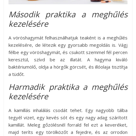
Második praktika a meghűlés
kezelésére
A vöröshagymát felhasználhatjuk teaként is a meghűlés
kezelésére, de létezik egy gyorsabb megoldás is. Vágj
félbe egy vöröshagymát, és csukott szemmel fél percen
keresztül, szívd be az illatát. A hagyma kiváló
baktériumölő, oldja a hörgők görcsét, és illóolaja tisztítja
a tüdőt.
Harmadik praktika a meghűlés
kezelésére
A kamillás inhalálás csodát tehet. Egy nagyobb tálba
tegyél vizet, egy kevés sót és egy nagy adag szárított
kamillát. Meleg gőzölésnél forrald fel ezt a keveréket,
majd teríts egy törölközőt a fejedre, és az orrodon