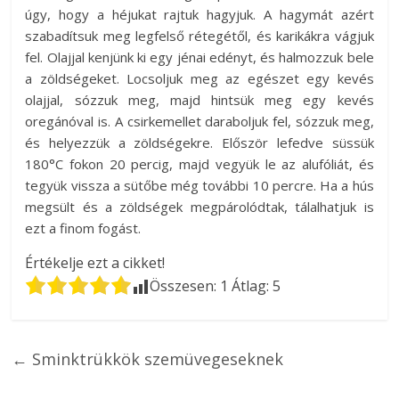
úgy, hogy a héjukat rajtuk hagyjuk. A hagymát azért
szabadítsuk meg legfelső rétegétől, és karikákra vágjuk
fel. Olajjal kenjünk ki egy jénai edényt, és halmozzuk bele
a zöldségeket. Locsoljuk meg az egészet egy kevés
olajjal, sózzuk meg, majd hintsük meg egy kevés
oregánóval is. A csirkemellet daraboljuk fel, sózzuk meg,
és helyezzük a zöldségekre. Először lefedve süssük
180°C fokon 20 percig, majd vegyük le az alufóliát, és
tegyük vissza a sütőbe még további 10 percre. Ha a hús
megsült és a zöldségek megpárolódtak, tálalhatjuk is
ezt a finom fogást.
Értékelje ezt a cikket!
Összesen:
1
Átlag:
5
←
Sminktrükkök szemüvegeseknek