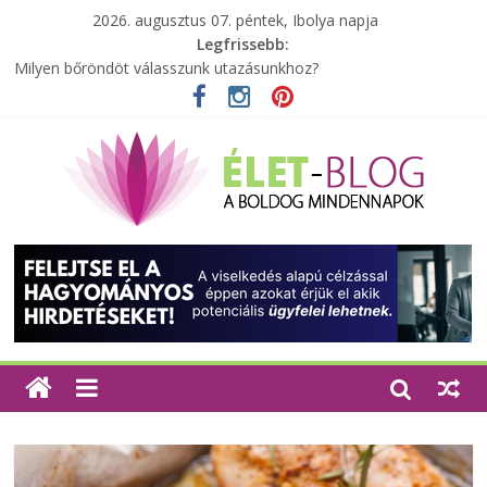
2026. augusztus 07. péntek, Ibolya napja
Legfrissebb:
Milyen bőröndöt válasszunk utazásunkhoz?
Elérhető zöld energia mindenki számára
Tartalék ajándék, amit szívesen megtartasz magadnak
Különleges tömörfa ládák Indiából
A zöld forradalom: A mosó- és parfümtermékek környezetbarát
szempontjainak erősítése