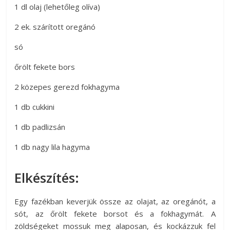
1 dl olaj (lehetőleg olíva)
2 ek. szárított oregánó
só
őrölt fekete bors
2 közepes gerezd fokhagyma
1 db cukkini
1 db padlizsán
1 db nagy lila hagyma
Elkészítés:
Egy fazékban keverjük össze az olajat, az oregánót, a
sót, az őrölt fekete borsot és a fokhagymát. A
zöldségeket mossuk meg alaposan, és kockázzuk fel