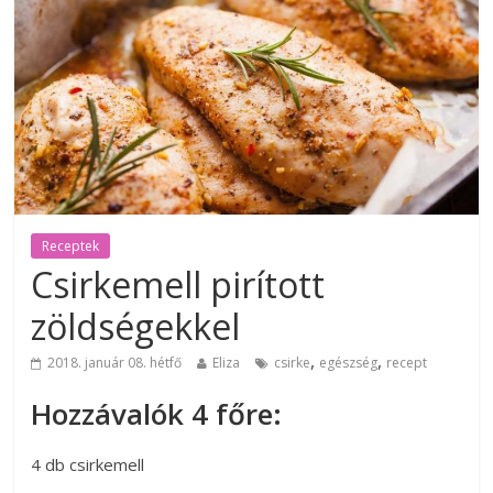
Receptek
Csirkemell pirított
zöldségekkel
,
,
2018. január 08. hétfő
Eliza
csirke
egészség
recept
Hozzávalók 4 főre:
4 db csirkemell