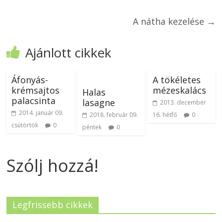
A nátha kezelése
→
Ajánlott cikkek
Áfonyás-
A tökéletes
krémsajtos
mézeskalács
Halas
palacsinta
lasagne
2013. december
2014. január 09.
2018. február 09.
16. hétfő
0
csütörtök
0
péntek
0
Szólj hozzá!
Legfrissebb cikkek