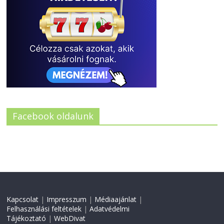
Facebook oldalunk
Kapcsolat
|
Impresszum
|
Médiaajánlat
|
Felhasználási feltételek
|
Adatvédelmi
Tájékoztató
|
WebDivat