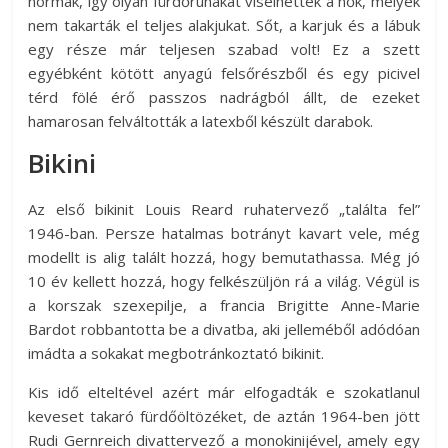
normák, így olyan fürdőruhákat viselhettek a nők, melyek
nem takarták el teljes alakjukat. Sőt, a karjuk és a lábuk
egy része már teljesen szabad volt! Ez a szett
egyébként kötött anyagú felsőrészből és egy picivel
térd fölé érő passzos nadrágból állt, de ezeket
hamarosan felváltották a latexből készült darabok.
Bikini
Az első bikinit Louis Reard ruhatervező „találta fel”
1946-ban. Persze hatalmas botrányt kavart vele, még
modellt is alig talált hozzá, hogy bemutathassa. Még jó
10 év kellett hozzá, hogy felkészüljön rá a világ. Végül is
a korszak szexepilje, a francia Brigitte Anne-Marie
Bardot robbantotta be a divatba, aki jelleméből adódóan
imádta a sokakat megbotránkoztató bikinit.
Kis idő elteltével azért már elfogadták e szokatlanul
keveset takaró fürdőöltözéket, de aztán 1964-ben jött
Rudi Gernreich divattervező a monokinijével, amely egy