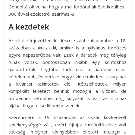
Gondoltátok volna, hogy a mai fürdőruhák őse körülbelül
300 évvel ezelőttről származik?
A kezdetek
Az első kifejezetten fürdésre szánt ruhadarabok a 18.
században alakultak ki, amikor is a nyilvános fürdőzés
egyre népszerűbbé vált. Ezek a darabok még tényleg
ruhák voltak, pontosabban inkább egy köntöshöz
hasonlítottak. Legfőbb funkciójuk a napfény elleni
védelem volt, és persze, hogy szinte mindent takarjanak
a kíváncsi tekintetek elől. Képzelhetitek, milyen
komplikált lehetett bennük mozogni a vízben, de
mindennek tetejébe még súlyokat is varrtak a ruhák
aljába, hogy fel se libbenhessenek.
Szerencsére a 19. században az úszás közkedvelt
tevékenységgé vált, ezért újfajta fürdőöltözékre volt
szükség, melyben könnyebben lehetett mozogni a