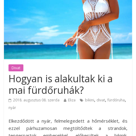
Divat
Hogyan is alakultak ki a
mai fürdőruhák?
,
,
,
2018. augusztus 08. szerda
Eliza
bikini
divat
fürdőruha
nyár
Elkezdődött a nyár, felmelegedett a hőmérséklet, és
ezzel párhuzamosan megtöltődtek a strandok,
tengerpartok emberekkel, előkerültek a bikinik.