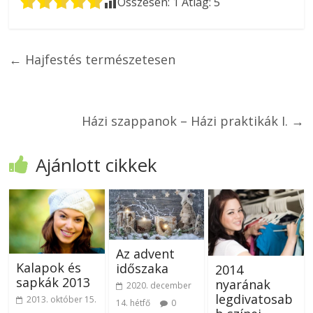
Összesen:
1
Átlag:
5
←
Hajfestés természetesen
Házi szappanok – Házi praktikák I.
→
Ajánlott cikkek
Az advent
Kalapok és
időszaka
2014
sapkák 2013
nyarának
2020. december
legdivatosab
2013. október 15.
14. hétfő
0