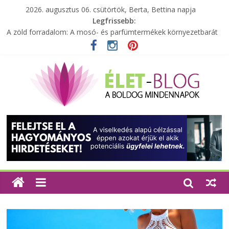
2026. augusztus 06. csütörtök, Berta, Bettina napja
Legfrissebb:
A zöld forradalom: A mosó- és parfümtermékek környezetbarát
szempontjainak erősítése
Milyen bőröndöt válasszunk utazásunkhoz?
Elérhető zöld energia mindenki számára
Tartalék ajándék, amit szívesen megtartasz magadnak
Különleges tömörfa ládák Indiából