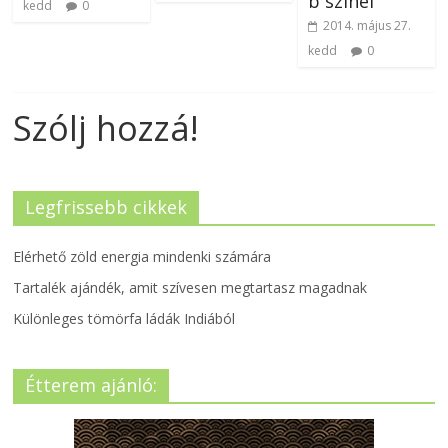
b színei
kedd
0
2014. május 27.
kedd
0
Szólj hozzá!
Legfrissebb cikkek
Elérhető zöld energia mindenki számára
Tartalék ajándék, amit szívesen megtartasz magadnak
Különleges tömörfa ládák Indiából
Étterem ajánló: