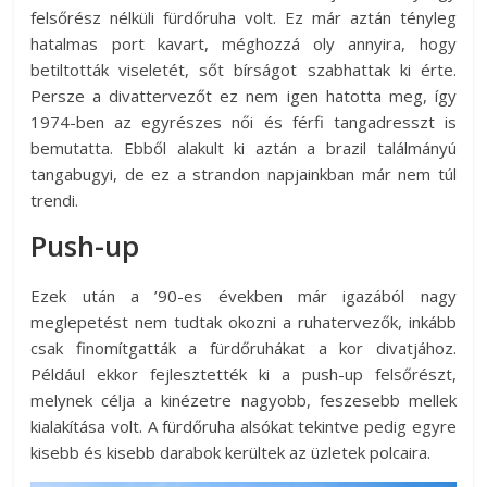
felsőrész nélküli fürdőruha volt. Ez már aztán tényleg
hatalmas port kavart, méghozzá oly annyira, hogy
betiltották viseletét, sőt bírságot szabhattak ki érte.
Persze a divattervezőt ez nem igen hatotta meg, így
1974-ben az egyrészes női és férfi tangadresszt is
bemutatta. Ebből alakult ki aztán a brazil találmányú
tangabugyi, de ez a strandon napjainkban már nem túl
trendi.
Push-up
Ezek után a ’90-es években már igazából nagy
meglepetést nem tudtak okozni a ruhatervezők, inkább
csak finomítgatták a fürdőruhákat a kor divatjához.
Például ekkor fejlesztették ki a push-up felsőrészt,
melynek célja a kinézetre nagyobb, feszesebb mellek
kialakítása volt. A fürdőruha alsókat tekintve pedig egyre
kisebb és kisebb darabok kerültek az üzletek polcaira.