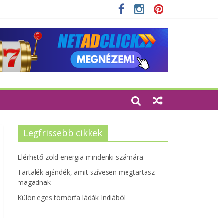
zempontjainak erősítése
Legfrissebb cikkek
Elérhető zöld energia mindenki számára
Tartalék ajándék, amit szívesen megtartasz
magadnak
Különleges tömörfa ládák Indiából