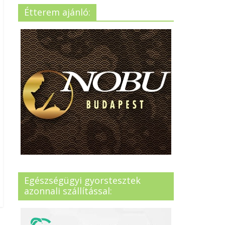
Étterem ajánló:
Egészségügyi gyorstesztek
azonnali szállítással: