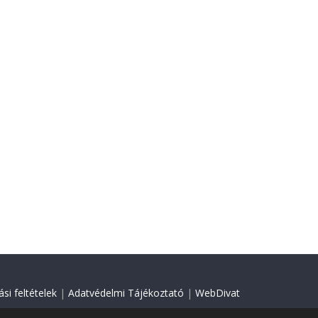
si feltételek
|
Adatvédelmi Tájékoztató
|
WebDivat