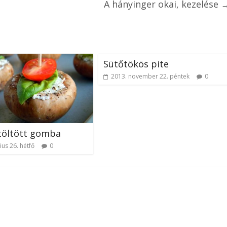
A hányinger okai, kezelése
Sütőtökös pite
2013. november 22. péntek
0
 töltött gomba
ius 26. hétfő
0