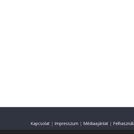
Kapcsolat
|
Impresszum
|
Médiaajánlat
|
Felhasználá
© 2018 Minden jog fenntartva.