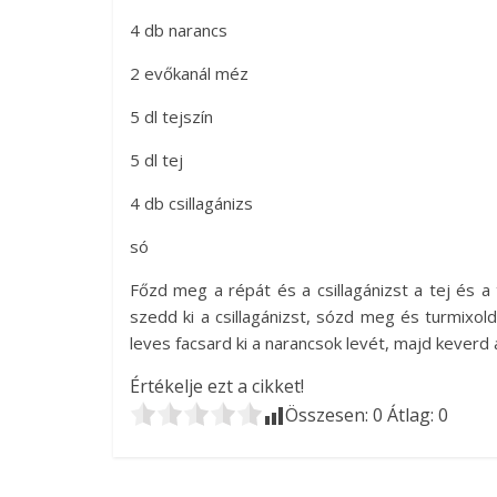
4 db narancs
2 evőkanál méz
5 dl tejszín
5 dl tej
4 db csillagánizs
só
Főzd meg a répát és a csillagánizst a tej és a
szedd ki a csillagánizst, sózd meg és turmixo
leves facsard ki a narancsok levét, majd keverd 
Értékelje ezt a cikket!
Összesen:
0
Átlag:
0