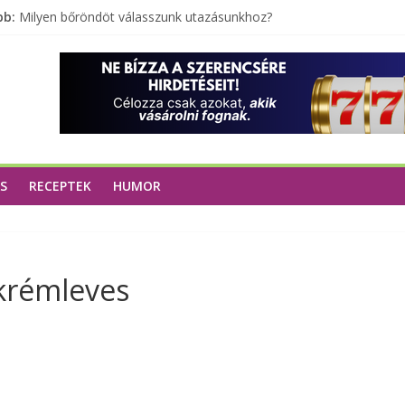
bb:
Milyen bőröndöt válasszunk utazásunkhoz?
Elérhető zöld energia mindenki számára
Tartalék ajándék, amit szívesen megtartasz magadnak
Különleges tömörfa ládák Indiából
A zöld forradalom: A mosó- és parfümtermékek környezetbarát s
S
RECEPTEK
HUMOR
krémleves