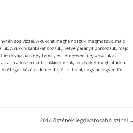
k enyhén sós vízzel. A cukkinit meghámozzuk, megmossuk, majd
ljük. A cukkini karikákat sózzuk, illetve parányit borsozzuk, majd
etően kivajazunk egy tepsit, és rétegesen megpakoljuk az
, arra rá a fűszerezett cukkini karikák, amelyeket meghintünk a
jt. A rétegek közé érdemes tejfölt is tenni, hogy ne legyen túl
2014 őszének legdivatosabb színei