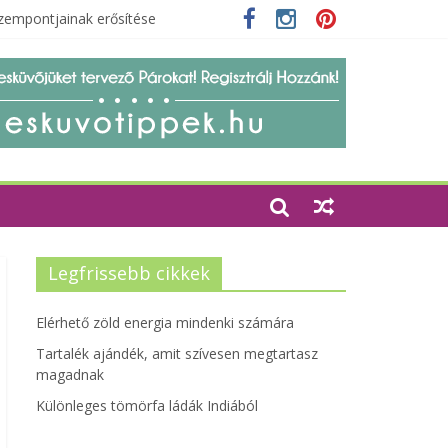
zempontjainak erősítése
Legfrissebb cikkek
Elérhető zöld energia mindenki számára
Tartalék ajándék, amit szívesen megtartasz
magadnak
Különleges tömörfa ládák Indiából