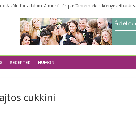
bb:
A zöld forradalom: A mosó- és parfümtermékek környezetbarát s
Milyen bőröndöt válasszunk utazásunkhoz?
Elérhető zöld energia mindenki számára
Tartalék ajándék, amit szívesen megtartasz magadnak
Különleges tömörfa ládák Indiából
S
RECEPTEK
HUMOR
ajtos cukkini