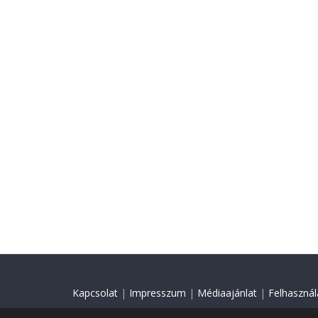
Kapcsolat
|
Impresszum
|
Médiaajánlat
|
Felhasználá
© 2018 Minden jog fenntartva.