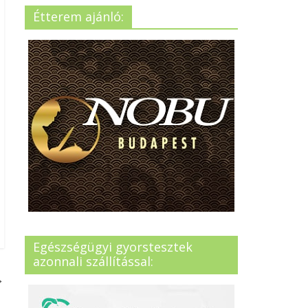
Étterem ajánló:
Egészségügyi gyorstesztek
azonnali szállítással:
→