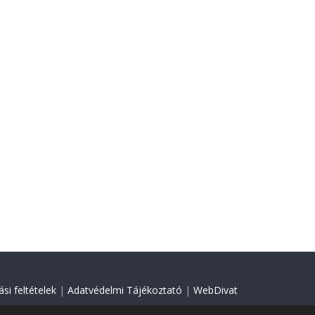
si feltételek
|
Adatvédelmi Tájékoztató
|
WebDivat