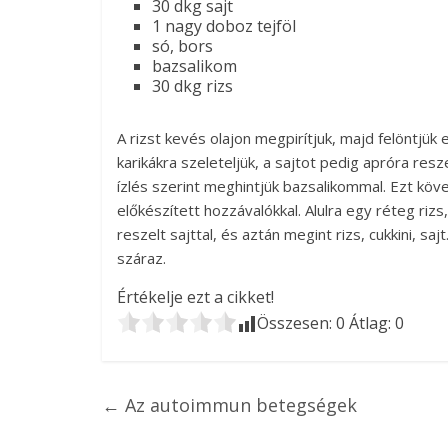
30 dkg sajt
1 nagy doboz tejföl
só, bors
bazsalikom
30 dkg rizs
A rizst kevés olajon megpirítjuk, majd felöntjü
karikákra szeleteljük, a sajtot pedig apróra resze
ízlés szerint meghintjük bazsalikommal. Ezt köv
előkészített hozzávalókkal. Alulra egy réteg rizs
reszelt sajttal, és aztán megint rizs, cukkini, sa
száraz.
Értékelje ezt a cikket!
Összesen:
0
Átlag:
0
←
Az autoimmun betegségek