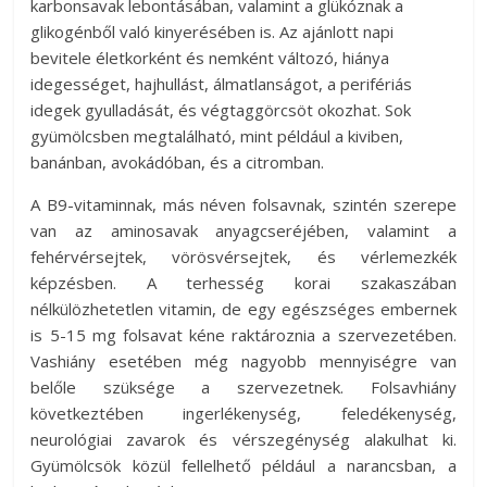
karbonsavak lebontásában, valamint a glükóznak a
glikogénből való kinyerésében is. Az ajánlott napi
bevitele életkorként és nemként változó, hiánya
idegességet, hajhullást, álmatlanságot, a perifériás
idegek gyulladását, és végtaggörcsöt okozhat. Sok
gyümölcsben megtalálható, mint például a kiviben,
banánban, avokádóban, és a citromban.
A B9-vitaminnak, más néven folsavnak, szintén szerepe
van az aminosavak anyagcseréjében, valamint a
fehérvérsejtek, vörösvérsejtek, és vérlemezkék
képzésben. A terhesség korai szakaszában
nélkülözhetetlen vitamin, de egy egészséges embernek
is 5-15 mg folsavat kéne raktároznia a szervezetében.
Vashiány esetében még nagyobb mennyiségre van
belőle szüksége a szervezetnek. Folsavhiány
következtében ingerlékenység, feledékenység,
neurológiai zavarok és vérszegénység alakulhat ki.
Gyümölcsök közül fellelhető például a narancsban, a