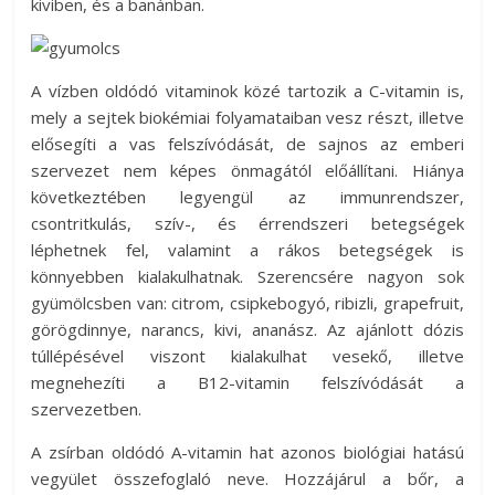
kiviben, és a banánban.
A vízben oldódó vitaminok közé tartozik a C-vitamin is,
mely a sejtek biokémiai folyamataiban vesz részt, illetve
elősegíti a vas felszívódását, de sajnos az emberi
szervezet nem képes önmagától előállítani. Hiánya
következtében legyengül az immunrendszer,
csontritkulás, szív-, és érrendszeri betegségek
léphetnek fel, valamint a rákos betegségek is
könnyebben kialakulhatnak. Szerencsére nagyon sok
gyümölcsben van: citrom, csipkebogyó, ribizli, grapefruit,
görögdinnye, narancs, kivi, ananász. Az ajánlott dózis
túllépésével viszont kialakulhat vesekő, illetve
megnehezíti a B12-vitamin felszívódását a
szervezetben.
A zsírban oldódó A-vitamin hat azonos biológiai hatású
vegyület összefoglaló neve. Hozzájárul a bőr, a