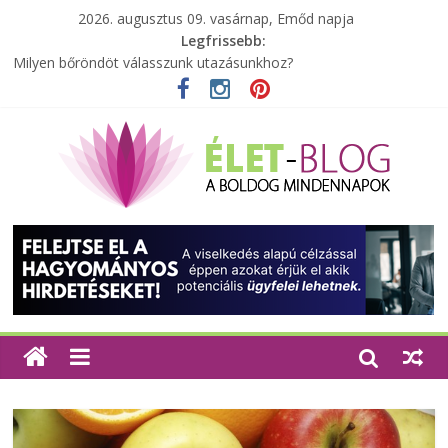
2026. augusztus 09. vasárnap, Emőd napja
Legfrissebb:
A zöld forradalom: A mosó- és parfümtermékek környezetbarát
szempontjainak erősítése
Milyen bőröndöt válasszunk utazásunkhoz?
Elérhető zöld energia mindenki számára
Tartalék ajándék, amit szívesen megtartasz magadnak
Különleges tömörfa ládák Indiából