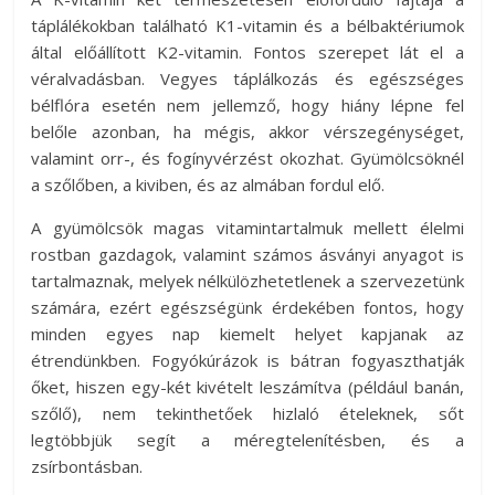
táplálékokban található K1-vitamin és a bélbaktériumok
által előállított K2-vitamin. Fontos szerepet lát el a
véralvadásban. Vegyes táplálkozás és egészséges
bélflóra esetén nem jellemző, hogy hiány lépne fel
belőle azonban, ha mégis, akkor vérszegénységet,
valamint orr-, és fogínyvérzést okozhat. Gyümölcsöknél
a szőlőben, a kiviben, és az almában fordul elő.
A gyümölcsök magas vitamintartalmuk mellett élelmi
rostban gazdagok, valamint számos ásványi anyagot is
tartalmaznak, melyek nélkülözhetetlenek a szervezetünk
számára, ezért egészségünk érdekében fontos, hogy
minden egyes nap kiemelt helyet kapjanak az
étrendünkben. Fogyókúrázok is bátran fogyaszthatják
őket, hiszen egy-két kivételt leszámítva (például banán,
szőlő), nem tekinthetőek hizlaló ételeknek, sőt
legtöbbjük segít a méregtelenítésben, és a
zsírbontásban.