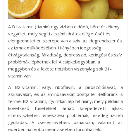
A B1-vitamin (tiamin) egy vízben oldódó, hőre érzékeny
vegyület, mely segíti a szénhidrátok elégetését és
elengedhetetlen szerepe van a szív, az idegrendszer és
az izmok működésében. Hiányában idegesség,
étvágytalanság, fáradtság, depresszió, keringési és szív
problémák léphetnek fel. A csipkebogyóban, a
meggyben és a fekete ribizliben viszonylag sok B1-
vitamin van.
A B2-vitamin, vagy riboflavin, a piroszőlősavat, a
zsírsavakat, és az aminosavakat bontja le. Bélflóránk is
termel B2-vitamint, így ritkán lép fel hiány, mely például a
következő tünetekkel járhat: kirepedezett ajkak,
szemviszketés, emésztési problémák, esetleg ízületi
gyulladás. A cseresznyében, banánban, valamint az
eperben nagyobb mennyiségben fordulhat elő.