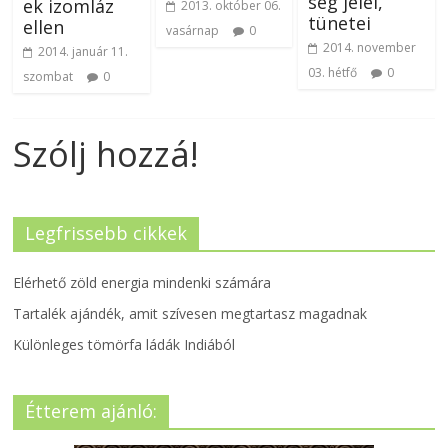
ség jelei,
ek izomláz
2013. október 06.
tünetei
ellen
vasárnap
0
2014. november
2014. január 11.
03. hétfő
0
szombat
0
Szólj hozzá!
Legfrissebb cikkek
Elérhető zöld energia mindenki számára
Tartalék ajándék, amit szívesen megtartasz magadnak
Különleges tömörfa ládák Indiából
Étterem ajánló: