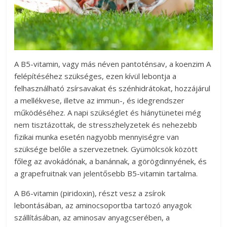
A B5-vitamin, vagy más néven pantoténsav, a koenzim A
felépítéséhez szükséges, ezen kívül lebontja a
felhasználható zsírsavakat és szénhidrátokat, hozzájárul
a mellékvese, illetve az immun-, és idegrendszer
működéséhez. A napi szükséglet és hiánytünetei még
nem tisztázottak, de stresszhelyzetek és nehezebb
fizikai munka esetén nagyobb mennyiségre van
szüksége belőle a szervezetnek. Gyümölcsök között
főleg az avokádónak, a banánnak, a görögdinnyének, és
a grapefruitnak van jelentősebb B5-vitamin tartalma.
A B6-vitamin (piridoxin), részt vesz a zsírok
lebontásában, az aminocsoportba tartozó anyagok
szállításában, az aminosav anyagcserében, a