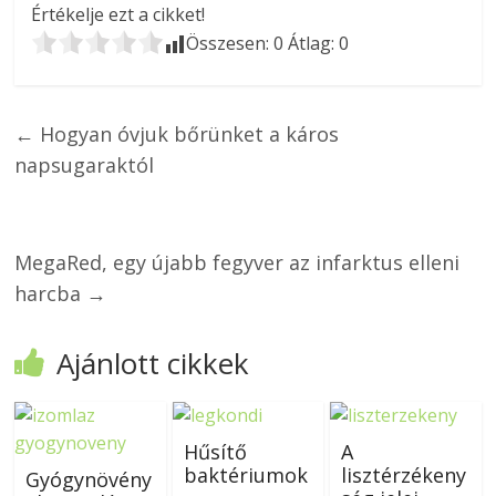
Értékelje ezt a cikket!
Összesen:
0
Átlag:
0
←
Hogyan óvjuk bőrünket a káros
napsugaraktól
MegaRed, egy újabb fegyver az infarktus elleni
harcba
→
Ajánlott cikkek
Hűsítő
A
baktériumok
lisztérzékeny
Gyógynövény