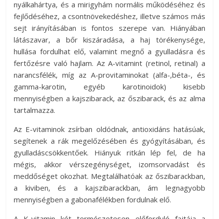
nyálkahártya, és a mirigyhám normális működéséhez és
fejlődéséhez, a csontnövekedéshez, illetve számos más
sejt irányításában is fontos szerepe van. Hiányában
látászavar, a bőr kiszáradása, a haj törékenysége,
hullása fordulhat elő, valamint megnő a gyulladásra és
fertőzésre való hajlam. Az A-vitamint (retinol, retinal) a
narancsfélék, míg az A-provitaminokat (alfa-,béta-, és
gamma-karotin, egyéb karotinoidok) kisebb
mennyiségben a kajszibarack, az őszibarack, és az alma
tartalmazza.
Az E-vitaminok zsírban oldódnak, antioxidáns hatásúak,
segítenek a rák megelőzésében és gyógyításában, és
gyulladáscsökkentőek. Hiányuk ritkán lép fel, de ha
mégis, akkor vérszegénységet, izomsorvadást és
meddőséget okozhat. Megtalálhatóak az őszibarackban,
a kiviben, és a kajszibarackban, ám legnagyobb
mennyiségben a gabonafélékben fordulnak elő.
A K-vitamin két természetesen előforduló fajtája a