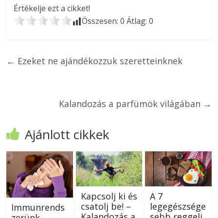
Értékelje ezt a cikket!
Összesen:
0
Átlag:
0
←
Ezeket ne ajándékozzuk szeretteinknek
Kalandozás a parfümök világában
→
Ajánlott cikkek
Kapcsolj ki és
A 7
csatolj be! –
legegészsége
Immunrends
Kalandozás a
sebb reggeli
zerünk