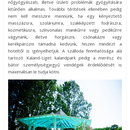
nőgyógyászati, illetve ízületi problémák gyógyítására
kitűnően alkalmas. További térítések ellenében pedig
nem kell messzire mennünk, ha egy kényeztető
masszázsra, szoláriumra, szakképzett fodrászra,
kozmetikusra, színvonalas manikűrre vagy pedikűrre
vágynánk, illetve horgászni, csónakázni vagy
kerékpározni támadna kedvünk, hiszen mindezt a
hoteltől is igényelhetjük. A szálloda fennhatósága alá
tartozó Kaland-Liget kalandpark pedig a merész és
bátor személyiségjegyű vendégek érdeklődését is
maximálisan le tudja kötni.