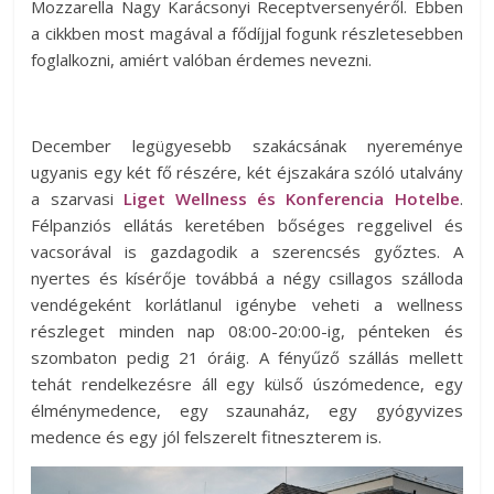
Mozzarella Nagy Karácsonyi Receptversenyéről. Ebben
a cikkben most magával a fődíjjal fogunk részletesebben
foglalkozni, amiért valóban érdemes nevezni.
December legügyesebb szakácsának nyereménye
ugyanis egy két fő részére, két éjszakára szóló utalvány
a szarvasi
Liget Wellness és Konferencia Hotelbe
.
Félpanziós ellátás keretében bőséges reggelivel és
vacsorával is gazdagodik a szerencsés győztes. A
nyertes és kísérője továbbá a négy csillagos szálloda
vendégeként korlátlanul igénybe veheti a wellness
részleget minden nap 08:00-20:00-ig, pénteken és
szombaton pedig 21 óráig. A fényűző szállás mellett
tehát rendelkezésre áll egy külső úszómedence, egy
élménymedence, egy szaunaház, egy gyógyvizes
medence és egy jól felszerelt fitneszterem is.