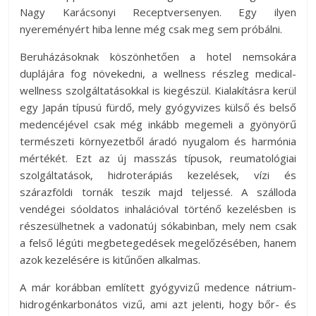
Nagy Karácsonyi Receptversenyen. Egy ilyen
nyereményért hiba lenne még csak meg sem próbálni.
Beruházásoknak köszönhetően a hotel nemsokára
duplájára fog növekedni, a wellness részleg medical-
wellness szolgáltatásokkal is kiegészül. Kialakításra kerül
egy Japán típusú fürdő, mely gyógyvizes külső és belső
medencéjével csak még inkább megemeli a gyönyörű
természeti környezetből áradó nyugalom és harmónia
mértékét. Ezt az új masszás típusok, reumatológiai
szolgáltatások, hidroterápiás kezelések, vízi és
szárazföldi tornák teszik majd teljessé. A szálloda
vendégei sóoldatos inhalációval történő kezelésben is
részesülhetnek a vadonatúj sókabinban, mely nem csak
a felső légúti megbetegedések megelőzésében, hanem
azok kezelésére is kitűnően alkalmas.
A már korábban említett gyógyvizű medence nátrium-
hidrogénkarbonátos vizű, ami azt jelenti, hogy bőr- és