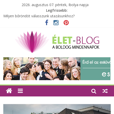
2026. augusztus 07. péntek, Ibolya napja
Legfrissebb:
Milyen bőröndöt válasszunk utazásunkhoz?
Elérhető zöld energia mindenki számára
Tartalék ajándék, amit szívesen megtartasz magadnak
Különleges tömörfa ládák Indiából
A zöld forradalom: A mosó- és parfümtermékek környezetbarát
szempontjainak erősítése