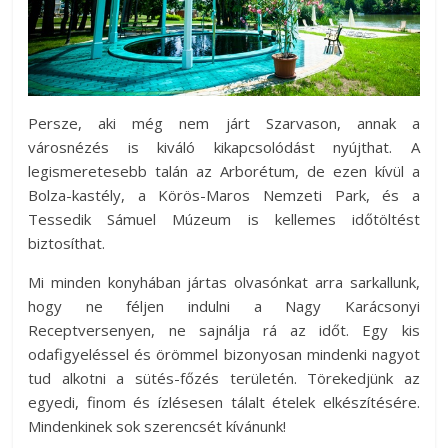
Persze, aki még nem járt Szarvason, annak a
városnézés is kiváló kikapcsolódást nyújthat. A
legismeretesebb talán az Arborétum, de ezen kívül a
Bolza-kastély, a Körös-Maros Nemzeti Park, és a
Tessedik Sámuel Múzeum is kellemes időtöltést
biztosíthat.
Mi minden konyhában jártas olvasónkat arra sarkallunk,
hogy ne féljen indulni a Nagy Karácsonyi
Receptversenyen, ne sajnálja rá az időt. Egy kis
odafigyeléssel és örömmel bizonyosan mindenki nagyot
tud alkotni a sütés-főzés területén. Törekedjünk az
egyedi, finom és ízlésesen tálalt ételek elkészítésére.
Mindenkinek sok szerencsét kívánunk!