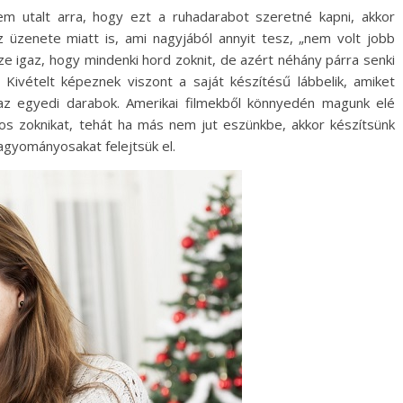
nem utalt arra, hogy ezt a ruhadarabot szeretné kapni, akkor
az üzenete miatt is, ami nagyjából annyit tesz, „nem volt jobb
sze igaz, hogy mindenki hord zoknit, de azért néhány párra senki
Kivételt képeznek viszont a saját készítésű lábbelik, amiket
e az egyedi darabok. Amerikai filmekből könnyedén magunk elé
atos zoknikat, tehát ha más nem jut eszünkbe, akkor készítsünk
agyományosakat felejtsük el.