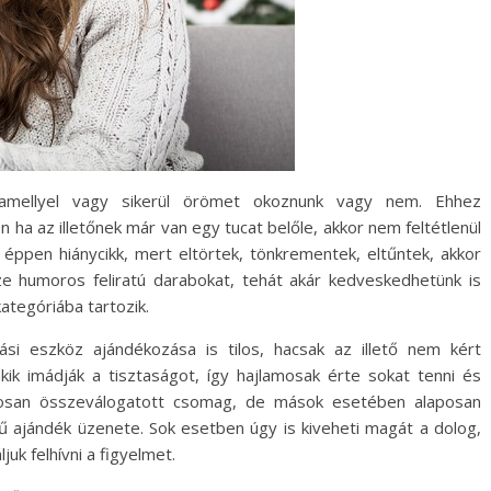
 amellyel vagy sikerül örömet okoznunk vagy nem. Ehhez
 ha az illetőnek már van egy tucat belőle, akkor nem feltétlenül
ppen hiánycikk, mert eltörtek, tönkrementek, eltűntek, akkor
ze humoros feliratú darabokat, tehát akár kedveskedhetünk is
kategóriába tartozik.
ási eszköz ajándékozása is tilos, hacsak az illető nem kért
akik imádják a tisztaságot, így hajlamosak érte sokat tenni és
dosan összeválogatott csomag, de mások esetében alaposan
gű ajándék üzenete. Sok esetben úgy is kiveheti magát a dolog,
juk felhívni a figyelmet.