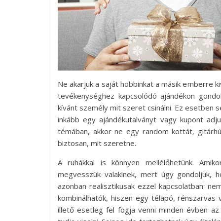
Ne akarjuk a saját hobbinkat a másik emberre 
tevékenységhez kapcsolódó ajándékon gondol
kívánt személy mit szeret csinálni. Ez esetbe
inkább egy ajándékutalványt vagy kupont adju
témában, akkor ne egy random kottát, gitárhú
biztosan, mit szeretne.
A ruhákkal is könnyen mellélőhetünk. Amikor
megvesszük valakinek, mert úgy gondoljuk, h
azonban realisztikusak ezzel kapcsolatban: ne
kombinálhatók, hiszen egy télapó, rénszarvas
illető esetleg fel fogja venni minden évben a