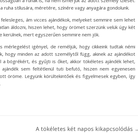
ánosságban a ruhák is, ha nem ismerjük az adott személy ízlését.
 a ruha stílusára, méretére, színére vagy anyagára gondolunk.
 a felesleges, ám vicces ajándékok, melyeket semmire sem lehet
atlan áldozni, hiszen lehet, hogy örömet szerzünk velük úgy két
e kerülnek, mert egyszerűen semmire nem jók.
 mérlegelést igényel, de reméljük, hogy cikkeink tudtak némi
k, hogy minden az adott személytől függ, akinek az ajándékot
l a bögrékért, és gyűjti is őket, akkor tökéletes ajándék lehet,
ajándék sem feltétlenül tuti befutó, hiszen nem egyenesen
tt öröme. Legyünk körültekintőek és figyelmesek egyben, így
.
A tökéletes két napos kikapcsolódás