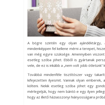
A bögre szintén egy olyan ajándéktárgy,
mindenképpen fel kellene mérni a terepet, hiszen
van még egyre szüksége. Amennyiben viszont é
esetleg szóba jöhet. Ebből is gyártanak pers
vele, de ez is inkább a „nem volt jobb ötletünk” 
Továbbá mindenféle tisztítószer vagy takarít
kifejezetten ilyesmit. Vannak olyan emberek, 
költeni. Nekik esetleg szóba jöhet egy gon
mérlegeljük, hogy nem bántó-e egy ilyen jelle
hogy az illető háziasszonyi hiányosságaira próbál