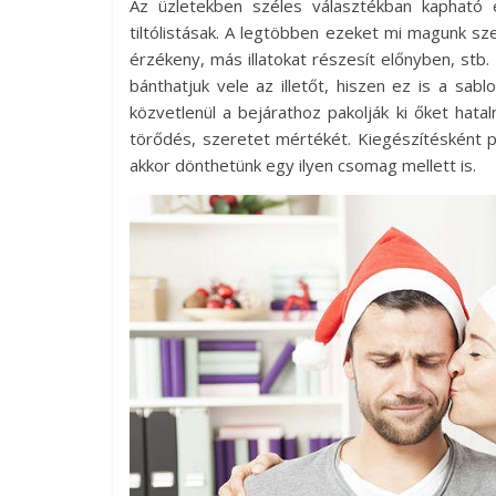
Az üzletekben széles választékban kapható 
tiltólistásak. A legtöbben ezeket mi magunk s
érzékeny, más illatokat részesít előnyben, st
bánthatjuk vele az illetőt, hiszen ez is a sa
közvetlenül a bejárathoz pakolják ki őket hata
törődés, szeretet mértékét. Kiegészítésként p
akkor dönthetünk egy ilyen csomag mellett is.