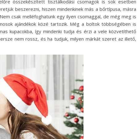
előre összekészített tisztálkodási csomagok is sok esetben
zeretjük beszerezni, hiszen mindenkinek más a bőrtípusa, másra
b. Nem csak melléfoghatunk egy ilyen csomaggal, de még meg is
blonosok ajándékok közé tartozik. Még a boltok többségében is
lmas kupacokba, így mindenki tudja és érzi a vele közvetíthető
ersze nem rossz, és ha tudjuk, milyen márkát szeret az illető,