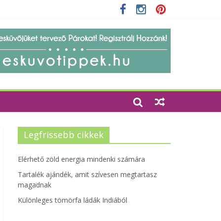
zetbarát szempontjainak erősítése
Legfrissebb cikkek
Elérhető zöld energia mindenki számára
Tartalék ajándék, amit szívesen megtartasz
magadnak
Különleges tömörfa ládák Indiából