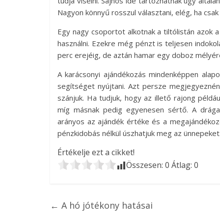
tudja viselni. Sajnos ide tartozhatnak úgy által
Nagyon könnyű rosszul választani, elég, ha csak
Egy nagy csoportot alkotnak a tiltólistán azok
használni. Ezekre még pénzt is teljesen indokol
perc erejéig, de aztán hamar egy doboz mélyér
A karácsonyi ajándékozás mindenképpen alapos
segítséget nyújtani. Azt persze megjegyeznén
szánjuk. Ha tudjuk, hogy az illető rajong példáu
míg másnak pedig egyenesen sértő. A drága 
arányos az ajándék értéke és a megajándékozo
pénzkidobás nélkül úszhatjuk meg az ünnepeket
Értékelje ezt a cikket!
Összesen:
0
Átlag:
0
←
A hó jótékony hatásai