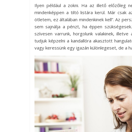
Ilyen például a zokni. Ha az illető előzőleg 
mindenképpen a tiltó listára kerül. Már csak 
ötletem, ez általában mindenkinek kell”. Az per
sem sajnálja a pénzt, ha éppen szükségesek. 
szívesen varrunk, horgolunk valakinek, illetv
tudjuk képzelni a kandallóra akasztott hangul
vagy keressünk egy igazán különlegeset, de a h