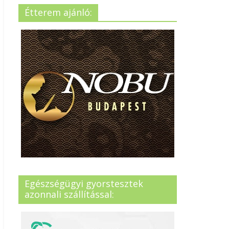
Étterem ajánló:
Egészségügyi gyorstesztek
azonnali szállítással: