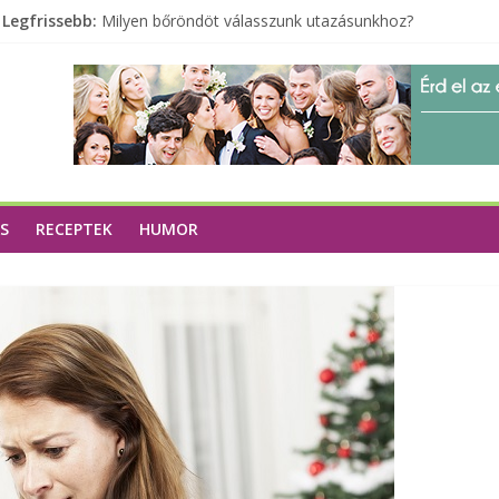
Legfrissebb:
Milyen bőröndöt válasszunk utazásunkhoz?
Elérhető zöld energia mindenki számára
Tartalék ajándék, amit szívesen megtartasz magadnak
Különleges tömörfa ládák Indiából
A zöld forradalom: A mosó- és parfümtermékek környe
S
RECEPTEK
HUMOR