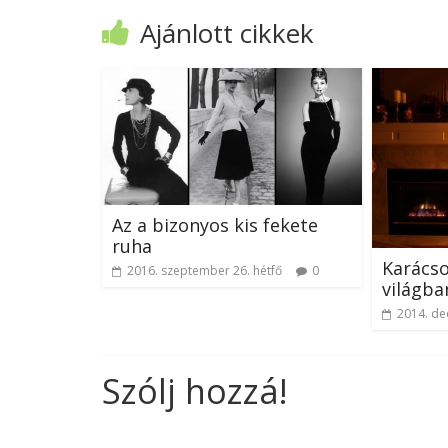
Ajánlott cikkek
Az a bizonyos kis fekete
ruha
Karácso
2016. szeptember 26. hétfő
0
világba
2014. de
Szólj hozzá!