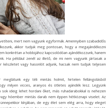
kivetíteni, mert nem vagyunk egyformák. Amennyiben szabadidős
kozunk, akkor tudjuk meg pontosan, hogy a megajándékozni
n sem konkrétan a hobbijához kapcsolódóan ajándékozzunk, hanem
nk. Ha például zenél az illető, de mi nem vagyunk jártasak a
r készletet vagy hasonlót adjunk, hacsak nem tudjuk teljesen
 meglátunk egy téli mintás holmit, hirtelen fellángolásból
ogy milyen vicces, aranyos és ötletes ajándék lesz. Legyünk
m sok ideig lehet hordani őket, más ruhadarabokkal is nehezen
 vagy hóember mintás darab nem éppen hétköznapi viselet. Az
z ünnepekkor kínjában, de egy élet sem elég arra, hogy eleget