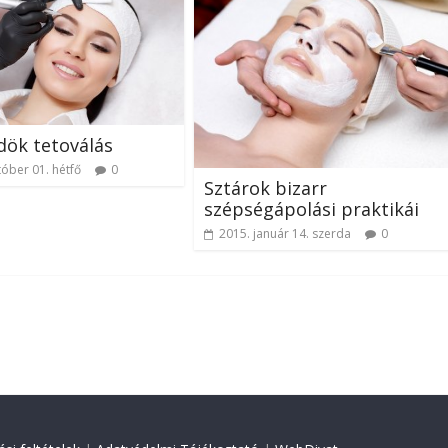
ök tetoválás
tóber 01. hétfő
0
Sztárok bizarr
szépségápolási praktikái
2015. január 14. szerda
0