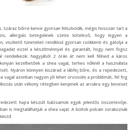
s. Száraz bőrre kenve gyorsan felszívódik, mégis hosszan tart a
rös, allergiás betegeknek szinte kötelező, hogy legyen a
n, viszkető tüneteket rendkívül gyorsan csökkenti és gátolja a
magadat ezzel a készítménnyel és garantált, hogy nem fogsz
al rendelkezik. Nagyjából 2 órán át nem kell félned a káros
ékonyan kezelhetőek a shea vajjal, terhes nőknél a használata
sét. Nyáron könnyen kiszárad a lábfej bőre, és a repedezett,
vajjal azonban nagyon jól lehet orvosolni a problémát, fel fog
válkozás után vékony rétegben kenjenek az arcukra egy keveset
öredezett hajra készült balzsamok egyik jelentős összetevője.
an is megtalálhatjuk a shea vajat. A boltok polcain sorakoznak
laszd.