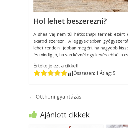
Hol lehet beszerezni?
A shea vaj nem túl hétköznapi termék ezért 
akarod szerezni. A leggyakrabban gyógyszertár
lehet rendelni. Jobban megéri, ha nagyobb kis
és mindig jó, ha van kéznél egy kevés ebből a c
Értékelje ezt a cikket!
Összesen:
1
Átlag:
5
←
Otthoni gyantázás
Ajánlott cikkek