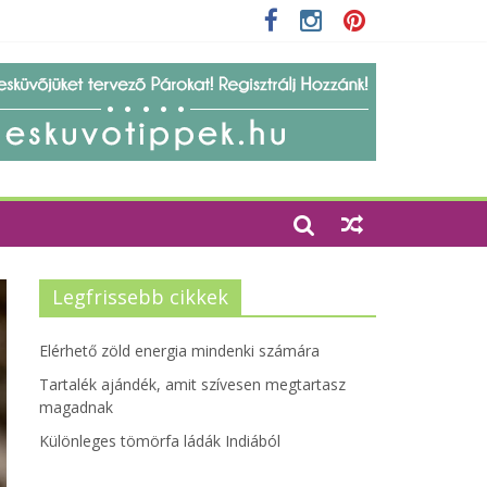
zetbarát szempontjainak erősítése
Legfrissebb cikkek
Elérhető zöld energia mindenki számára
Tartalék ajándék, amit szívesen megtartasz
magadnak
Különleges tömörfa ládák Indiából