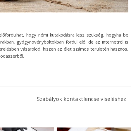
előfordulhat, hogy némi kutakodásra lesz szükség, hogyha be
akban, gyógynövényboltokban fordul elő, de az internetről is
zerelésben vásárolod, hiszen az élet számos területén hasznos,
sodaszerből.
Szabályok kontaktlencse viseléshez