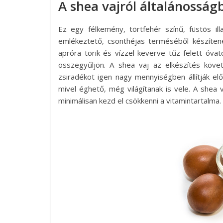
A shea vajról általánosság
Ez egy félkemény, törtfehér színű, füstös ill
emlékeztető, csonthéjas terméséből készíten
apróra törik és vízzel keverve tűz felett óvat
összegyűljön. A shea vaj az elkészítés köve
zsiradékot igen nagy mennyiségben állítják elő
mivel éghető, még világítanak is vele. A shea v
minimálisan kezd el csökkenni a vitamintartalma.