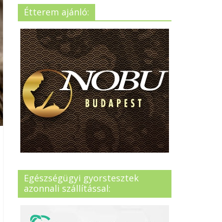
Étterem ajánló:
Egészségügyi gyorstesztek
azonnali szállítással: