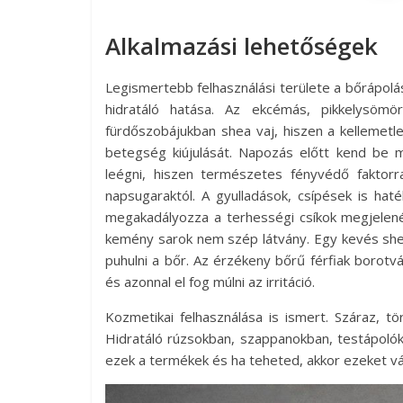
Alkalmazási lehetőségek
Legismertebb felhasználási területe a bőrápolá
hidratáló hatása. Az ekcémás, pikkelysömö
fürdőszobájukban shea vaj, hiszen a kellemetle
betegség kiújulását. Napozás előtt kend be 
leégni, hiszen természetes fényvédő faktorr
napsugaraktól. A gyulladások, csípések is hat
megakadályozza a terhességi csíkok megjelené
kemény sarok nem szép látvány. Egy kevés shea 
puhulni a bőr. Az érzékeny bőrű férfiak borot
és azonnal el fog múlni az irritáció.
Kozmetikai felhasználása is ismert. Száraz, t
Hidratáló rúzsokban, szappanokban, testápolókb
ezek a termékek és ha teheted, akkor ezeket vá