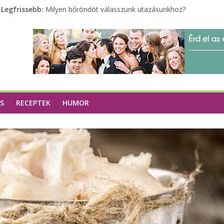
Legfrissebb:
Milyen bőröndöt válasszunk utazásunkhoz?
Elérhető zöld energia mindenki számára
Tartalék ajándék, amit szívesen megtartasz magadnak
Különleges tömörfa ládák Indiából
A zöld forradalom: A mosó- és parfümtermékek környe
S
RECEPTEK
HUMOR