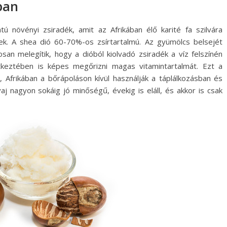
ban
atú növényi zsiradék, amit az Afrikában élő karité fa szilvára
ek. A shea dió 60-70%-os zsírtartalmú. Az gyümölcs belsejét
osan melegítik, hogy a dióból kiolvadó zsiradék a víz felszínén
tkeztében is képes megőrizni magas vitamintartalmát. Ezt a
, Afrikában a bőrápoláson kívül használják a táplálkozásban és
aj nagyon sokáig jó minőségű, évekig is eláll, és akkor is csak