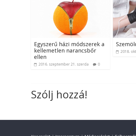
Egyszerű házi módszerek a
Szemöld
kellemetlen narancsbőr
2018. ok
ellen
2016. szeptember 21. szerda
0
Szólj hozzá!