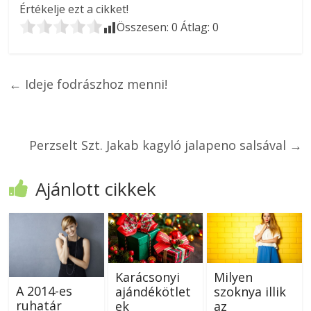
Értékelje ezt a cikket!
Összesen:
0
Átlag:
0
←
Ideje fodrászhoz menni!
Perzselt Szt. Jakab kagyló jalapeno salsával
→
Ajánlott cikkek
Karácsonyi
Milyen
A 2014-es
ajándékötlet
szoknya illik
ruhatár
ek
az