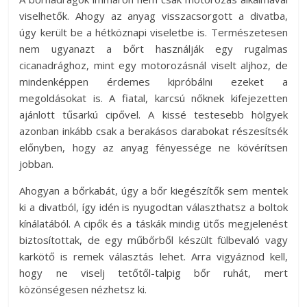
viselhetők. Ahogy az anyag visszacsorgott a divatba,
úgy került be a hétköznapi viseletbe is. Természetesen
nem ugyanazt a bőrt használják egy rugalmas
cicanadrághoz, mint egy motorozásnál viselt aljhoz, de
mindenképpen érdemes kipróbálni ezeket a
megoldásokat is. A fiatal, karcsú nőknek kifejezetten
ajánlott tűsarkú cipővel. A kissé testesebb hölgyek
azonban inkább csak a berakásos darabokat részesítsék
előnyben, hogy az anyag fényessége ne kövérítsen
jobban.
Ahogyan a bőrkabát, úgy a bőr kiegészítők sem mentek
ki a divatból, így idén is nyugodtan választhatsz a boltok
kínálatából. A cipők és a táskák mindig ütős megjelenést
biztosítottak, de egy műbőrből készült fülbevaló vagy
karkötő is remek választás lehet. Arra vigyáznod kell,
hogy ne viselj tetőtől-talpig bőr ruhát, mert
közönségesen nézhetsz ki.