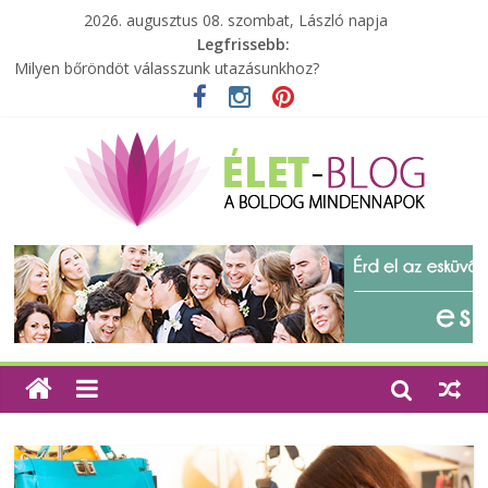
2026. augusztus 08. szombat, László napja
Legfrissebb:
Milyen bőröndöt válasszunk utazásunkhoz?
Elérhető zöld energia mindenki számára
Tartalék ajándék, amit szívesen megtartasz magadnak
Különleges tömörfa ládák Indiából
A zöld forradalom: A mosó- és parfümtermékek környezetbarát
szempontjainak erősítése