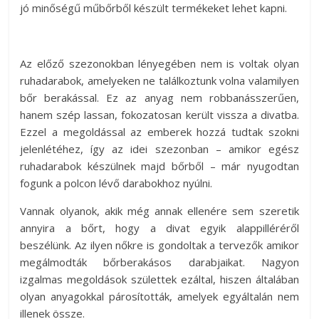
jó minőségű műbőrből készült termékeket lehet kapni.
Az előző szezonokban lényegében nem is voltak olyan
ruhadarabok, amelyeken ne találkoztunk volna valamilyen
bőr berakással. Ez az anyag nem robbanásszerűen,
hanem szép lassan, fokozatosan került vissza a divatba.
Ezzel a megoldással az emberek hozzá tudtak szokni
jelenlétéhez, így az idei szezonban – amikor egész
ruhadarabok készülnek majd bőrből – már nyugodtan
fogunk a polcon lévő darabokhoz nyúlni.
Vannak olyanok, akik még annak ellenére sem szeretik
annyira a bőrt, hogy a divat egyik alappilléréről
beszélünk. Az ilyen nőkre is gondoltak a tervezők amikor
megálmodták bőrberakásos darabjaikat. Nagyon
izgalmas megoldások születtek ezáltal, hiszen általában
olyan anyagokkal párosították, amelyek egyáltalán nem
illenek össze.