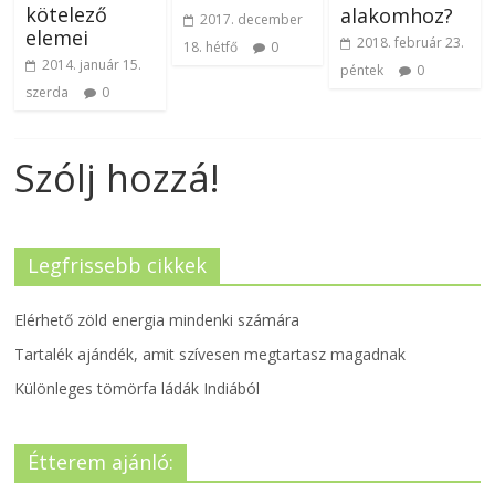
kötelező
alakomhoz?
2017. december
elemei
2018. február 23.
18. hétfő
0
2014. január 15.
péntek
0
szerda
0
Szólj hozzá!
Legfrissebb cikkek
Elérhető zöld energia mindenki számára
Tartalék ajándék, amit szívesen megtartasz magadnak
Különleges tömörfa ládák Indiából
Étterem ajánló: