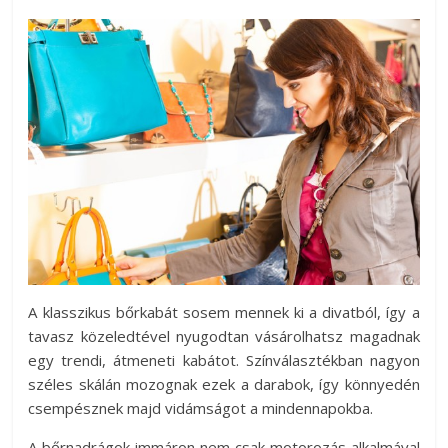
A klasszikus bőrkabát sosem mennek ki a divatból, így a
tavasz közeledtével nyugodtan vásárolhatsz magadnak
egy trendi, átmeneti kabátot. Színválasztékban nagyon
széles skálán mozognak ezek a darabok, így könnyedén
csempésznek majd vidámságot a mindennapokba.
A bőrnadrágok immáron nem csak motorozás alkalmával