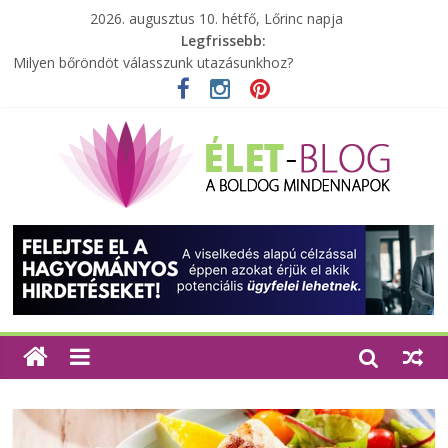
2026. augusztus 10. hétfő, Lőrinc napja
Legfrissebb:
Milyen bőröndöt válasszunk utazásunkhoz?
Elérhető zöld energia mindenki számára
Tartalék ajándék, amit szívesen megtartasz magadnak
Különleges tömörfa ládák Indiából
A zöld forradalom: A mosó- és parfümtermékek környezetbarát
szempontjainak erősítése