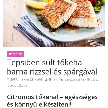
Receptek
Tepsiben sült tőkehal
barna rizzsel és spárgával
,
2017. március 28. kedd
Elmira
egészséges táplálkozás
,
recept
tőkehal
Citromos tőkehal – egészséges
és könnyű elkészíteni!