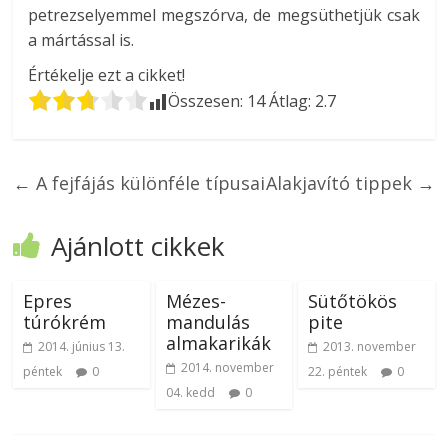
petrezselyemmel megszórva, de megsüthetjük csak
a mártással is.
Értékelje ezt a cikket!
Összesen:
14
Átlag:
2.7
←
A fejfájás különféle típusai
Alakjavító tippek
→
Ajánlott cikkek
Epres
Mézes-
Sütőtökös
túrókrém
mandulás
pite
almakarikák
2014. június 13.
2013. november
2014. november
péntek
0
22. péntek
0
04. kedd
0