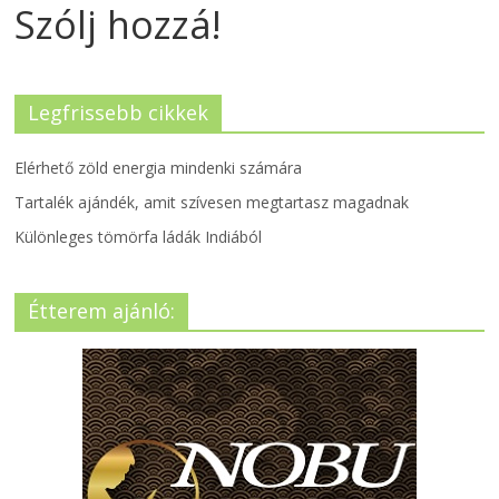
Szólj hozzá!
Legfrissebb cikkek
Elérhető zöld energia mindenki számára
Tartalék ajándék, amit szívesen megtartasz magadnak
Különleges tömörfa ládák Indiából
Étterem ajánló: