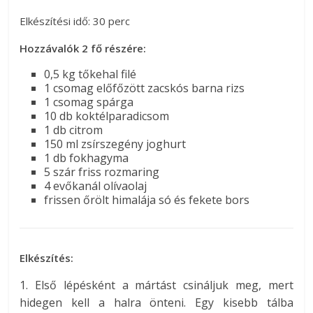
Elkészítési idő: 30 perc
Hozzávalók 2 fő részére:
0,5 kg tőkehal filé
1 csomag előfőzött zacskós barna rizs
1 csomag spárga
10 db koktélparadicsom
1 db citrom
150 ml zsírszegény joghurt
1 db fokhagyma
5 szár friss rozmaring
4 evőkanál olívaolaj
frissen őrölt himalája só és fekete bors
Elkészítés:
1. Első lépésként a mártást csináljuk meg, mert
hidegen kell a halra önteni. Egy kisebb tálba