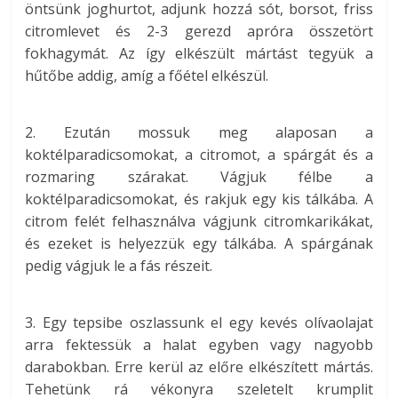
öntsünk joghurtot, adjunk hozzá sót, borsot, friss
citromlevet és 2-3 gerezd apróra összetört
fokhagymát. Az így elkészült mártást tegyük a
hűtőbe addig, amíg a főétel elkészül.
2. Ezután mossuk meg alaposan a
koktélparadicsomokat, a citromot, a spárgát és a
rozmaring szárakat. Vágjuk félbe a
koktélparadicsomokat, és rakjuk egy kis tálkába. A
citrom felét felhasználva vágjunk citromkarikákat,
és ezeket is helyezzük egy tálkába. A spárgának
pedig vágjuk le a fás részeit.
3. Egy tepsibe oszlassunk el egy kevés olívaolajat
arra fektessük a halat egyben vagy nagyobb
darabokban. Erre kerül az előre elkészített mártás.
Tehetünk rá vékonyra szeletelt krumplit