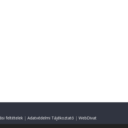
si feltételek
|
Adatvédelmi Tájékoztató
|
WebDivat