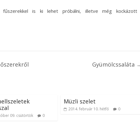
fűszerekkel is ki lehet próbálni, illetve még kockázott
őszerekről
Gyümölcssaláta
ellszeletek
Müzli szelet
zal
2014. február 10. hétfő
0
tóber 09. csütörtök
0