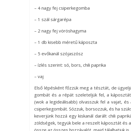
– 4 nagy fej csiperkegomba
– 1 szál sárgarépa
– 2 nagy fej vöröshagyma
– 1 db kisebb méretű káposzta
– 5 evőkanál szójaszósz
– ízlés szerint: só, bors, chili paprika
– vaj
Első lépésként főzzük meg a tésztát, de ügyelj
gombát és a répát szeleteljük fel, a káposztá
(wok a legideálisabb) olvasszuk fel a vajat, 
csiperkegombát. Sózzuk, borsozzuk, és ha szükség
keverjünk hozzá egy kiskanál darált chili paprik
zöldségek, tegyük bele a reszelt káposztát és a
össze az összes hozzávalót, majd tálalhatjuk is