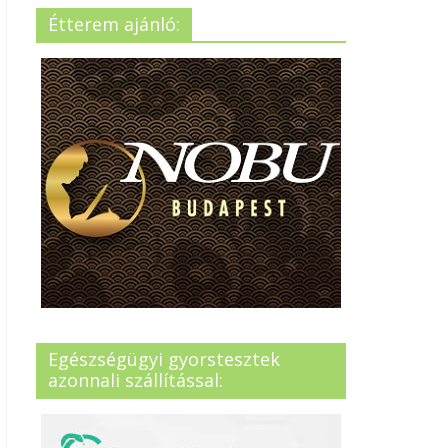
Étterem ajánló:
Egészségügyi gyorstesztek
azonnali szállítással: