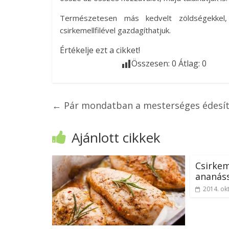
Természetesen más kedvelt zöldségekkel, 
csirkemellfilével gazdagíthatjuk.
Értékelje ezt a cikket!
Összesen:
0
Átlag:
0
←
Pár mondatban a mesterséges édesít
Ajánlott cikkek
Csirkem
ananáss
2014. ok