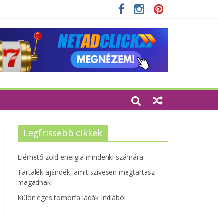
 szempontjainak erősítése
Legfrissebb cikkek
Elérhető zöld energia mindenki számára
Tartalék ajándék, amit szívesen megtartasz
magadnak
Különleges tömörfa ládák Indiából