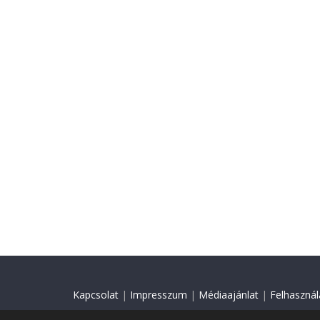
Kapcsolat
|
Impresszum
|
Médiaajánlat
|
Felhasználá
© 2018 Minden jog fenntartva.