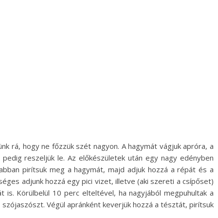
ünk rá, hogy ne főzzük szét nagyon. A hagymát vágjuk apróra, a
t pedig reszeljük le. Az előkészületek után egy nagy edényben
és abban pirítsuk meg a hagymát, majd adjuk hozzá a répát és a
es adjunk hozzá egy pici vizet, illetve (aki szereti a csípőset)
át is. Körülbelül 10 perc elteltével, ha nagyjából megpuhultak a
 szójaszószt. Végül apránként keverjük hozzá a tésztát, pirítsuk
.