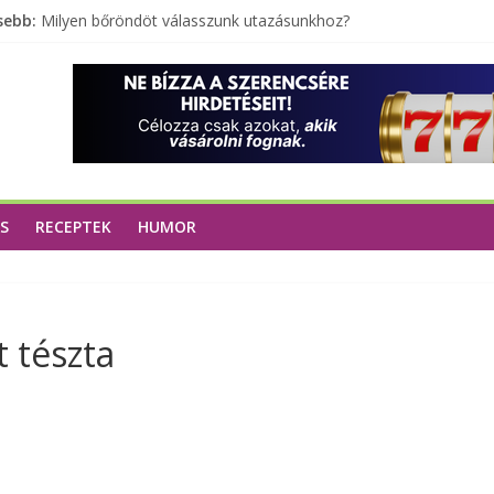
sebb:
Milyen bőröndöt válasszunk utazásunkhoz?
Elérhető zöld energia mindenki számára
Tartalék ajándék, amit szívesen megtartasz magadnak
Különleges tömörfa ládák Indiából
A zöld forradalom: A mosó- és parfümtermékek környezetbarát
S
RECEPTEK
HUMOR
t tészta