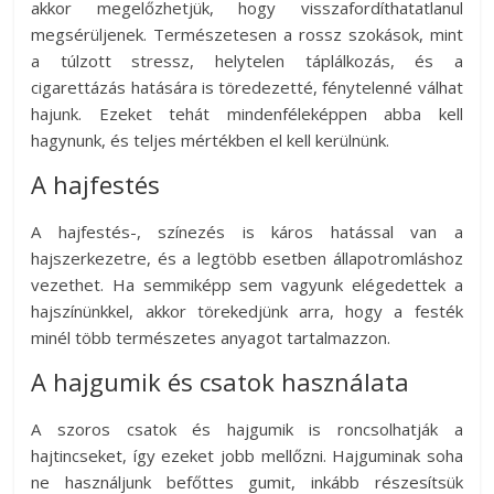
akkor megelőzhetjük, hogy visszafordíthatatlanul
megsérüljenek. Természetesen a rossz szokások, mint
a túlzott stressz, helytelen táplálkozás, és a
cigarettázás hatására is töredezetté, fénytelenné válhat
hajunk. Ezeket tehát mindenféleképpen abba kell
hagynunk, és teljes mértékben el kell kerülnünk.
A hajfestés
A hajfestés-, színezés is káros hatással van a
hajszerkezetre, és a legtöbb esetben állapotromláshoz
vezethet. Ha semmiképp sem vagyunk elégedettek a
hajszínünkkel, akkor törekedjünk arra, hogy a festék
minél több természetes anyagot tartalmazzon.
A hajgumik és csatok használata
A szoros csatok és hajgumik is roncsolhatják a
hajtincseket, így ezeket jobb mellőzni. Hajguminak soha
ne használjunk befőttes gumit, inkább részesítsük