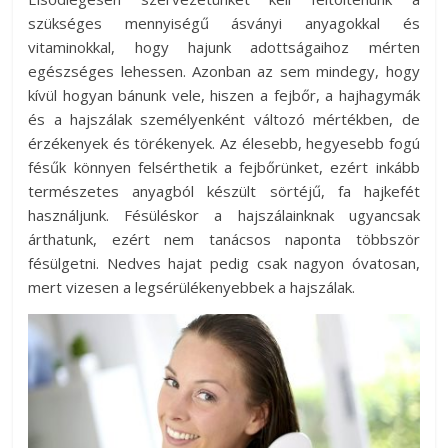
szükséges mennyiségű ásványi anyagokkal és
vitaminokkal, hogy hajunk adottságaihoz mérten
egészséges lehessen. Azonban az sem mindegy, hogy
kívül hogyan bánunk vele, hiszen a fejbőr, a hajhagymák
és a hajszálak személyenként változó mértékben, de
érzékenyek és törékenyek. Az élesebb, hegyesebb fogú
fésűk könnyen felsérthetik a fejbőrünket, ezért inkább
természetes anyagból készült sörtéjű, fa hajkefét
használjunk. Fésüléskor a hajszálainknak ugyancsak
árthatunk, ezért nem tanácsos naponta többször
fésülgetni. Nedves hajat pedig csak nagyon óvatosan,
mert vizesen a legsérülékenyebbek a hajszálak.