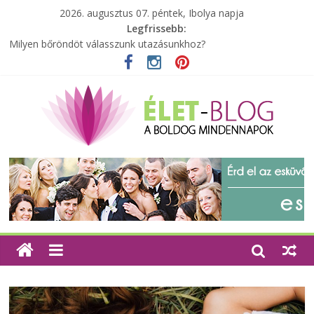
2026. augusztus 07. péntek, Ibolya napja
Legfrissebb:
Milyen bőröndöt válasszunk utazásunkhoz?
Elérhető zöld energia mindenki számára
Tartalék ajándék, amit szívesen megtartasz magadnak
Különleges tömörfa ládák Indiából
A zöld forradalom: A mosó- és parfümtermékek környezetbarát
szempontjainak erősítése