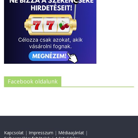
Facebook oldalunk
Kapcsolat
|
Impresszum
|
Médiaajánlat
|