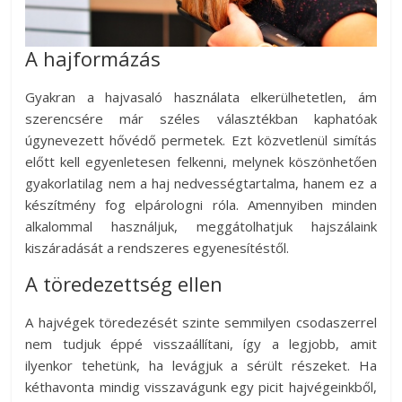
A hajformázás
Gyakran a hajvasaló használata elkerülhetetlen, ám
szerencsére már széles választékban kaphatóak
úgynevezett hővédő permetek. Ezt közvetlenül simítás
előtt kell egyenletesen felkenni, melynek köszönhetően
gyakorlatilag nem a haj nedvességtartalma, hanem ez a
készítmény fog elpárologni róla. Amennyiben minden
alkalommal használjuk, meggátolhatjuk hajszálaink
kiszáradását a rendszeres egyenesítéstől.
A töredezettség ellen
A hajvégek töredezését szinte semmilyen csodaszerrel
nem tudjuk éppé visszaállítani, így a legjobb, amit
ilyenkor tehetünk, ha levágjuk a sérült részeket. Ha
kéthavonta mindig visszavágunk egy picit hajvégeinkből,