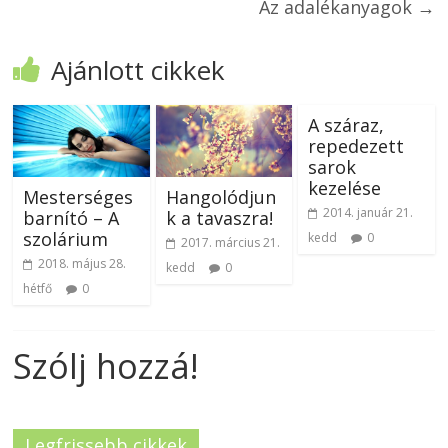
Az adalékanyagok
→
Ajánlott cikkek
A száraz,
repedezett
sarok
kezelése
Mesterséges
Hangolódjun
2014. január 21.
barnító – A
k a tavaszra!
szolárium
kedd
0
2017. március 21.
2018. május 28.
kedd
0
hétfő
0
Szólj hozzá!
Legfrissebb cikkek