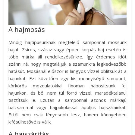
A hajmosás
Mindig hajtípusunknak megfelelő samponnal mossunk
hajat. Zsíros, száraz vagy éppen korpás haj esetén is
több márka áll rendelkezésünkre, így érdemes időt
szánni rá, hogy megtaláljuk a számunkra legkedvezőbb
hatásút. Mosásnál először is langyos vízzel öblítsük át a
hajunkat. Ezt követően egy kis mennyiségű sampont,
körkörös mozdulatokkal finoman habosítsunk fel
hajunkon, és bő, nem túl forró vízzel, maradéktalanul
tisztítsuk le. Ezután a samponnal azonos márkájú
balzsammal vagy hajpakolással ápoljuk hajszálainkat.
Ettől nem csak fényesebb lesz, hanem könnyebben
kifésülhetővé is válik.
A hajszárítás