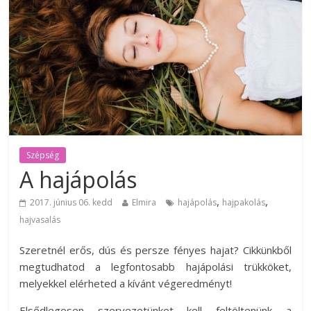
Szépség
A hajápolás
,
,
2017. június 06. kedd
Elmira
hajápolás
hajpakolás
hajvasalás
Szeretnél erős, dús és persze fényes hajat? Cikkünkből
megtudhatod a legfontosabb hajápolási trükköket,
melyekkel elérheted a kívánt végeredményt!
Elsődlegesen szervezetünket kell feltöltenünk a