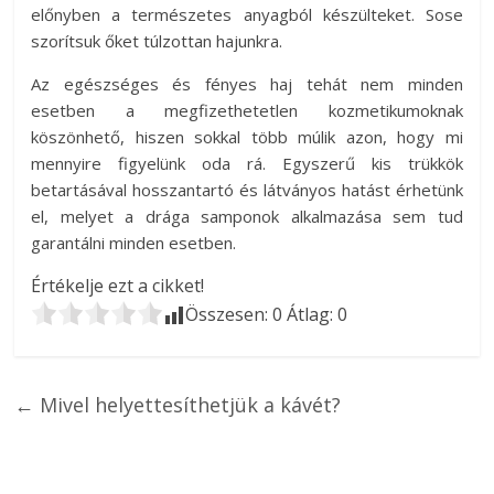
előnyben a természetes anyagból készülteket. Sose
szorítsuk őket túlzottan hajunkra.
Az egészséges és fényes haj tehát nem minden
esetben a megfizethetetlen kozmetikumoknak
köszönhető, hiszen sokkal több múlik azon, hogy mi
mennyire figyelünk oda rá. Egyszerű kis trükkök
betartásával hosszantartó és látványos hatást érhetünk
el, melyet a drága samponok alkalmazása sem tud
garantálni minden esetben.
Értékelje ezt a cikket!
Összesen:
0
Átlag:
0
←
Mivel helyettesíthetjük a kávét?