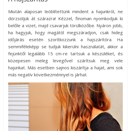
Miután alaposan leöblítettünk mindent a hajunkról, ne
dörzsöljük át szárazra! Kézzel, finoman nyomkodjuk ki
belőle a vizet, majd csavarjuk törülközőbe. Nyáron jobb,
ha hagyjuk, hogy magától megszáradjon, csak hideg
időjárás esetén szorítkozzunk a hajszárítóra. Ha
semmiféleképp se tudjuk kikerülni használatát, akkor a
fejünktől legalább 15 cm-re tartsuk a készüléket, és
közepesen meleg levegővel szárítsuk meg vele
hajunkat. Más esetben sajnos kiszárítja a hajat, ami sok
más negatív következménnyel is járhat.