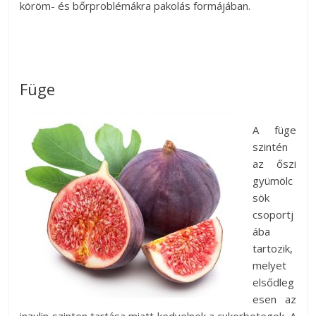
köröm- és bőrproblémákra pakolás formájában.
Füge
A füge
szintén
az őszi
gyümölc
sök
csoportj
ába
tartozik,
melyet
elsődleg
esen az