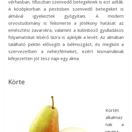
vérhasban, tífuszban szenvedő betegeknek is ezt adták.
A középkorban a pestisben szenvedő betegeket is
almával igyekeztek gyógyítani. A modern
orvostudomány is felismerte a jótékony hatását az
emésztési zavarokra, valamint a különböző gyulladásos
folyamatokat kísérő lázra is ajánlják a levét. Az almában
található pektin elősegíti a bélmozgást, és megköti a
szervezetben a nehézfémeket, ezért kismamáknak
kifejezetten jót tesz napi egy alma.
Körte
Körtét
alkalmaz
nak a
reuma,