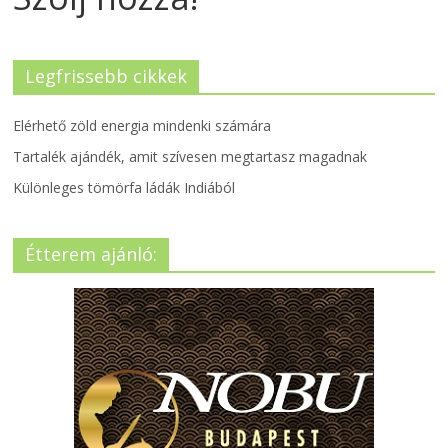
Legfrissebb cikkek
Elérhető zöld energia mindenki számára
Tartalék ajándék, amit szívesen megtartasz magadnak
Különleges tömörfa ládák Indiából
Étterem ajánló: