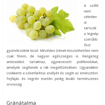
A szőlő
nem
véletlen
ül
tartozik
a legnép
szerűbb
őszi
gyümölcsökök közé. Mézédes ízének köszönhetően nem
csak finom, de nagyon egészséges is. Rengeteg
antioxidást tartalmaz, úgynevezett polifenolokat,
amelyek segítenek a rák megelőzésében. Ugyanakkor
csökkenti a szívinfarktus esélyét és segíti az emésztést.
Fejfájás és migrén esetén pedig kiváló természetes
orvosság.
Gránátalma