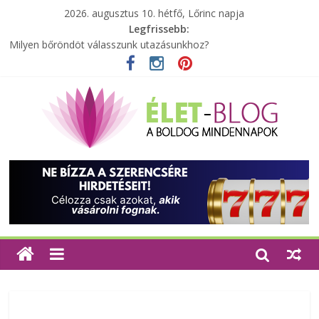
2026. augusztus 10. hétfő, Lőrinc napja
Legfrissebb:
A zöld forradalom: A mosó- és parfümtermékek környezetbarát
szempontjainak erősítése
Milyen bőröndöt válasszunk utazásunkhoz?
Elérhető zöld energia mindenki számára
Tartalék ajándék, amit szívesen megtartasz magadnak
Különleges tömörfa ládák Indiából