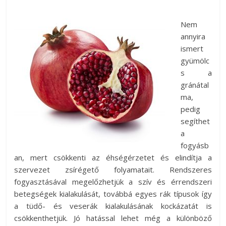
Nem
annyira
ismert
gyümölc
s a
gránátal
ma,
pedig
segíthet
a
fogyásb
an, mert csökkenti az éhségérzetet és elindítja a
szervezet zsírégető folyamatait. Rendszeres
fogyasztásával megelőzhetjük a szív és érrendszeri
betegségek kialakulását, továbbá egyes rák típusok így
a tüdő- és veserák kialakulásának kockázatát is
csökkenthetjük. Jó hatással lehet még a különböző