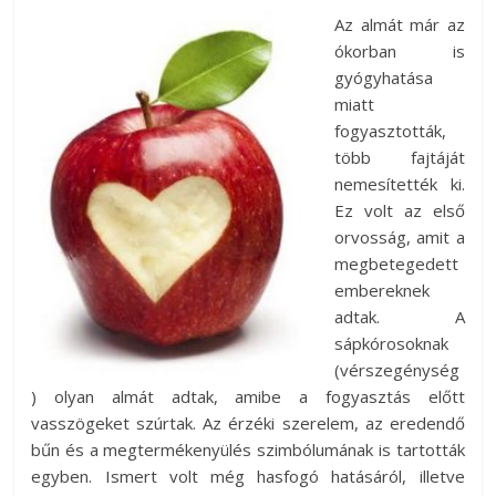
Az almát már az
ókorban is
gyógyhatása
miatt
fogyasztották,
több fajtáját
nemesítették ki.
Ez volt az első
orvosság, amit a
megbetegedett
embereknek
adtak. A
sápkórosoknak
(vérszegénység
) olyan almát adtak, amibe a fogyasztás előtt
vasszögeket szúrtak. Az érzéki szerelem, az eredendő
bűn és a megtermékenyülés szimbólumának is tartották
egyben. Ismert volt még hasfogó hatásáról, illetve