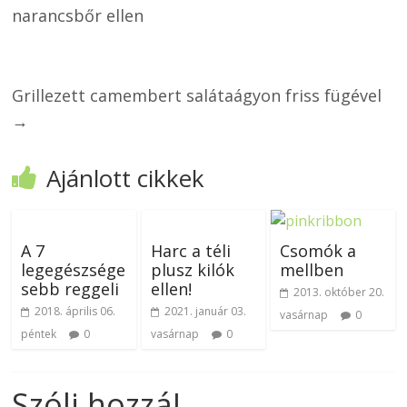
narancsbőr ellen
Grillezett camembert salátaágyon friss fügével
→
Ajánlott cikkek
A 7
Harc a téli
Csomók a
legegészsége
plusz kilók
mellben
sebb reggeli
ellen!
2013. október 20.
2018. április 06.
2021. január 03.
vasárnap
0
péntek
0
vasárnap
0
Szólj hozzá!