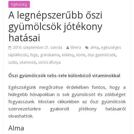
Egészség
A legnépszerűbb őszi
gyümölcsök jótékony
hatásai
,
2016. szeptember 21. szerda
Elmira
alma
egészséges
,
,
,
,
,
,
táplálkozás
füge
gránátalma
kökény
körte
őszi gyümölcsök
,
,
szőlő
vitaminok
vörös áfonya
Őszi gyümölcsök telis-tele különböző vitaminokkal
Egészségünk megőrzése érdekében fontos, hogy a
hidegebb hónapokban is sok gyümölcsöt és zöldséget
fogyasszunk. Mostani cikkünkben az őszi gyümölcsök
szervezetünkre gyakorolt jótékony hatásairól
olvashattok.
Alma