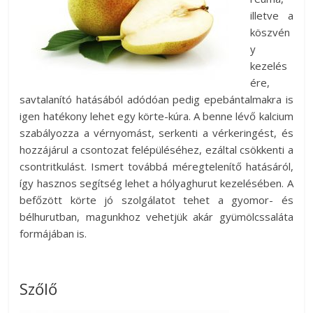
illetve a
köszvén
y
kezelés
ére,
savtalanító hatásából adódóan pedig epebántalmakra is
igen hatékony lehet egy körte-kúra. A benne lévő kalcium
szabályozza a vérnyomást, serkenti a vérkeringést, és
hozzájárul a csontozat felépüléséhez, ezáltal csökkenti a
csontritkulást. Ismert továbbá méregtelenítő hatásáról,
így hasznos segítség lehet a hólyaghurut kezelésében. A
befőzött körte jó szolgálatot tehet a gyomor- és
bélhurutban, magunkhoz vehetjük akár gyümölcssaláta
formájában is.
Szőlő