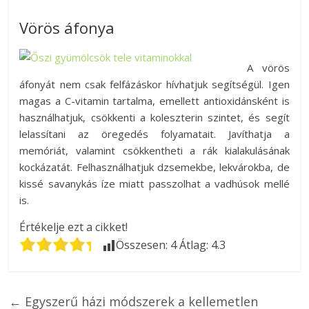
Vörös áfonya
A vörös
áfonyát nem csak felfázáskor hívhatjuk segítségül. Igen
magas a C-vitamin tartalma, emellett antioxidánsként is
használhatjuk, csökkenti a koleszterin szintet, és segít
lelassítani az öregedés folyamatait. Javíthatja a
memóriát, valamint csökkentheti a rák kialakulásának
kockázatát. Felhasználhatjuk dzsemekbe, lekvárokba, de
kissé savanykás íze miatt passzolhat a vadhúsok mellé
is.
Értékelje ezt a cikket!
Összesen:
4
Átlag:
4.3
←
Egyszerű házi módszerek a kellemetlen