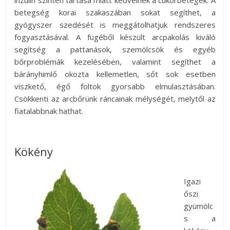
inzulin szinten tartása miatt kedvelnek a cukorbetegek. A
betegség korai szakaszában sokat segíthet, a
gyógyszer szedését is meggátolhatjuk rendszeres
fogyasztásával. A fügéből készült arcpakolás kiváló
segítség a pattanások, szemölcsök és egyéb
bőrproblémák kezelésében, valamint segíthet a
bárányhimlő okozta kellemetlen, sőt sok esetben
viszkető, égő foltok gyorsabb elmulasztásában.
Csökkenti az arcbőrünk ráncainak mélységét, melytől az
fiatalabbnak hathat.
Kökény
Igazi
őszi
gyümölc
s a