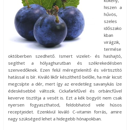
kökény,
hiszen a
hűvös,
szeles
időszako
kban
virágzik,
termése
októberben szedhető. Ismert vizelet- és hashajtó,
segíthet a hólyaghurutban és székrekedésben
szenvedőknek. Ezen felül méregtelenítő és vértisztító
hatással is bír. Kiváló likőr készíthető belőle, ha már kicsit
megcsípte a dér, mert így az eredetileg savanykás íze
édeskésebbé változik. Cickafarkfűvel és orbáncfűvel
keverve tisztítja a vesét is. Ezt a kék bogyót nem csak
nyersen fogyaszthatod, feldobhatod vele húsos
receptjeidet. Ezenkívül kiváló C-vitamin forrás, amire
nagy szükséged lehet a hidegebb hónapokban.