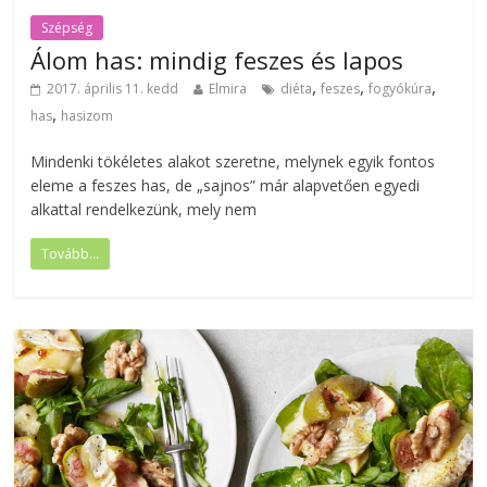
Szépség
Álom has: mindig feszes és lapos
,
,
,
2017. április 11. kedd
Elmira
diéta
feszes
fogyókúra
,
has
hasizom
Mindenki tökéletes alakot szeretne, melynek egyik fontos
eleme a feszes has, de „sajnos” már alapvetően egyedi
alkattal rendelkezünk, mely nem
Tovább...