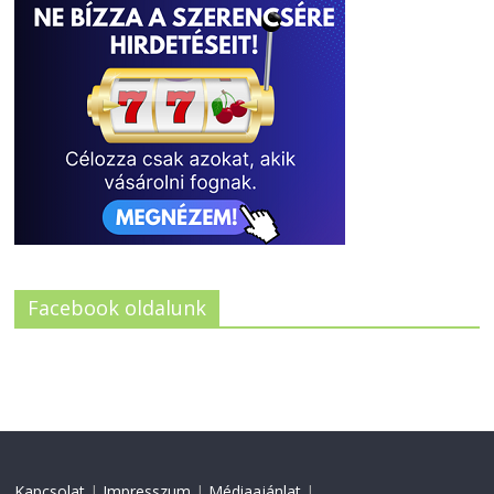
Facebook oldalunk
Kapcsolat
|
Impresszum
|
Médiaajánlat
|