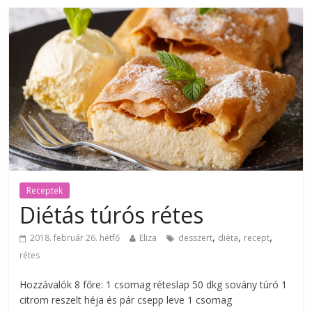
Receptek
Diétás túrós rétes
,
,
,
2018. február 26. hétfő
Eliza
desszert
diéta
recept
rétes
Hozzávalók 8 főre: 1 csomag réteslap 50 dkg sovány túró 1
citrom reszelt héja és pár csepp leve 1 csomag