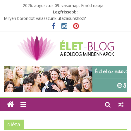
2026. augusztus 09. vasárnap, Emőd napja
Legfrissebb:
Milyen bőröndöt válasszunk utazásunkhoz?
Elérhető zöld energia mindenki számára
Tartalék ajándék, amit szívesen megtartasz magadnak
Különleges tömörfa ládák Indiából
A zöld forradalom: A mosó- és parfümtermékek környezetbarát
szempontjainak erősítése
diéta