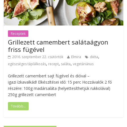
Receptek
Grillezett camembert salátaágyon
friss fügével
,
2016. szeptember 22. csütörtök
Elmira
diéta
,
,
,
egészséges táplálkozás
recept
saláta
vegetáriánus
Grillezett camembert sajt fügével és dióval –
igazi ízkavalkád! Elkészítései idő: 15 perc Hozzávalók 2 fő
részére: 100g madársaláta (helyettesíthetjük rukkolával)
250g grillezett camembert
Tovább...