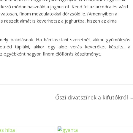
tkező módon használd a joghurtot. Kend fel az arcodra és várd
atosan, finom mozdulatokkal dörzsöld le. (Amennyiben a
s reszelt almát is keverhetsz a joghurtba, hiszen az alma
rmely pakolásnak. Ha hámlasztani szeretnél, akkor gyümölcsös
tnéd táplálni, akkor egy aloe verás keveréket készíts, a
 az egyébként nagyon finom élőflórás készítményt.
Őszi divatszínek a kifutókról