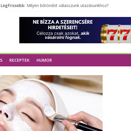
Legfrissebb:
Milyen bőröndöt válasszunk utazásunkhoz?
Elérhető zöld energia mindenki számára
Tartalék ajándék, amit szívesen megtartasz magadnak
Különleges tömörfa ládák Indiából
S
RECEPTEK
HUMOR