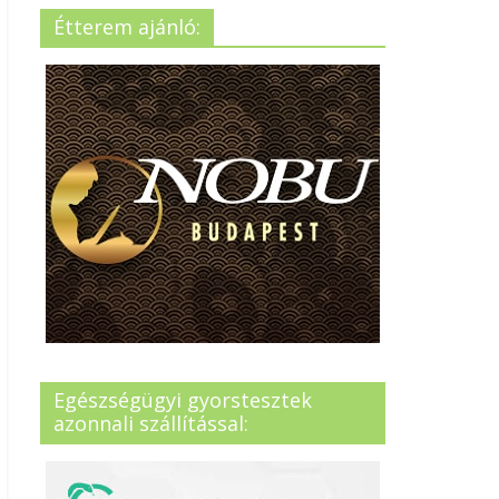
Étterem ajánló:
Egészségügyi gyorstesztek
azonnali szállítással: