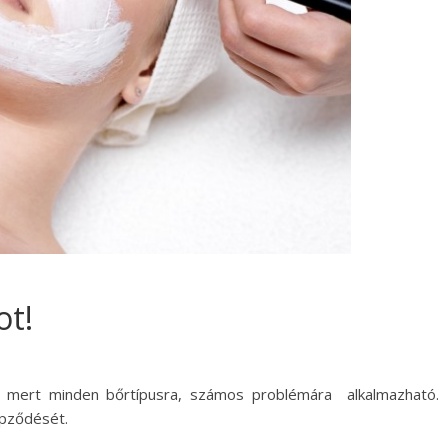
ot!
ó, mert minden bőrtípusra, számos problémára alkalmazható.
épződését.