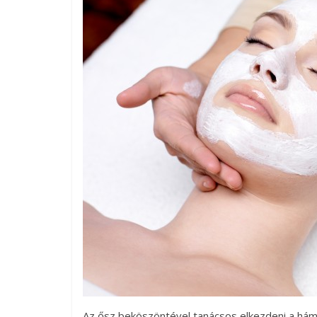
Az ősz beköszöntével tanácsos elkezdeni a háml