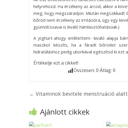
helyrehozd. Ha érzékeny az arcod, akkor a köve
meg, hogy megszáradjon. Miután megszikkadt óv
bőröd nem érzékeny az irritációra, úgy egy kevé
gyümölcssavai is kiváló hámlasztóhatásúak.)
A joghurt-ahogy említettem- kiváló alapja bá
maszkot készíts, ha a fáradt bőrödet szere
hidratáláshoz pedig uborkával egészítsd ki ezt
Értékelje ezt a cikket!
Összesen:
0
Átlag:
0
←
Vitaminok bevitele menstruáció alatt
Ajánlott cikkek