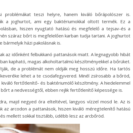
problémákat teszi helyre, hanem kiváló bőrápolószer is.
ják a joghurtot, ami egy baktériumokkal oltott termék. Ez a
polásban, hiszen nyugtató hatású és megfelelő a tejsav-és a
hén száraz bőrt is megfelelően karban tudja tartani. A joghurtot
 bármelyik házi pakolásnak is.
k az időnként felbukkanó pattanások miatt. A legnagyobb hibát
oltban kapható, magas alkoholtartalmú készítményekkel a bőrüket.
ítják, de a problémát nem oldják meg hosszú időre. Ha tartós
keveréke lehet a te csodafegyvered. Minél zsírosabb a bőröd,
 kiváló fertőtlenítő- és baktériumölő készítmény. A hiedelemmel
 bőrt a nedvességtől, ebben rejlik fertőtlenítő képessége is.
ra, majd negyed óra elteltével, langyos vízzel mosd le. Az is
ak az arcodon a pattanások, hiszen kiváló méregtelenítő hatású
és mellett sokkal tisztább, üdébb lesz az arcbőröd.