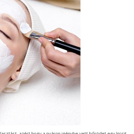
asztást, azért hogy a nyáron igénybe vett bőrödet egy kicsit