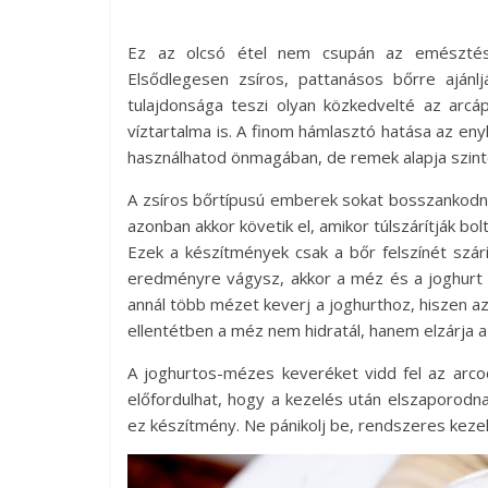
Ez az olcsó étel nem csupán az emésztési 
Elsődlegesen zsíros, pattanásos bőrre ajánl
tulajdonsága teszi olyan közkedvelté az arcá
víztartalma is. A finom hámlasztó hatása az eny
használhatod önmagában, de remek alapja szinte
A zsíros bőrtípusú emberek sokat bosszankodna
azonban akkor követik el, amikor túlszárítják b
Ezek a készítmények csak a bőr felszínét szár
eredményre vágysz, akkor a méz és a joghurt 
annál több mézet keverj a joghurthoz, hiszen az
ellentétben a méz nem hidratál, hanem elzárja a
A joghurtos-mézes keveréket vidd fel az arcod
előfordulhat, hogy a kezelés után elszaporodn
ez készítmény. Ne pánikolj be, rendszeres kezel