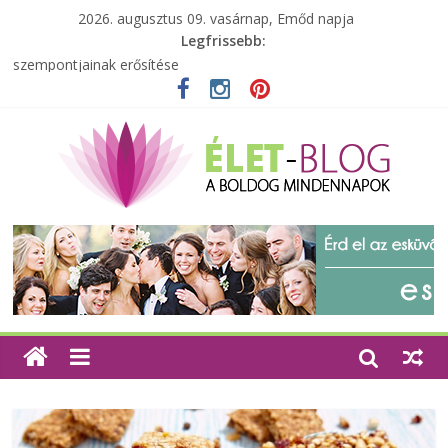
2026. augusztus 09. vasárnap, Emőd napja
Legfrissebb:
A zöld forradalom: A mosó- és parfümtermékek környezetbarát
szempontjainak erősítése
Milyen bőröndöt válasszunk utazásunkhoz?
Elérhető zöld energia mindenki számára
Tartalék ajándék, amit szívesen megtartasz magadnak
Különleges tömörfa ládák Indiából