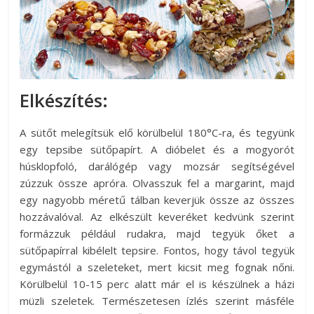
Elkészítés:
A sütőt melegítsük elő körülbelül 180°C-ra, és tegyünk
egy tepsibe sütőpapírt. A dióbelet és a mogyorót
húsklopfoló, darálógép vagy mozsár segítségével
zúzzuk össze apróra. Olvasszuk fel a margarint, majd
egy nagyobb méretű tálban keverjük össze az összes
hozzávalóval. Az elkészült keveréket kedvünk szerint
formázzuk például rudakra, majd tegyük őket a
sütőpapírral kibélelt tepsire. Fontos, hogy távol tegyük
egymástól a szeleteket, mert kicsit meg fognak nőni.
Körülbelül 10-15 perc alatt már el is készülnek a házi
müzli szeletek. Természetesen ízlés szerint másféle