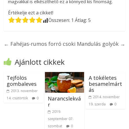
magvakkal is elkészíthető ez a könnyed kis finomság.
Értékelje ezt a cikket!
Összesen:
1
Átlag:
5
←
Fahéjas-rumos forró csoki
Mandulás golyók
→
Ajánlott cikkek
Tejfölös
A tökéletes
gombaleves
besamelmárt
ás
2013. november
2014. november
Narancslekvá
14. csütörtök
0
r
19. szerda
0
2019.
szeptember 07.
szombat
0