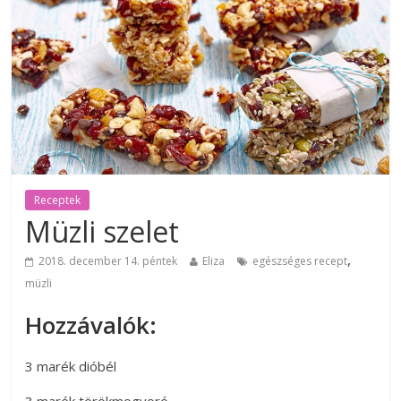
Receptek
Müzli szelet
,
2018. december 14. péntek
Eliza
egészséges recept
müzli
Hozzávalók:
3 marék dióbél