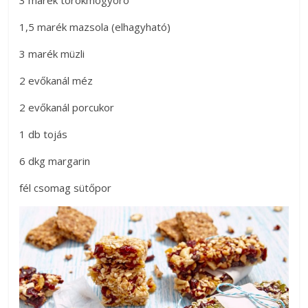
3 marék törökmogyoró
1,5 marék mazsola (elhagyható)
3 marék müzli
2 evőkanál méz
2 evőkanál porcukor
1 db tojás
6 dkg margarin
fél csomag sütőpor