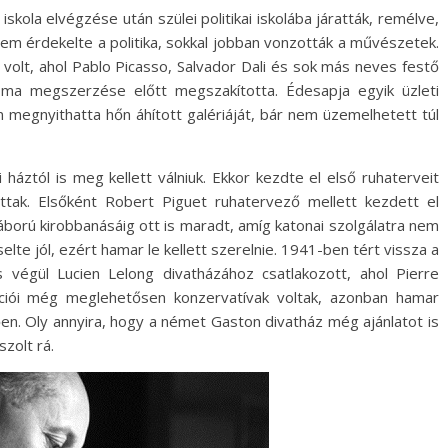
 iskola elvégzése után szülei politikai iskolába járatták, remélve,
em érdekelte a politika, sokkal jobban vonzották a művészetek.
volt, ahol Pablo Picasso, Salvador Dali és sok más neves festő
ploma megszerzése előtt megszakította. Édesapja egyik üzleti
 megnyithatta hőn áhított galériáját, bár nem üzemelhetett túl
 háztól is meg kellett válniuk. Ekkor kezdte el első ruhaterveit
ottak. Elsőként Robert Piguet ruhatervező mellett kezdett el
áború kirobbanásáig ott is maradt, amíg katonai szolgálatra nem
lte jól, ezért hamar le kellett szerelnie. 1941-ben tért vissza a
s végül Lucien Lelong divatházához csatlakozott, ahol Pierre
eációi még meglehetősen konzervatívak voltak, azonban hamar
en. Oly annyira, hogy a német Gaston divatház még ajánlatot is
zolt rá.