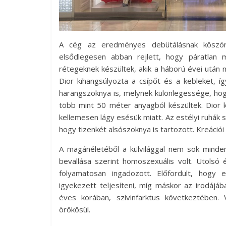
A cég az eredményes debütálásnak köszönh
elsődlegesen abban rejlett, hogy páratlan
rétegeknek készültek, akik a háború évei után 
Dior kihangsúlyozta a csípőt és a kebleket, 
harangszoknya is, melynek különlegessége, hogy 
több mint 50 méter anyagból készültek. Dior k
kellemesen lágy esésük miatt. Az estélyi ruhák 
hogy tizenkét alsószoknya is tartozott. Kreációi 
A magánéletéből a külvilággal nem sok minde
bevallása szerint homoszexuális volt. Utolsó
folyamatosan ingadozott. Előfordult, hogy 
igyekezett teljesíteni, míg máskor az irodájá
éves korában, szívinfarktus következtében.
örökösül.