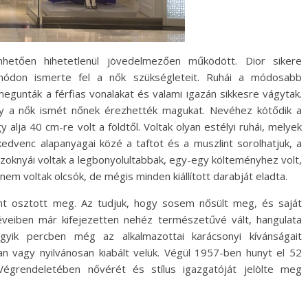
etően hihetetlenül jövedelmezően működött. Dior sikere
 módon ismerte fel a nők szükségleteit. Ruhái a módosabb
megunták a férfias vonalakat és valami igazán sikkesre vágytak.
így a nők ismét nőnek érezhették magukat. Nevéhez kötődik a
alja 40 cm-re volt a földtől. Voltak olyan estélyi ruhái, melyek
edvenc alapanyagai közé a taftot és a muszlint sorolhatjuk, a
szoknyái voltak a legbonyolultabbak, egy-egy költeményhez volt,
nem voltak olcsók, de mégis minden kiállított darabját eladta.
nt osztott meg. Az tudjuk, hogy sosem nősült meg, és saját
 éveiben már kifejezetten nehéz természetűvé vált, hangulata
egyik percben még az alkalmazottai karácsonyi kívánságait
ban vagy nyilvánosan kiabált velük. Végül 1957-ben hunyt el 52
 Végrendeletében nővérét és stílus igazgatóját jelölte meg