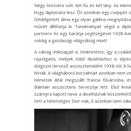
Négy testvére volt: két fiú és két lány. Az elemi
hogy diplomata lesz. Őt azonban egy cseppet s
Dédelgetett álma egy olyan galéria megnyitása 
művét állíthatja ki. Tanulmányait végül a di
partnere és egy barátja segítségével 1928-ban
sokáig a gazdasági világválság miatt.
A válság édesapját is tönkretette, így a családi
rajzolgatni, melyek több divatházhoz is eljut
dolgozni tervező asszisztensként 1938-tól. A h
hívták. A világháború borzalmait azonban nem vise
németek által megszállt francia fővárosba, é
Balmain asszisztens tervezője lett. Első kr
szárnyra kapott neve a divatháznak köszönhető
tett a tehetséges Dior-nak, ő azonban nem válas