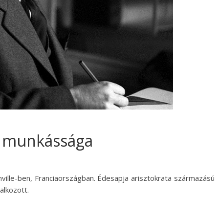
és munkássága
anville-ben, Franciaországban. Édesapja arisztokrata származású
alkozott.