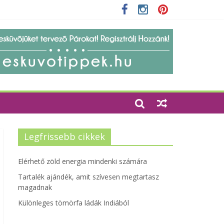
zempontjainak erősítése
Legfrissebb cikkek
Elérhető zöld energia mindenki számára
Tartalék ajándék, amit szívesen megtartasz
magadnak
Különleges tömörfa ládák Indiából