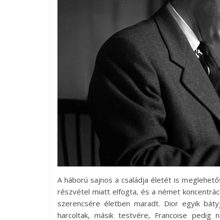
A háború sajnos a családja életét is meglehetős
részvétel miatt elfogta, és a német koncentrá
szerencsére életben maradt. Dior egyik bátyj
harcoltak, másik testvére, Francoise pedig