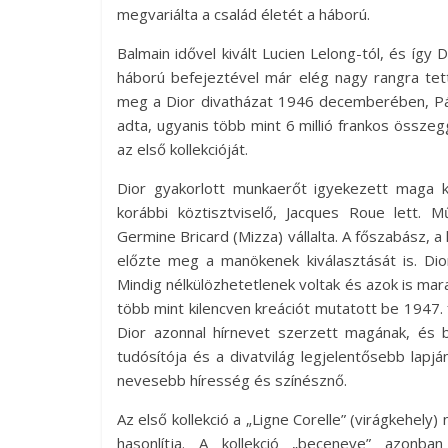
megvariálta a család életét a háború.
Balmain idővel kivált Lucien Lelong-tól, és így D
háború befejeztével már elég nagy rangra tett
meg a Dior divatházat 1946 decemberében, Pári
adta, ugyanis több mint 6 millió frankos összegge
az első kollekcióját.
Dior gyakorlott munkaerőt igyekezett maga 
korábbi köztisztviselő, Jacques Roue lett. 
Germine Bricard (Mizza) vállalta. A főszabász, a
előzte meg a manökenek kiválasztását is. Dior
Mindig nélkülözhetetlenek voltak és azok is mar
több mint kilencven kreációt mutatott be 1947. f
Dior azonnal hírnevet szerzett magának, és
tudósítója és a divatvilág legjelentősebb lapj
nevesebb híresség és színésznő.
Az első kollekció a „Ligne Corelle” (virágkehely)
hasonlítja. A kollekció „beceneve” azon