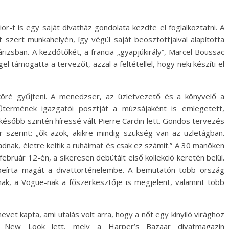
ior-t is egy saját divatház gondolata kezdte el foglalkoztatni. A
 szert munkahelyén, így végül saját beosztottjaival alapította
zsban. A kezdőtőkét, a francia „gyapjúkirály”, Marcel Boussac
l támogatta a tervezőt, azzal a feltétellel, hogy neki készíti el
köré gyűjteni. A menedzser, az üzletvezető és a könyvelő a
Műtermének igazgatói posztját a múzsájaként is emlegetett,
 később szintén híressé vált Pierre Cardin lett. Gondos tervezés
 szerint: „ők azok, akikre mindig szükség van az üzletágban.
adnak, életre keltik a ruháimat és csak ez számít.” A 30 manöken
ebruár 12-én, a sikeresen debütált első kollekció keretén belül.
 beírta magát a divattörténelembe. A bemutatón több ország
ának, a Vogue-nak a főszerkesztője is megjelent, valamint több
 nevet kapta, ami utalás volt arra, hogy a nőt egy kinyíló virághoz
ban New Look lett, mely a Harper’s Bazaar divatmagazin