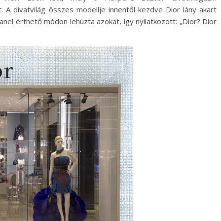
. A divatvilág összes modellje innentől kezdve Dior lány akart
hanel érthető módon lehúzta azokat, így nyilatkozott: „Dior? Dior