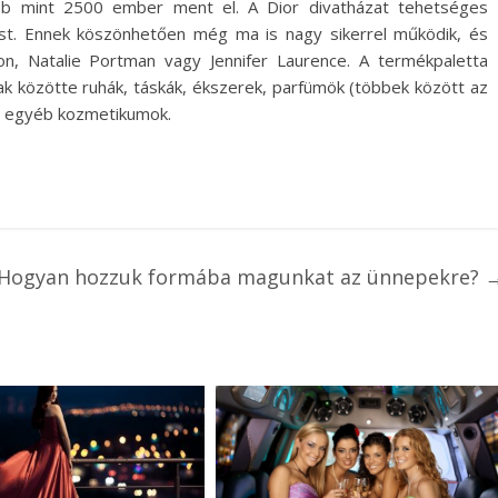
b mint 2500 ember ment el. A Dior divatházat tehetséges
ust. Ennek köszönhetően még ma is nagy sikerrel működik, és
ton, Natalie Portman vagy Jennifer Laurence. A termékpaletta
óak közötte ruhák, táskák, ékszerek, parfümök (többek között az
és egyéb kozmetikumok.
Hogyan hozzuk formába magunkat az ünnepekre?