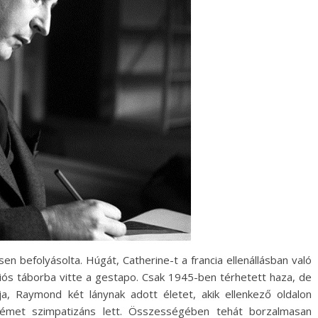
en befolyásolta. Húgát, Catherine-t a francia ellenállásban való
ciós táborba vitte a gestapo. Csak 1945-ben térhetett haza, de
a, Raymond két lánynak adott életet, akik ellenkező oldalon
 német szimpatizáns lett. Összességében tehát borzalmasan