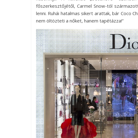
főszerkesztőjétől, Carmel Snow-tól származott
lenni. Ruhái hatalmas sikert arattak, bár Coco C
nem öltözteti a nőket, hanem tapétázza!”