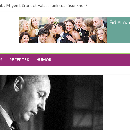
A zöld forradalom: A mosó- és parfümtermékek környezetbarát s
bb:
Milyen bőröndöt válasszunk utazásunkhoz?
Elérhető zöld energia mindenki számára
Tartalék ajándék, amit szívesen megtartasz magadnak
Különleges tömörfa ládák Indiából
S
RECEPTEK
HUMOR