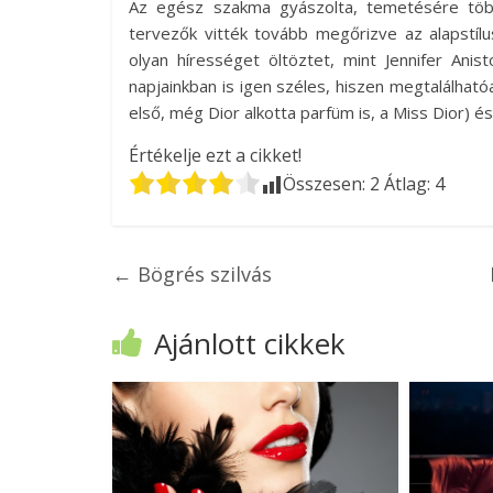
Az egész szakma gyászolta, temetésére töb
tervezők vitték tovább megőrizve az alapstíl
olyan hírességet öltöztet, mint Jennifer Anis
napjainkban is igen széles, hiszen megtalálhat
első, még Dior alkotta parfüm is, a Miss Dior) 
Értékelje ezt a cikket!
Összesen:
2
Átlag:
4
←
Bögrés szilvás
Ajánlott cikkek